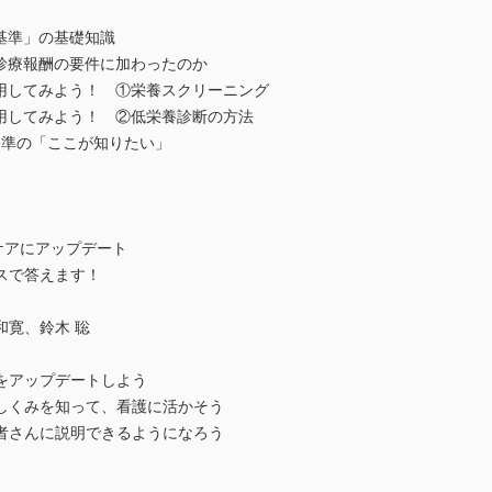
M基準」の基礎知識
」が診療報酬の要件に加わったのか
で実用してみよう！ ①栄養スクリーニング
で実用してみよう！ ②低栄養診断の方法
M基準の「ここが知りたい」
ケアにアップデート
スで答えます！
和寛、鈴木 聡
をアップデートしよう
しくみを知って、看護に活かそう
者さんに説明できるようになろう