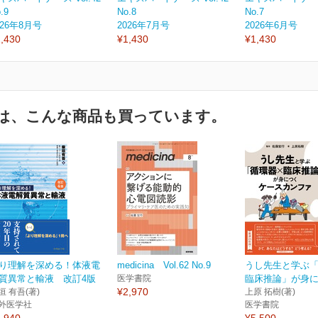
.9
No.8
No.7
026年8月号
2026年7月号
2026年6月号
,430
¥1,430
¥1,430
は、こんな商品も買っています。
り理解を深める！体液電
medicina Vol.62 No.9
うし先生と学ぶ「
質異常と輸液 改訂4版
医学書院
臨床推論」が身につ
¥2,970
垣 有吾(著)
上原 拓樹(著)
外医学社
医学書院