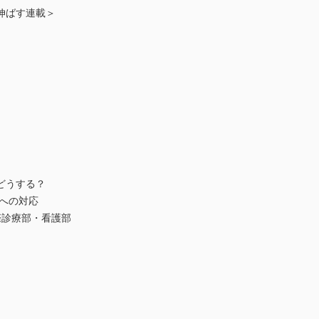
伸ばす連載＞
どうする？
への対応
際診療部・看護部