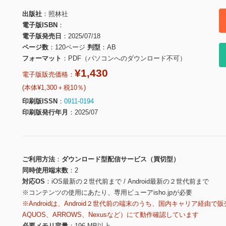
出版社
照林社
電子版ISBN
電子版発売日
2025/07/18
ページ数
120ページ
判型
AB
フォーマット
PDF（パソコンへのダウンロード不可）
¥1,430
電子版販売価格：
(本体¥1,300＋税10％)
印刷版ISSN
0911-0194
印刷版発行年月
2025/07
ご利用方法
ダウンロード型配信サービス（買切型）
同時使用端末数
2
対応OS
iOS最新の２世代前まで / Android最新の２世代前まで
※コンテンツの使用にあたり、専用ビューアisho.jpが必要
※Androidは、Android２世代前の端末のうち、国内キャリア経由で販
AQUOS、ARROWS、Nexusなど）にて動作確認しています
必要メモリ容量
196 MB以上