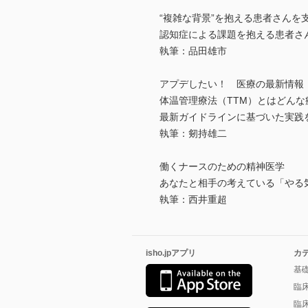
“複雑な背景”を抱える患者さんを
認知症による課題を抱える患者さ
執筆：品田雄市
アプデしたい！ 医療の最新情報
体温管理療法（TTM）とはどんな
最新ガイドラインに基づいた実践
執筆：剱持雄二
働くナースのための精神医学
あなたと相手の考えている「やる
執筆：西井重超
isho.jpアプリ
カ
基
臨
臨