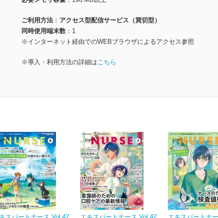
ご利用方法
アクセス型配信サービス（買切型）
同時使用端末数
1
※インターネット経由でのWEBブラウザによるアクセス参照
※導入・利用方法の詳細は
こちら
キスパートナース Vol.42
エキスパートナース Vol.42
エキスパートナース 