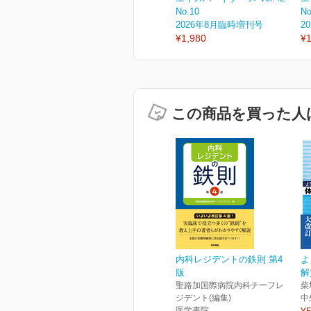
No.10
No
2026年8月臨時増刊号
2
¥1,980
¥1
この商品を買った人
内科レジデントの鉄則 第4
よ
版
解
聖路加国際病院内科チーフレ
柴
ジデント(編集)
中
医学書院