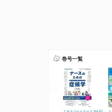
巻号一覧
エキスパートナース Vol.42
エ