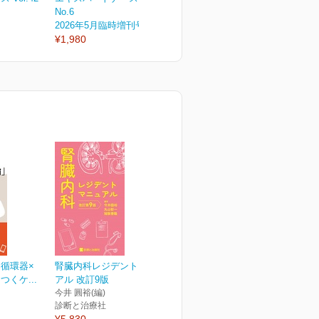
No.6
No.5
N
2026年5月臨時増刊号
2026年5月号
2
¥1,980
¥1,430
¥
循環器×
腎臓内科レジデントマニュ
くケ...
アル 改訂9版
今井 圓裕(編)
診断と治療社