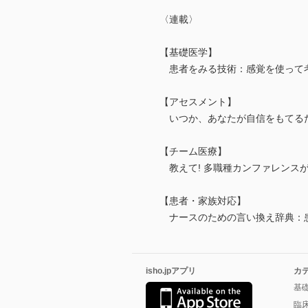
〈連載〉
【基礎医学】
患者をみる技術：感覚を使って
【アセスメント】
いつか、あなたが自信をもてるた
【チーム医療】
教えて! 多職種カンファレンス
【患者・家族対応】
ナースのための言い換え辞典：
isho.jpアプリ
カ
基
臨