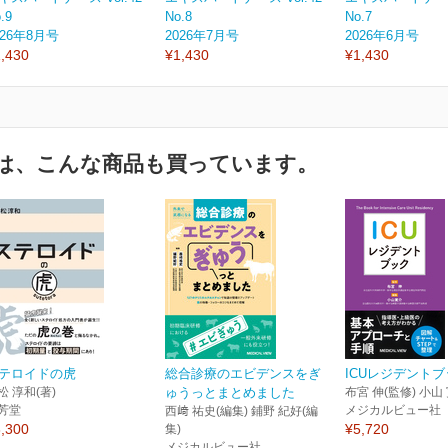
.9
No.8
No.7
026年8月号
2026年7月号
2026年6月号
,430
¥1,430
¥1,430
は、こんな商品も買っています。
テロイドの虎
総合診療のエビデンスをぎ
ICUレジデント
松 淳和(著)
ゅうっとまとめました
布宮 伸(監修) 小山
芳堂
メジカルビュー社
西﨑 祐史(編集) 鋪野 紀好(編
,300
¥5,720
集)
メジカルビュー社