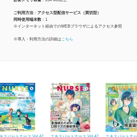
ご利用方法
アクセス型配信サービス（買切型）
同時使用端末数
1
※インターネット経由でのWEBブラウザによるアクセス参照
※導入・利用方法の詳細は
こちら
キスパートナース Vol.42
エキスパートナース Vol.42
エキスパートナース 