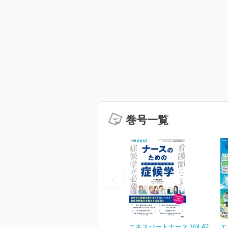
巻号一覧
エキスパートナース Vol.42
エ