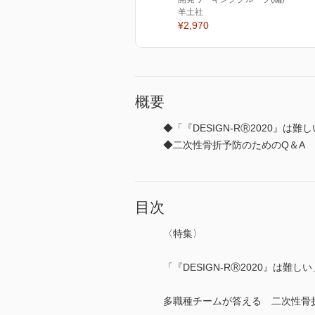
羊土社
¥2,970
概要
◆「『DESIGN-RⓇ2020』
◆二次性骨折予防のためのQ＆A
目次
〈特集〉
「『DESIGN-RⓇ2020』は
多職種チームが答える 二次性骨