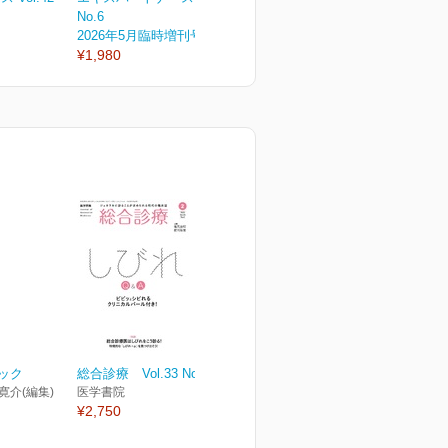
No.6
No.5
N
2026年5月臨時増刊号
2026年5月号
2
¥1,980
¥1,430
¥
ブック
総合診療 Vol.33 No.2
 寛介(編集)
医学書院
¥2,750