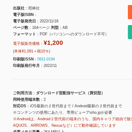
出版社
照林社
電子版ISBN
電子版発売日
2022/11/18
ページ数
164ページ
判型
AB
フォーマット
PDF（パソコンへのダウンロード不可）
¥1,200
電子版販売価格：
(本体¥1,091＋税10％)
印刷版ISSN
0911-0194
印刷版発行年月
2022/11
ご利用方法
ダウンロード型配信サービス（買切型）
同時使用端末数
2
対応OS
iOS最新の２世代前まで / Android最新の２世代前まで
※コンテンツの使用にあたり、専用ビューアisho.jpが必要
※Androidは、Android２世代前の端末のうち、国内キャリア経由で販
AQUOS、ARROWS、Nexusなど）にて動作確認しています
必要メモリ容量
264 MB以上