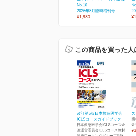
No.10
No
2026年8月臨時増刊号
2
¥1,980
¥1
この商品を買った人
改訂第5版日本救急医学会
ス
ICLSコースガイドブック
國
金
日本救急医学会ICLSコース企
¥3
画運営委員会ICLSコース教材
開発ワーキンググループ(編)