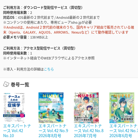
ご利用方法
ダウンロード型配信サービス（買切型）
同時使用端末数
2
対応OS
iOS最新の２世代前まで / Android最新の２世代前まで
※コンテンツの使用にあたり、専用ビューアisho.jpが必要
※Androidは、Android２世代前の端末のうち、国内キャリア経由で販売されている端
末（Xperia、GALAXY、AQUOS、ARROWS、Nexusなど）にて動作確認しています
必要メモリ容量
138 MB以上
ご利用方法
アクセス型配信サービス（買切型）
同時使用端末数
1
※インターネット経由でのWEBブラウザによるアクセス参照
※導入・利用方法の詳細は
こちら
巻号一覧
エキスパートナ
エキスパートナ
エキスパートナ
エキスパートナ
ース Vol.42
ース Vol.42 No.9
ース Vol.42 No.8
ース Vol.42 No.
No.10
2026年8月号
2026年7月号
2026年6月号