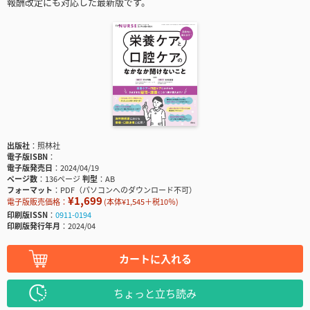
報酬改定にも対応した最新版です。
出版社
照林社
電子版ISBN
電子版発売日
2024/04/19
ページ数
136ページ
判型
AB
フォーマット
PDF（パソコンへのダウンロード不可）
¥1,699
電子版販売価格：
(本体¥1,545＋税10％)
印刷版ISSN
0911-0194
印刷版発行年月
2024/04
カートに入れる
ちょっと立ち読み