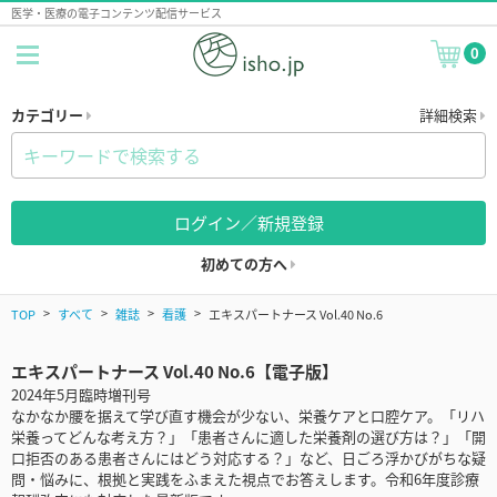
医学・医療の電子コンテンツ配信サービス
0
カテゴリー
詳細検索
ログイン／新規登録
初めての方へ
TOP
すべて
雑誌
看護
エキスパートナース Vol.40 No.6
エキスパートナース Vol.40 No.6【電子版】
2024年5月臨時増刊号
なかなか腰を据えて学び直す機会が少ない、栄養ケアと口腔ケア。「リハ
栄養ってどんな考え方？」「患者さんに適した栄養剤の選び方は？」「開
口拒否のある患者さんにはどう対応する？」など、日ごろ浮かびがちな疑
問・悩みに、根拠と実践をふまえた視点でお答えします。令和6年度診療