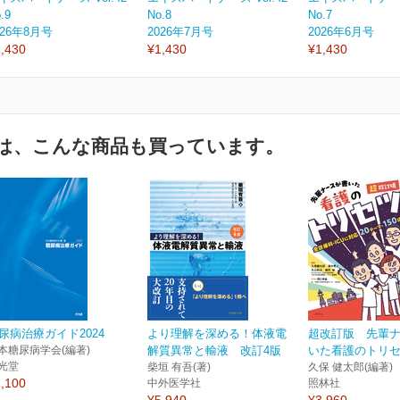
.9
No.8
No.7
026年8月号
2026年7月号
2026年6月号
,430
¥1,430
¥1,430
は、こんな商品も買っています。
尿病治療ガイド2024
より理解を深める！体液電
超改訂版 先輩
本糖尿病学会(編著)
解質異常と輸液 改訂4版
いた看護のトリ
光堂
柴垣 有吾(著)
久保 健太郎(編著)
,100
中外医学社
照林社