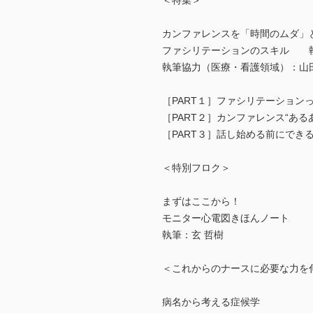
＜特集＞
カンファレンスを「時間のムダ」
ファシリテーションのスキル 
執筆協力（医療・看護領域）：山
［PART１］ファシリテーション
［PART２］カンファレンス“あ
［PART３］話し始める前にでき
＜特別フロク＞
まずはここから！
モニター心電図きほんノート
執筆：玄 哲樹
＜これからのナースに必要な力を
病名から考える症候学