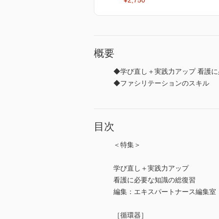
¥2,750
概要
◆学び直し＋実践力アップ 看護
◆ファシリテーションのスキル
目次
＜特集＞
学び直し＋実践力アップ
看護に必要な知識の総復習
編集：エキスパートナース編集室
［循環器］