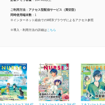
ご利用方法
アクセス型配信サービス（買切型）
同時使用端末数
1
※インターネット経由でのWEBブラウザによるアクセス参照
※導入・利用方法の詳細は
こちら
キスパートナース Vol.42
エキスパートナース Vol.42
エキスパートナース 