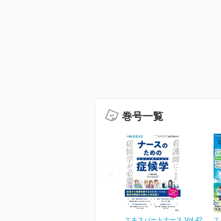
巻号一覧
エキスパートナース Vol.42
エ