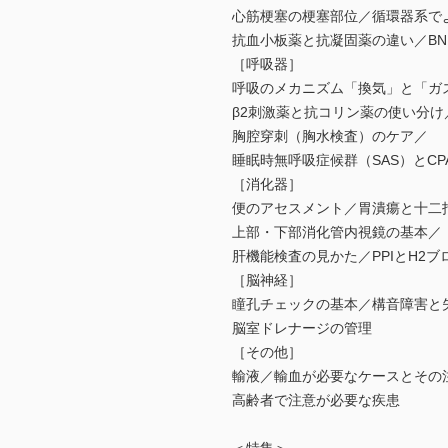
心筋梗塞の梗塞部位／循環器系で
抗血小板薬と抗凝固薬の違い／BN
［呼吸器］
呼吸のメカニズム「換気」と「ガ
β2刺激薬と抗コリン薬の使い分け
胸腔穿刺（胸水検査）のケア／
睡眠時無呼吸症候群（SAS）とCP
［消化器］
便のアセスメント／胃潰瘍と十二
上部・下部消化管内視鏡の基本／
肝機能検査の見かた／PPIとH2
［脳神経］
瞳孔チェックの基本／構音障害と
脳室ドレナージの管理
［その他］
輸液／輸血が必要なケースとその
高齢者で注意が必要な疾患