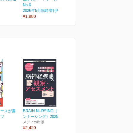
No.6
No.5
N
2026年5月臨時増刊号
2026年5月号
2
¥1,980
¥1,430
¥
ナースが書
BRAIN NURSING（ブレイ
セツ
ンナーシング）2025年3号
メディカ出版
¥2,420