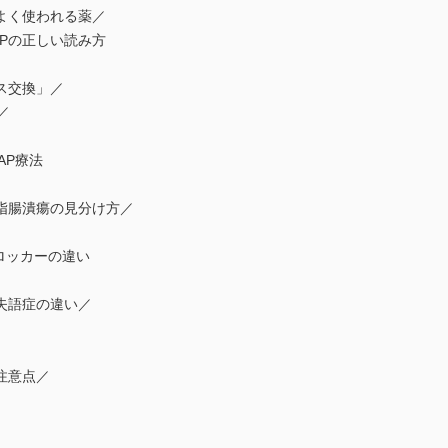
よく使われる薬／
Pの正しい読み方
ス交換」／
／
AP療法
指腸潰瘍の見分け方／
ブロッカーの違い
失語症の違い／
注意点／