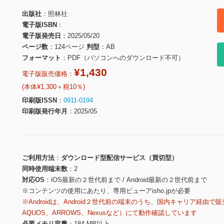
出版社
照林社
電子版ISBN
電子版発売日
2025/05/20
ページ数
124ページ
判型
AB
フォーマット
PDF（パソコンへのダウンロード不可）
¥1,430
電子版販売価格：
(本体¥1,300＋税10％)
印刷版ISSN
0911-0194
印刷版発行年月
2025/05
ご利用方法
ダウンロード型配信サービス（買切型）
同時使用端末数
2
対応OS
iOS最新の２世代前まで / Android最新の２世代前まで
※コンテンツの使用にあたり、専用ビューアisho.jpが必要
※Androidは、Android２世代前の端末のうち、国内キャリア経由で販
AQUOS、ARROWS、Nexusなど）にて動作確認しています
必要メモリ容量
184 MB以上