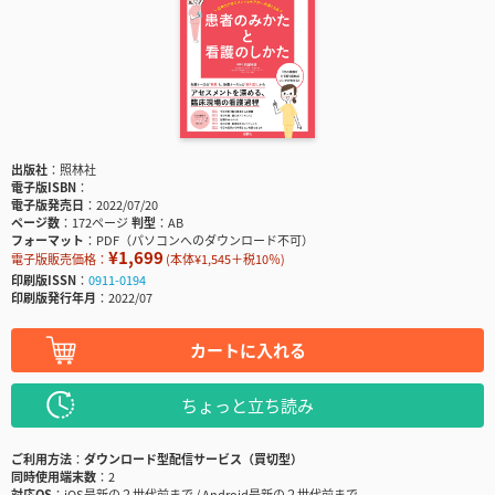
出版社
照林社
電子版ISBN
電子版発売日
2022/07/20
ページ数
172ページ
判型
AB
フォーマット
PDF（パソコンへのダウンロード不可）
¥1,699
電子版販売価格：
(本体¥1,545＋税10％)
印刷版ISSN
0911-0194
印刷版発行年月
2022/07
カートに入れる
ちょっと立ち読み
ご利用方法
ダウンロード型配信サービス（買切型）
同時使用端末数
2
対応OS
iOS最新の２世代前まで / Android最新の２世代前まで