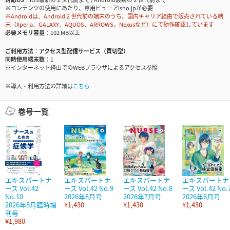
※コンテンツの使用にあたり、専用ビューアisho.jpが必要
※Androidは、Android２世代前の端末のうち、国内キャリア経由で販売されている端
末（Xperia、GALAXY、AQUOS、ARROWS、Nexusなど）にて動作確認しています
必要メモリ容量
102 MB以上
ご利用方法
アクセス型配信サービス（買切型）
同時使用端末数
1
※インターネット経由でのWEBブラウザによるアクセス参照
※導入・利用方法の詳細は
こちら
巻号一覧
エキスパートナ
エキスパートナ
エキスパートナ
エキスパートナ
ース Vol.42
ース Vol.42 No.9
ース Vol.42 No.8
ース Vol.42 No.
No.10
2026年8月号
2026年7月号
2026年6月号
2026年8月臨時増
¥1,430
¥1,430
¥1,430
刊号
¥1,980