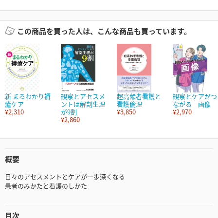
この商品を買った人は、こんな商品も買っています。
新 まるわかり褥
観察とアセスメ
超高齢者看護と
観察とケアがつ
瘡ケア
ントは解剖生理
看護倫理
ながる 画像
¥2,310
が9割
¥3,850
¥2,970
¥2,860
概要
日々のアセスメントとケアが一歩深くなる
患者のみかたと看護のしかた
目次