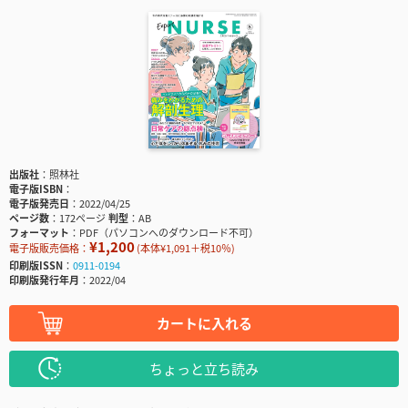
出版社
照林社
電子版ISBN
電子版発売日
2022/04/25
ページ数
172ページ
判型
AB
フォーマット
PDF（パソコンへのダウンロード不可）
¥1,200
電子版販売価格：
(本体¥1,091＋税10％)
印刷版ISSN
0911-0194
印刷版発行年月
2022/04
カートに入れる
ちょっと立ち読み