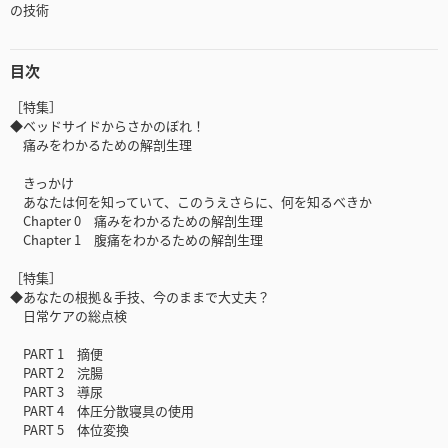
の技術
目次
［特集］
◆ベッドサイドからさかのぼれ！
痛みをわかるための解剖生理
きっかけ
あなたは何を知っていて、このうえさらに、何を知るべきか
Chapter 0 痛みをわかるための解剖生理
Chapter 1 腹痛をわかるための解剖生理
［特集］
◆あなたの根拠＆手技、今のままで大丈夫？
日常ケアの総点検
PART 1 摘便
PART 2 浣腸
PART 3 導尿
PART 4 体圧分散寝具の使用
PART 5 体位変換