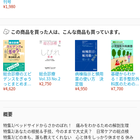
刊号
¥1,980
この商品を買った人は、こんな商品も買っています。
総合診療のエビ
総合診療
病棟指示と頻用
基礎からわか
デンスをぎゅう
Vol.33 No.2
薬の使い方 決
る！若手整形外
っとまとめま...
¥2,750
定版
科医のための...
¥4,620
¥4,950
¥7,700
概要
特集1/ベッドサイドからさかのぼれ！ 痛みをわかるための解剖生理
特集2/あなたの根拠＆手技、今のままで大丈夫？ 日常ケアの総点検
特集3/どの本も、誰も教えてくれない 心と体をしっかり休ませる 休み