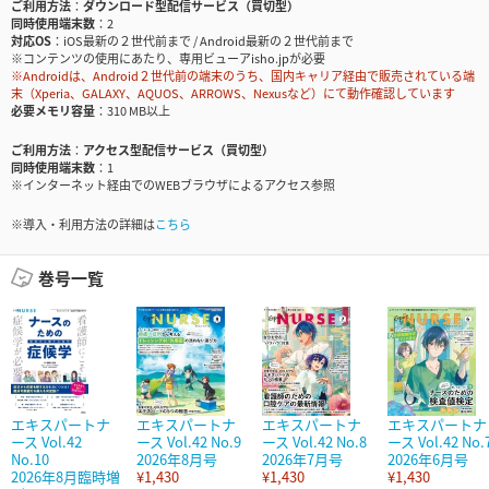
ご利用方法
ダウンロード型配信サービス（買切型）
同時使用端末数
2
対応OS
iOS最新の２世代前まで / Android最新の２世代前まで
※コンテンツの使用にあたり、専用ビューアisho.jpが必要
※Androidは、Android２世代前の端末のうち、国内キャリア経由で販売されている端
末（Xperia、GALAXY、AQUOS、ARROWS、Nexusなど）にて動作確認しています
必要メモリ容量
310 MB以上
ご利用方法
アクセス型配信サービス（買切型）
同時使用端末数
1
※インターネット経由でのWEBブラウザによるアクセス参照
※導入・利用方法の詳細は
こちら
巻号一覧
エキスパートナ
エキスパートナ
エキスパートナ
エキスパートナ
ース Vol.42
ース Vol.42 No.9
ース Vol.42 No.8
ース Vol.42 No.
No.10
2026年8月号
2026年7月号
2026年6月号
2026年8月臨時増
¥1,430
¥1,430
¥1,430