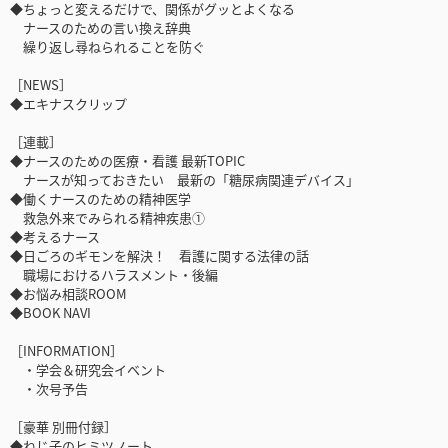
◆ちょっと変えるだけで、関係がグッとよくなる
ナースのための言い換え辞典
繰り返し尋ねられることを防ぐ
［NEWS］
◆エキナスクリップ
［連載］
◆ナースのための医療・看護 最新TOPIC
ナースが知っておきたい 最新の「糖尿病関連デバイス」
◆働くナースのための精神医学
救急外来でみられる精神疾患①
◆考えるナース
◆日ごろのギモンを解決！ 看護に関する法律の話
職場におけるハラスメント・後編
◆お悩み相談ROOM
◆BOOK NAVI
［INFORMATION］
・学会＆研究会イベント
・次号予告
［豪華 別冊付録］
◆ねじ子のヒミツノート