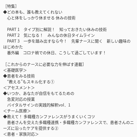
［特集］
◆どの本も、誰も教えてくれない
心と体をしっかり休ませる 休みの技術
PART 1 タイプ別に解説！ 知っておきたい休みの技術
PART 2 気になる！ みんなの休日タイムライン
PART 3 一歩を踏み出すなら今！ 先輩ナースに聞く 新しい趣味の
はじめかた
番外編 コロナ禍での休日、こうして過ごしています！
［これからのナースに必要な力を伸ばす連載］
＜基礎医学＞
◆患者をみる技術
“教える”もスキル化する①
＜アセスメント＞
◆いつか、あなたが自信をもてるための
急変対応の授業
バイタルサインの実践的解釈vol．1
＜チーム医療＞
◆教えて！ 多職種カンファレンスがうまくいくコツ
患者さんを交えた多職種連携・多職種カンファレンスで、患者さんのニ
ーズに沿ったケアを提供する②
＜患者・家族対応＞