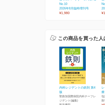
No.10
No
2026年8月臨時増刊号
2
¥1,980
¥1
この商品を買った人
内科レジデントの鉄則 第4
レ
版
療
聖路加国際病院内科チーフレ
塩
ジデント(編集)
医
医学書院