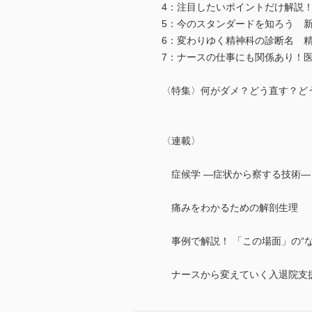
4：注目したいポイントだけ解説
5：今のスタンダードを知ろう 
6：変わりゆく精神科の診断名 
7：ナースの仕事にも関係あり！
〈特集〉何がダメ？どう直す？どう
〈連載〉
症候学 ―症状から察する技術―
痛みをわかるための解剖生理 
事例で解説！ 「この場面」の“
ナースから変えていく入退院支援