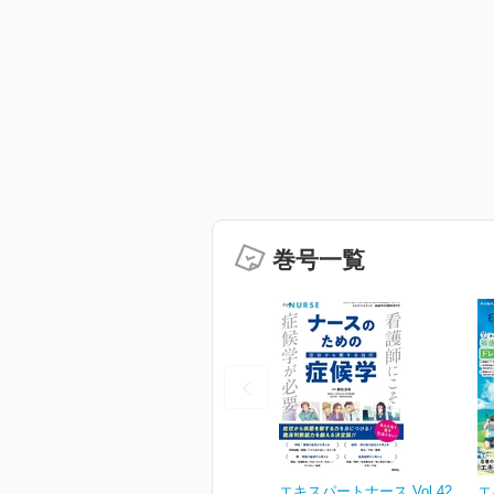
巻号一覧
エキスパートナース Vol.42
エ