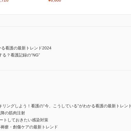
,720
¥6,600
る看護の最新トレンド2024
る？看護記録の“NG”
リングしよう！看護の“今、こうしている”がわかる看護の最新トレンド2
以降の筋肉注射
プデートしておきたい感染対策
い褥瘡・創傷ケアの最新トレンド