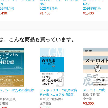
.9
No.8
No.7
026年8月号
2026年7月号
2026年6月号
,430
¥1,430
¥1,430
は、こんな商品も買っています。
ジデントのための神経診
ジェネラリストのための内
ステロイドの虎
科外来マニュアル 第3版
國松 淳和(著)
金芳堂
尻 俊明(監修)
金城 光代(他編集)
¥3,300
学書院
医学書院