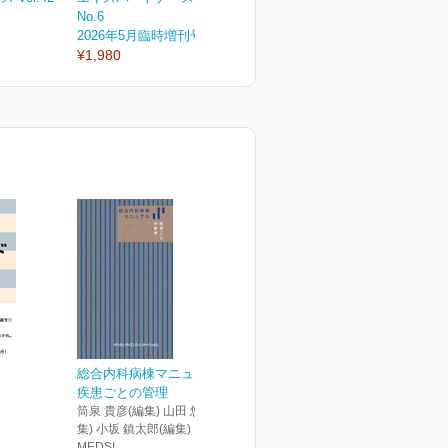
No.6
No.5
N
2026年5月臨時増刊号
2026年5月号
2
¥1,980
¥1,430
¥
総合内科病棟マニュアル
疾患ごとの管理
筒泉 貴彦(編集) 山田 悠史(編
集) 小坂 鎮太郎(編集)
MEDSI