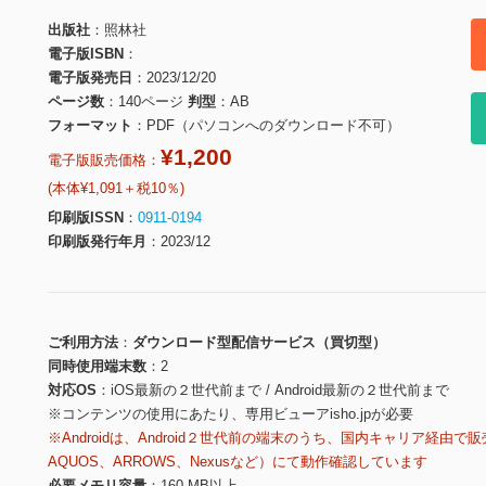
出版社
照林社
電子版ISBN
電子版発売日
2023/12/20
ページ数
140ページ
判型
AB
フォーマット
PDF（パソコンへのダウンロード不可）
¥1,200
電子版販売価格：
(本体¥1,091＋税10％)
印刷版ISSN
0911-0194
印刷版発行年月
2023/12
ご利用方法
ダウンロード型配信サービス（買切型）
同時使用端末数
2
対応OS
iOS最新の２世代前まで / Android最新の２世代前まで
※コンテンツの使用にあたり、専用ビューアisho.jpが必要
※Androidは、Android２世代前の端末のうち、国内キャリア経由で販
AQUOS、ARROWS、Nexusなど）にて動作確認しています
必要メモリ容量
160 MB以上