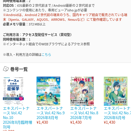
同時使用端末数
2
対応OS
iOS最新の２世代前まで / Android最新の２世代前まで
※コンテンツの使用にあたり、専用ビューアisho.jpが必要
※Androidは、Android２世代前の端末のうち、国内キャリア経由で販売されている端
末（Xperia、GALAXY、AQUOS、ARROWS、Nexusなど）にて動作確認しています
必要メモリ容量
372 MB以上
ご利用方法
アクセス型配信サービス（買切型）
同時使用端末数
1
※インターネット経由でのWEBブラウザによるアクセス参照
※導入・利用方法の詳細は
こちら
巻号一覧
エキスパートナ
エキスパートナ
エキスパートナ
エキスパートナ
ース Vol.42
ース Vol.42 No.9
ース Vol.42 No.8
ース Vol.42 No.
No.10
2026年8月号
2026年7月号
2026年6月号
2026年8月臨時増
¥1,430
¥1,430
¥1,430
刊号