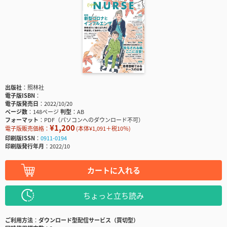
出版社
照林社
電子版ISBN
電子版発売日
2022/10/20
ページ数
148ページ
判型
AB
フォーマット
PDF（パソコンへのダウンロード不可）
¥1,200
電子版販売価格：
(本体¥1,091＋税10％)
印刷版ISSN
0911-0194
印刷版発行年月
2022/10
カートに入れる
ちょっと立ち読み
ご利用方法
ダウンロード型配信サービス（買切型）