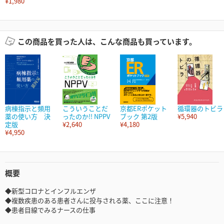
¥1,980
この商品を買った人は、こんな商品も買っています。
病棟指示と頻用
こういうことだ
京都ERポケット
循環器のトビラ
薬の使い方 決
ったのか!! NPPV
ブック 第2版
¥5,940
定版
¥2,640
¥4,180
¥4,950
概要
◆新型コロナとインフルエンザ
◆複数疾患のある患者さんに投与される薬、ここに注意！
◆患者目線でみるナースの仕事