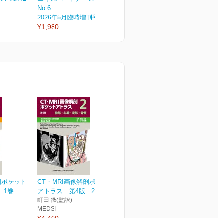
No.6
No.5
N
2026年5月臨時増刊号
2026年5月号
2
¥1,980
¥1,430
¥
剖ポケット
CT・MRI画像解剖ポケット
巻...
アトラス 第4版 2巻...
町田 徹(監訳)
MEDSI