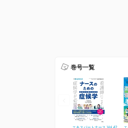
巻号一覧
エキスパートナース Vol.42
エ