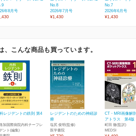
.9
No.8
No.7
026年8月号
2026年7月号
2026年6月号
,430
¥1,430
¥1,430
は、こんな商品も買っています。
科レジデントの鉄則 第4
レジデントのための神経診
CT・MRI画像解
療
アトラス 第4版 1
路加国際病院内科チーフレ
塩尻 俊明(監修)
町田 徹(監訳)
デント(編集)
医学書院
MEDSI
学書院