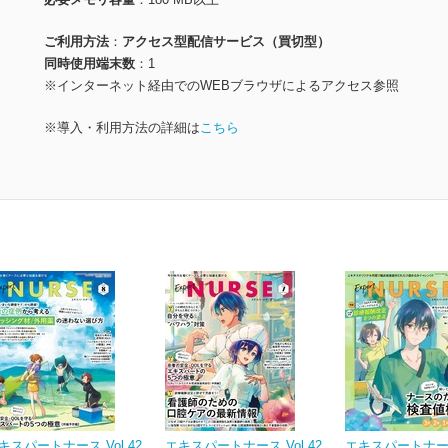
ご利用方法
アクセス型配信サービス（買切型）
同時使用端末数
1
※インターネット経由でのWEBブラウザによるアクセス参照
※導入・利用方法の詳細は
こちら
キスパートナース Vol.42
エキスパートナース Vol.42
エキスパートナース 