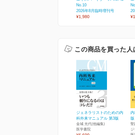
No.10
No
2026年8月臨時増刊号
2
¥1,980
¥1
この商品を買った人
ジェネラリストのための内
内
科外来マニュアル 第3版
版
金城 光代(他編集)
聖
医学書院
ジ
医