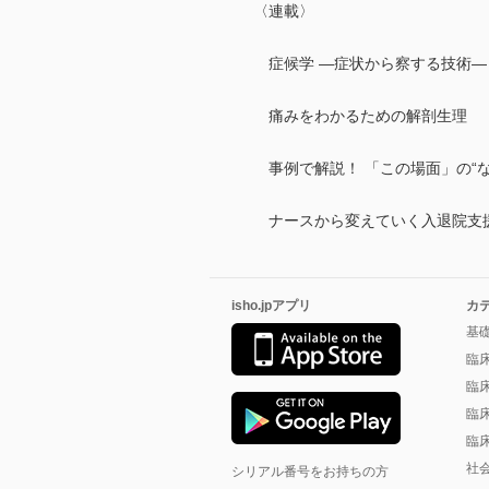
〈連載〉
症候学 ―症状から察する技術― 
痛みをわかるための解剖生理 
事例で解説！ 「この場面」の“な
ナースから変えていく入退院支
isho.jpアプリ
カ
基
臨
臨
臨
臨
社
シリアル番号をお持ちの方