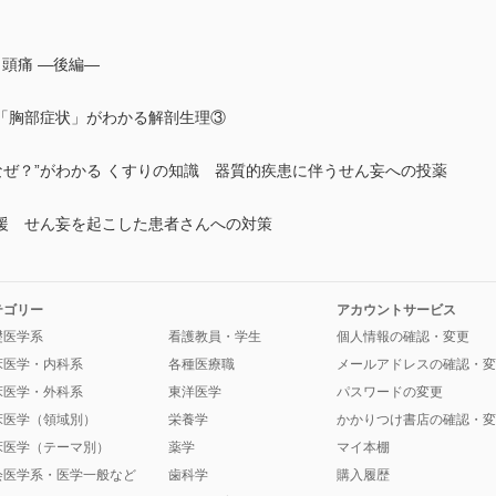
頭痛 ―後編―
「胸部症状」がわかる解剖生理③
ぜ？”がわかる くすりの知識 器質的疾患に伴うせん妄への投薬
援 せん妄を起こした患者さんへの対策
テゴリー
アカウントサービス
礎医学系
看護教員・学生
個人情報の確認・変更
床医学・内科系
各種医療職
メールアドレスの確認・変
床医学・外科系
東洋医学
パスワードの変更
床医学（領域別）
栄養学
かかりつけ書店の確認・変
床医学（テーマ別）
薬学
マイ本棚
会医学系・医学一般など
歯科学
購入履歴