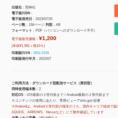
出版社
照林社
電子版ISBN
電子版発売日
2023/07/20
ページ数
156ページ
判型
AB
フォーマット
PDF（パソコンへのダウンロード不可）
¥1,200
電子版販売価格：
(本体¥1,091＋税10％)
印刷版ISSN
0911-0194
印刷版発行年月
2023/07
ご利用方法
ダウンロード型配信サービス（買切型）
同時使用端末数
2
対応OS
iOS最新の２世代前まで / Android最新の２世代前まで
※コンテンツの使用にあたり、専用ビューアisho.jpが必要
※Androidは、Android２世代前の端末のうち、国内キャリア経由で販
AQUOS、ARROWS、Nexusなど）にて動作確認しています
必要メモリ容量
180 MB以上