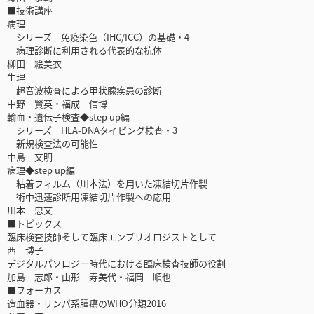
■技術講座
病理
シリーズ 免疫染色（IHC/ICC）の基礎・4
病理診断に利用される代表的な抗体
柳田 絵美衣
生理
超音波検査による甲状腺疾患の診断
中野 賢英・福成 信博
輸血・遺伝子検査◆step up編
シリーズ HLA-DNAタイピング検査・3
新規検査法の可能性
中島 文明
病理◆step up編
粘着フィルム（川本法）を用いた凍結切片作製
術中迅速診断用凍結切片作製への応用
川本 忠文
■トピックス
臨床検査技師そして臨床エンブリオロジストとして
西 博子
デジタルパソロジー時代における臨床検査技師の役割
加島 志郎・山形 寿美代・福岡 順也
■フォーカス
造血器・リンパ系腫瘍のWHO分類2016