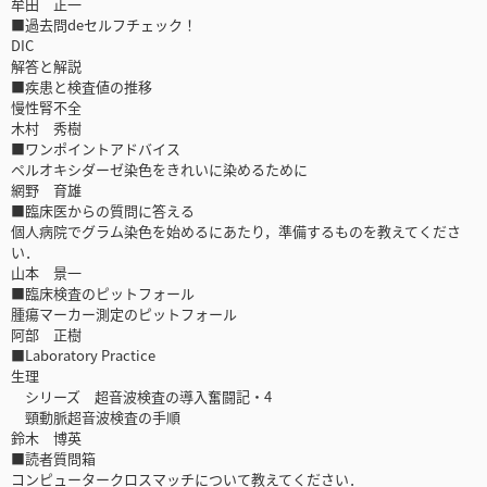
牟田 正一
■過去問deセルフチェック！
DIC
解答と解説
■疾患と検査値の推移
慢性腎不全
木村 秀樹
■ワンポイントアドバイス
ペルオキシダーゼ染色をきれいに染めるために
網野 育雄
■臨床医からの質問に答える
個人病院でグラム染色を始めるにあたり，準備するものを教えてくださ
い．
山本 景一
■臨床検査のピットフォール
腫瘍マーカー測定のピットフォール
阿部 正樹
■Laboratory Practice
生理
シリーズ 超音波検査の導入奮闘記・4
頸動脈超音波検査の手順
鈴木 博英
■読者質問箱
コンピュータークロスマッチについて教えてください．