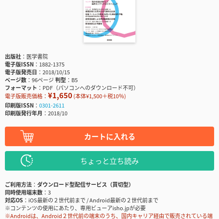
出版社
医学書院
電子版ISSN
1882-1375
電子版発売日
2018/10/15
ページ数
96ページ
判型
B5
フォーマット
PDF（パソコンへのダウンロード不可）
¥1,650
電子版販売価格：
(本体¥1,500＋税10％)
印刷版ISSN
0301-2611
印刷版発行年月
2018/10
カートに入れる
ちょっと立ち読み
ご利用方法
ダウンロード型配信サービス（買切型）
同時使用端末数
3
対応OS
iOS最新の２世代前まで / Android最新の２世代前まで
※コンテンツの使用にあたり、専用ビューアisho.jpが必要
※Androidは、Android２世代前の端末のうち、国内キャリア経由で販売されている端