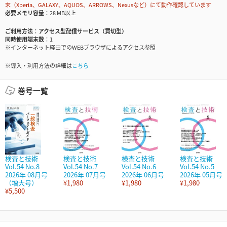
末（Xperia、GALAXY、AQUOS、ARROWS、Nexusなど）にて動作確認しています
必要メモリ容量
28 MB以上
ご利用方法
アクセス型配信サービス（買切型）
同時使用端末数
1
※インターネット経由でのWEBブラウザによるアクセス参照
※導入・利用方法の詳細は
こちら
巻号一覧
検査と技術
検査と技術
検査と技術
検査と技術
Vol.54 No.8
Vol.54 No.7
Vol.54 No.6
Vol.54 No.5
2026年 08月号
2026年 07月号
2026年 06月号
2026年 05月号
（増大号）
¥1,980
¥1,980
¥1,980
¥5,500