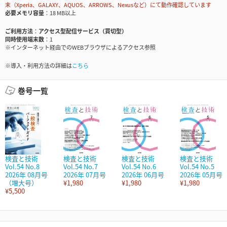
末（Xperia、GALAXY、AQUOS、ARROWS、Nexusなど）にて動作確認しています
必要メモリ容量
18 MB以上
ご利用方法
アクセス型配信サービス（買切型）
同時使用端末数
1
※インターネット経由でのWEBブラウザによるアクセス参照
※導入・利用方法の詳細は
こちら
巻号一覧
検査と技術
検査と技術
検査と技術
検査と技術
Vol.54 No.8
Vol.54 No.7
Vol.54 No.6
Vol.54 No.5
2026年 08月号
2026年 07月号
2026年 06月号
2026年 05月号
（増大号）
¥1,980
¥1,980
¥1,980
¥5,500