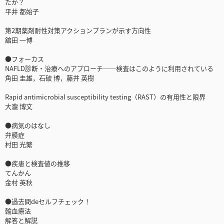
たか？
平井 都始子
第2期薬剤耐性対策アクションプランが示す方向性
舘田 一博
●フォーカス
NAFLD診断・治療へのアプローチ──検査はこのように利用されている
角田 圭雄，石破 博，藤井 英樹
Rapid antimicrobial susceptibility testing（RAST）の有用性と限界
大瀧 博文
●病気のはなし
弁膜症
村田 光繁
●疾患と検査値の推移
てんかん
金村 英秋
●過去問deセルフチェック！
輸血療法
解答と解説