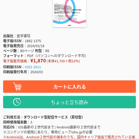
出版社
医学書院
電子版ISSN
1882-1375
電子版発売日
2024/03/18
ページ数
80ページ
判型
B5
フォーマット
PDF（パソコンへのダウンロード不可）
¥1,870
電子版販売価格：
(本体¥1,700＋税10％)
印刷版ISSN
0301-2611
印刷版発行年月
2024/03
カートに入れる
ちょっと立ち読み
ご利用方法
ダウンロード型配信サービス（買切型）
同時使用端末数
3
対応OS
iOS最新の２世代前まで / Android最新の２世代前まで
※コンテンツの使用にあたり、専用ビューアisho.jpが必要
※Androidは、Android２世代前の端末のうち、国内キャリア経由で販売されている端