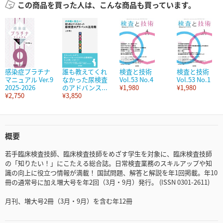
この商品を買った人は、こんな商品も買っています。
感染症プラチナ
誰も教えてくれ
検査と技術
検査と技術
マニュアル Ver.9
なかった尿検査
Vol.53 No.4
Vol.53 No.1
2025-2026
のアドバンス...
¥1,980
¥1,980
¥2,750
¥3,850
概要
若手臨床検査技師、臨床検査技師をめざす学生を対象に、臨床検査技師
の「知りたい！」にこたえる総合誌。日常検査業務のスキルアップや知
識の向上に役立つ情報が満載！ 国試問題、解答と解説を年1回掲載。年10
冊の通常号に加え増大号を年2回（3月・9月）発行。 (ISSN 0301-2611)
月刊、増大号2冊（3月・9月）を含む年12冊