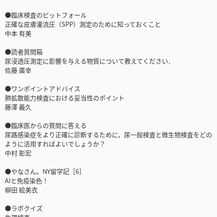
●臨床検査のピットフォール
正確な皮膚灌流圧（SPP）測定のために知っておくこと
中本 有美
●読者質問箱
尿浸透圧測定に影響を与える物質について教えてください．
佐藤 廣幸
●ワンポイントアドバイス
肺拡散能力検査における妥当性のポイント
藤澤 義久
●臨床医からの質問に答える
尿路感染症をより正確に診断するために，尿一般検査と微生物検査をどの
ように活用すればよいでしょうか？
中村 彰宏
●やなさん。NY留学記［6］
AIと免疫染色！
柳田 絵美衣
●ラボクイズ