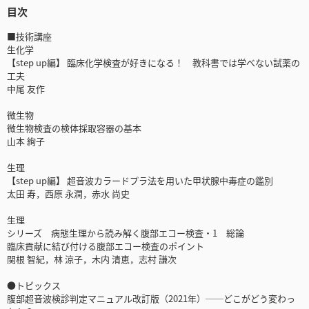
目次
■技術講座
生化学
【step up編】 臨床化学検査が好きになる！ 教科書では学べない試薬の
工夫
中尾 友作
微生物
微生物検査の検体採取容器の基本
山本 絢子
生理
【step up編】 超音波カラードプラ法を用いた甲状腺中毒症の鑑別
太田 寿，西原 永潤，赤水 尚史
生理
シリーズ 病態生理から読み解く腹部エコー検査・1 総論
臨床貢献に結び付ける腹部エコー検査のポイント
関根 智紀，林 涼子，木内 清恵，志村 謙次
●トピックス
腹部超音波検診判定マニュアル改訂版（2021年）──どこがどう変わっ