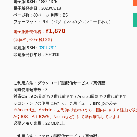
電子版ISSN
1882-1375
電子版発売日
2023/09/18
ページ数
80ページ
判型
B5
フォーマット
PDF（パソコンへのダウンロード不可）
¥1,870
電子版販売価格：
(本体¥1,700＋税10％)
印刷版ISSN
0301-2611
印刷版発行年月
2023/09
ご利用方法
ダウンロード型配信サービス（買切型）
同時使用端末数
3
対応OS
iOS最新の２世代前まで / Android最新の２世代前まで
※コンテンツの使用にあたり、専用ビューアisho.jpが必要
※Androidは、Android２世代前の端末のうち、国内キャリア経由で販
AQUOS、ARROWS、Nexusなど）にて動作確認しています
必要メモリ容量
22 MB以上
ご利用方法
アクセス型配信サービス（買切型）