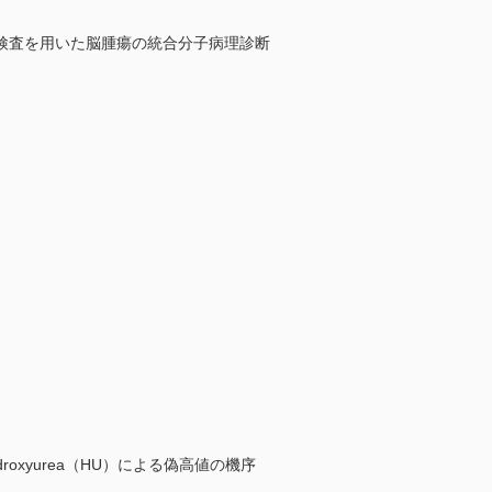
検査を用いた脳腫瘍の統合分子病理診断
oxyurea（HU）による偽高値の機序