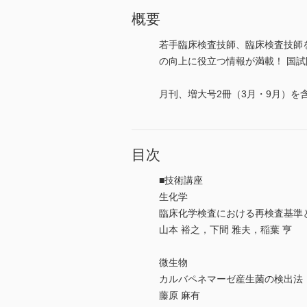
概要
若手臨床検査技師、臨床検査技師
の向上に役立つ情報が満載！ 国試問題
月刊、増大号2冊（3月・9月）を含
目次
■技術講座
生化学
臨床化学検査における再検査基準
山本 裕之，下間 雅夫，稲葉 亨
微生物
カルバペネマーゼ産生菌の検出法
藤原 麻有