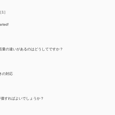
［1］
arted!
活量の違いがあるのはどうしてですか？
きの対応
評価すればよいでしょうか？