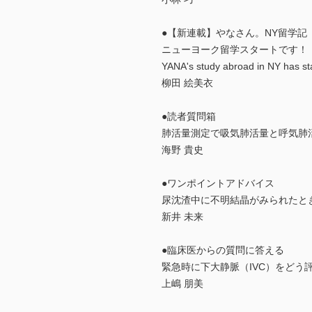
●【新連載】やなさん。NY留学記
ニューヨーク留学スタートです！
YANA's study abroad in NY has st
柳田 絵美衣
●読者質問箱
肺活量測定で吸気肺活量と呼気肺
海野 貴史
●ワンポイントアドバイス
尿沈渣中に不明結晶がみられたと
新井 未来
●臨床医からの質問に答える
緊急時に下大静脈（IVC）をどう
上嶋 朋美