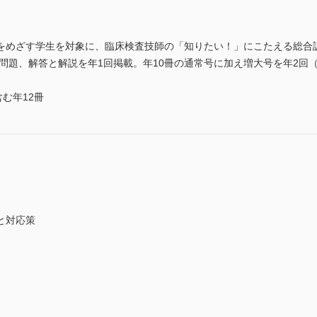
をめざす学生を対象に、臨床検査技師の「知りたい！」にこたえる総合
、解答と解説を年1回掲載。年10冊の通常号に加え増大号を年2回（3月・9月）
む年12冊
と対応策