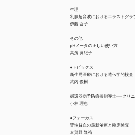
生理
乳腺超音波におけるエラストグラ
伊藤 吾子
その他
pHメータの正しい使い方
髙濱 眞紀子
●トピックス
新生児医療における遺伝学的検査
武内 俊樹
循環器病予防療養指導士──クリ
小林 理恵
●フォーカス
腎性貧血の最新治療と臨床検査
倉賀野 隆裕