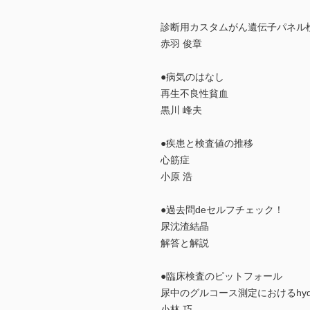
診断用カスタムがん遺伝子パネル
赤羽 俊章
●病気のはなし
再生不良性貧血
黒川 峰夫
●疾患と検査値の推移
心筋症
小原 浩
●過去問deセルフチェック！
尿沈渣結晶
解答と解説
●臨床検査のピットフォール
尿中のグルコース測定におけるhydr
小林 巧