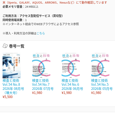
末（Xperia、GALAXY、AQUOS、ARROWS、Nexusなど）にて動作確認しています
必要メモリ容量
24 MB以上
ご利用方法
アクセス型配信サービス（買切型）
同時使用端末数
1
※インターネット経由でのWEBブラウザによるアクセス参照
※導入・利用方法の詳細は
こちら
巻号一覧
検査と技術
検査と技術
検査と技術
検査と技術
Vol.54 No.8
Vol.54 No.7
Vol.54 No.6
Vol.54 No.5
2026年 08月号
2026年 07月号
2026年 06月号
2026年 05月号
（増大号）
¥1,980
¥1,980
¥1,980
¥5,500