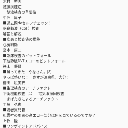
木村 秀実
髄膜癌腫症
髄液検査の重要性
中洲 庸子
■過去問deセルフチェック！
脳脊髄液（CSF）検査
解答と解説
■疾患と検査値の推移
心房細動
宮本 康二
■臨床検査のピットフォール
下肢静脈DVTエコーのピットフォール
笹木 優賢
■帰ってきた やなさん。[8]
やっぱ熱いな！ さすが温泉県，大分！
柳田 絵美衣
■生理検査のアーチファクト
平衡機能検査（1） 電気眼振図検査
まばたきによるアーチファクト
工藤 弘恵
■読者質問箱
胆嚢壁の周囲の高エコー部分は何を見ているのですか？
上牧 隆
■ワンポイントアドバイス