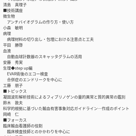
清島 真理子
■技術講座
微生物
アンチバイオグラムの作り方・使い方
小森 敏明
病理
病理材料の切り出し・包埋における注意点と工夫
平田 勝啓
血液
自動血球計数器のスキャッタグラムの活用
安藤 秀実
生理◆step up編
EVAR術後のエコー検査
合併症のエンドリークを中心に
工藤 朋子
■トピックス
凝固波形解析技術によるフィブリノゲンの量的異常と質的異常の鑑別
鈴木 敦夫
科学的根拠に基づいた輸血有害事象対応ガイドライン―作成のポイント
岡崎 仁
■フォーカス
臨床輸血看護師の役割
臨床検査技師とのかかわりを中心に