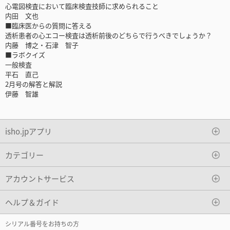
心電図検査において臨床検査技師に求められること
内田 文也
■臨床医からの質問に答える
透析患者の心エコー検査は透析前後のどちらで行うべきでしょうか？
内藤 博之・石津 智子
■ラボクイズ
一般検査
平石 直己
2月号の解答と解説
伊藤 智雄
isho.jpアプリ
カテゴリー
アカウントサービス
ヘルプ＆ガイド
シリアル番号をお持ちの方