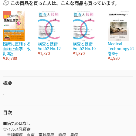
この商品を買った人は、こんな商品も買っています。
臨床に直結する
検査と技術
検査と技術
Medical
血栓止血学 改
Vol.52 No.12
Vol.52 No.10
Technology 52
訂3版
¥1,870
¥1,870
巻8号
¥10,780
¥1,980
概要
-
目次
■病気のはなし
ウイルス発疹症
単純疱疹，水痘，帯状疱疹，麻疹，風疹