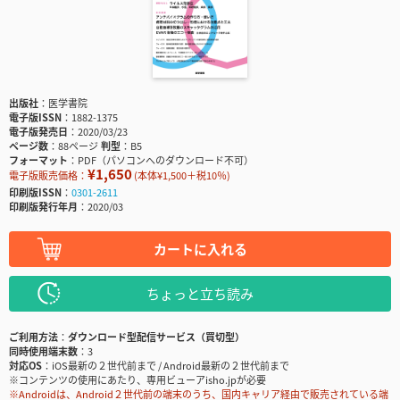
出版社
医学書院
電子版ISSN
1882-1375
電子版発売日
2020/03/23
ページ数
88ページ
判型
B5
フォーマット
PDF（パソコンへのダウンロード不可）
¥1,650
電子版販売価格：
(本体¥1,500＋税10％)
印刷版ISSN
0301-2611
印刷版発行年月
2020/03
カートに入れる
ちょっと立ち読み
ご利用方法
ダウンロード型配信サービス（買切型）
同時使用端末数
3
対応OS
iOS最新の２世代前まで / Android最新の２世代前まで
※コンテンツの使用にあたり、専用ビューアisho.jpが必要
※Androidは、Android２世代前の端末のうち、国内キャリア経由で販売されている端