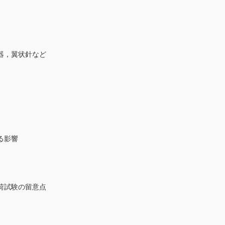
器，翼状針など
る影響
荷試験の留意点