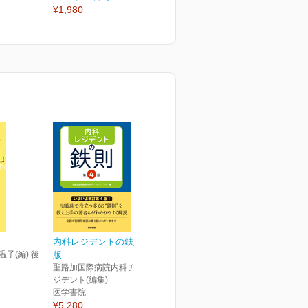
¥1,980
¥1,980
¥
内科レジデントの鉄則 第4
温子(編) 後
版
聖路加国際病院内科チーフレ
ジデント(編集)
医学書院
¥5,280