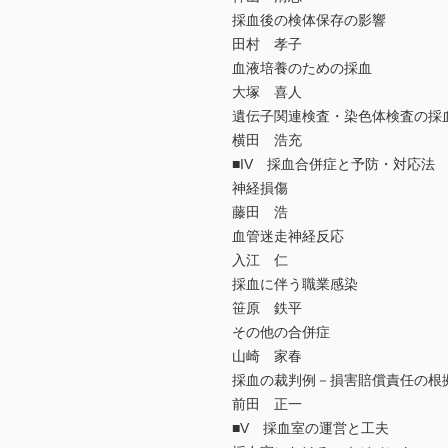
採血後の検体保存の影響
田村 孝子
血液培養のための採血
大塚 喜人
遺伝子関連検査・染色体検査の採
横田 浩充
■IV 採血合併症と予防・対応法
神経損傷
藤田 浩
血管迷走神経反応
入江 仁
採血に伴う職業感染
笹原 鉄平
その他の合併症
山崎 家春
採血の裁判例－損害賠償責任の根
前田 正一
■V 採血室の運営と工夫