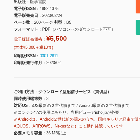
出版社
医学書院
電子版ISSN
1882-1375
電子版発売日
2020/02/24
ページ数
200ページ
判型
B5
フォーマット
PDF（パソコンへのダウンロード不可）
¥5,500
電子版販売価格：
(本体¥5,000＋税10％)
印刷版ISSN
0301-2611
印刷版発行年月
2020/02
ご利用方法
ダウンロード型配信サービス（買切型）
同時使用端末数
3
対応OS
iOS最新の２世代前まで / Android最新の２世代前まで
※コンテンツの使用にあたり、専用ビューアisho.jpが必要
※Androidは、Android２世代前の端末のうち、国内キャリア経由で販
AQUOS、ARROWS、Nexusなど）にて動作確認しています
必要メモリ容量
36 MB以上