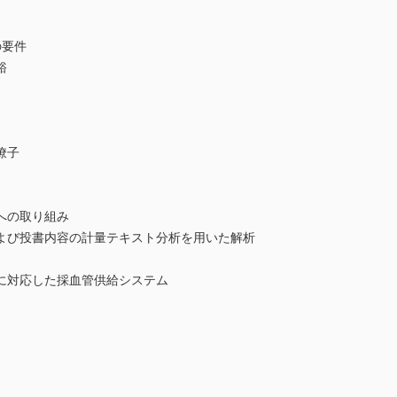
の要件
裕
僚子
への取り組み
び投書内容の計量テキスト分析を用いた解析
に対応した採血管供給システム