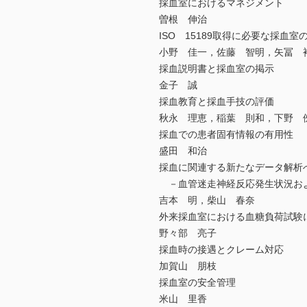
採血室におけるマネジメント
曽根 伸治
ISO 15189取得に必要な採血室
小野 佳一，佐藤 智明，矢冨 
採血説明書と採血室の掲示
金子 誠
採血教育と採血手技の評価
秋永 理恵，稲葉 則和，下野 
採血での患者固有情報の有用性
盛田 和治
採血に関連する新たなデータ解析
－血管迷走神経反応発生状況およ
吉本 明，柴山 春奈
外来採血室における血糖負荷試験
野々部 亮子
採血時の接遇とクレーム対応
加賀山 朋枝
採血室の安全管理
米山 里香