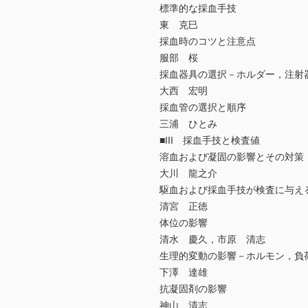
標準的な採血手技
東 克巳
採血時のコツと注意点
服部 桜
採血器具の選択－ホルダー，注射
大西 宏明
採血管の選択と順序
三浦 ひとみ
■III 採血手技と検査値
溶血および凝固の影響とその対策
大川 龍之介
駆血および採血手技が検査に与え
清宮 正徳
体位の影響
清水 慶久，市原 清志
生理的変動の影響－ホルモン，負
下澤 達雄
抗凝固剤の影響
神山 清志