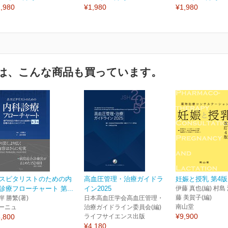
,980
¥1,980
¥1,980
は、こんな商品も買っています。
スピタリストのための内
高血圧管理・治療ガイドラ
妊娠と授乳 第4版
診療フローチャート 第...
イン2025
伊藤 真也(編) 村島 
藤 美賀子(編)
岸 勝繁(著)
日本高血圧学会高血圧管理・
南山堂
ーニュ
治療ガイドライン委員会(編)
¥9,900
,800
ライフサイエンス出版
¥4,180