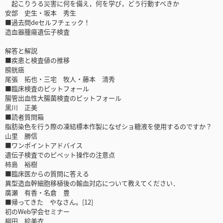
起こりうる災害に何を備え，何を学び，どう行動すべきか
安部 史生・坂本 秀生
■過去問deセルフチェック！
造血器腫瘍遺伝子検査
解答と解説
■疾患と検査値の推移
膀胱癌
尾張 拓也・三宅 牧人・藤本 清秀
■臨床検査のピットフォール
腸管出血性大腸菌検査のピットフォール
黒川 正美
■読者質問箱
脂肪染色を行う際の凍結標本作製になぜショ糖液を使用するのですか？
山里 勝信
■ワンポイントアドバイス
遺伝子検査でのピペット操作の注意点
柿島 裕樹
■臨床医からの質問に答える
異型造血幹細胞移植後の輸血対応について教えてください．
廣瀬 有香・名倉 豊
■帰ってきた やなさん。[12]
初のWeb学会セミナー
柳田 絵美衣