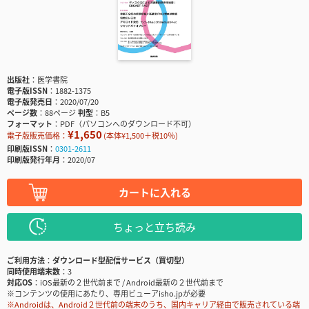
出版社
医学書院
電子版ISSN
1882-1375
電子版発売日
2020/07/20
ページ数
88ページ
判型
B5
フォーマット
PDF（パソコンへのダウンロード不可）
¥1,650
電子版販売価格：
(本体¥1,500＋税10％)
印刷版ISSN
0301-2611
印刷版発行年月
2020/07
カートに入れる
ちょっと立ち読み
ご利用方法
ダウンロード型配信サービス（買切型）
同時使用端末数
3
対応OS
iOS最新の２世代前まで / Android最新の２世代前まで
※コンテンツの使用にあたり、専用ビューアisho.jpが必要
※Androidは、Android２世代前の端末のうち、国内キャリア経由で販売されている端