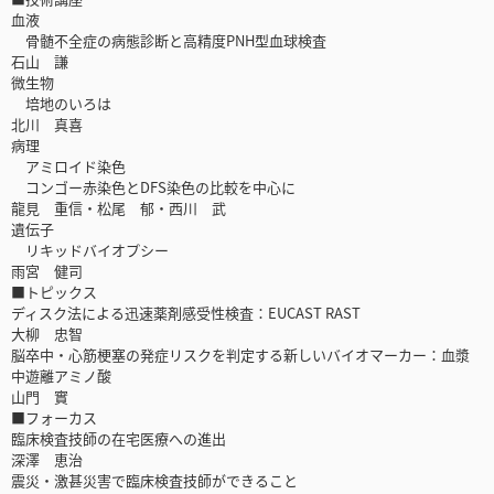
血液
骨髄不全症の病態診断と高精度PNH型血球検査
石山 謙
微生物
培地のいろは
北川 真喜
病理
アミロイド染色
コンゴー赤染色とDFS染色の比較を中心に
龍見 重信・松尾 郁・西川 武
遺伝子
リキッドバイオプシー
雨宮 健司
■トピックス
ディスク法による迅速薬剤感受性検査：EUCAST RAST
大柳 忠智
脳卒中・心筋梗塞の発症リスクを判定する新しいバイオマーカー：血漿
中遊離アミノ酸
山門 實
■フォーカス
臨床検査技師の在宅医療への進出
深澤 恵治
震災・激甚災害で臨床検査技師ができること