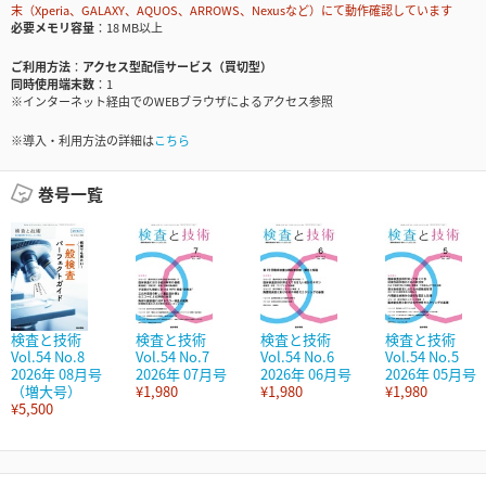
末（Xperia、GALAXY、AQUOS、ARROWS、Nexusなど）にて動作確認しています
必要メモリ容量
18 MB以上
ご利用方法
アクセス型配信サービス（買切型）
同時使用端末数
1
※インターネット経由でのWEBブラウザによるアクセス参照
※導入・利用方法の詳細は
こちら
巻号一覧
検査と技術
検査と技術
検査と技術
検査と技術
Vol.54 No.8
Vol.54 No.7
Vol.54 No.6
Vol.54 No.5
2026年 08月号
2026年 07月号
2026年 06月号
2026年 05月号
（増大号）
¥1,980
¥1,980
¥1,980
¥5,500