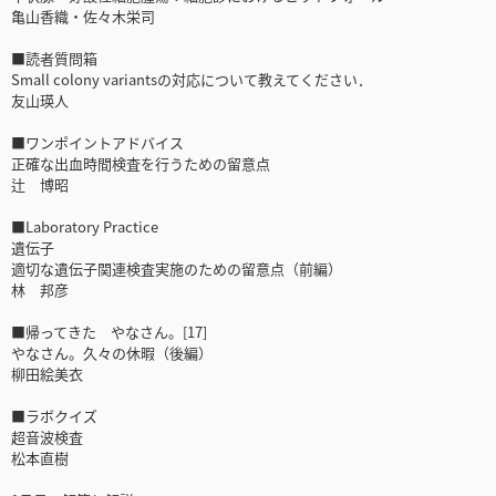
亀山香織・佐々木栄司
■読者質問箱
Small colony variantsの対応について教えてください．
友山瑛人
■ワンポイントアドバイス
正確な出血時間検査を行うための留意点
辻 博昭
■Laboratory Practice
遺伝子
適切な遺伝子関連検査実施のための留意点（前編）
林 邦彦
■帰ってきた やなさん。[17]
やなさん。久々の休暇（後編）
柳田絵美衣
■ラボクイズ
超音波検査
松本直樹