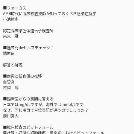
■フォーカス
AMR時代に臨床検査技師が知っておくべき感染症疫学
小池祐史
認定臨床染色体遺伝子検査師
南木 融
■過去問deセルフチェック！
糖尿病
解答と解説
■疾患と検査値の推移
血管炎
村岡 成
■臨床医からの質問に答える
日本ではmg/dLですが，海外ではmmol/Lです．
なぜ，同じ項目で単位表記が違うのでしょうか？
前川真人
■臨床検査のピットフォール
甲状腺・好酸性細胞腫瘍：細胞診におけるピットフォール