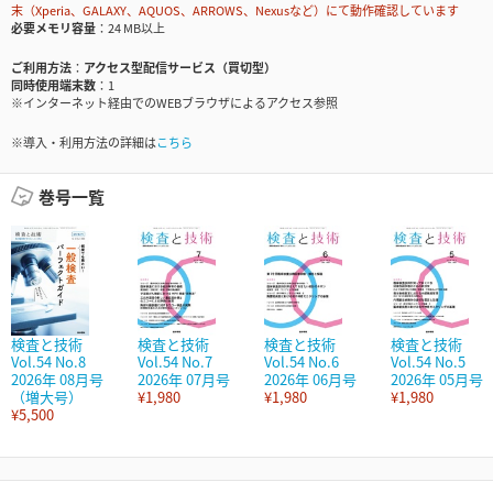
末（Xperia、GALAXY、AQUOS、ARROWS、Nexusなど）にて動作確認しています
必要メモリ容量
24 MB以上
ご利用方法
アクセス型配信サービス（買切型）
同時使用端末数
1
※インターネット経由でのWEBブラウザによるアクセス参照
※導入・利用方法の詳細は
こちら
巻号一覧
検査と技術
検査と技術
検査と技術
検査と技術
Vol.54 No.8
Vol.54 No.7
Vol.54 No.6
Vol.54 No.5
2026年 08月号
2026年 07月号
2026年 06月号
2026年 05月号
（増大号）
¥1,980
¥1,980
¥1,980
¥5,500