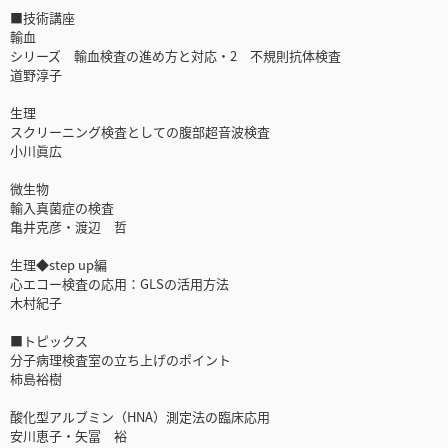
■技術講座
輸血
シリーズ 輸血検査の進め方と対応・2 不規則抗体検査
道野淳子
生理
スクリーニング検査としての腹部超音波検査
小川眞広
微生物
輸入真菌症の検査
亀井克彦・渡辺 哲
生理◆step up編
心エコー検査の応用：GLSの活用方法
木村紀子
■トピックス
分子病理検査室の立ち上げのポイント
柿島裕樹
酸化型アルブミン（HNA）測定法の臨床応用
安川恵子・矢冨 裕