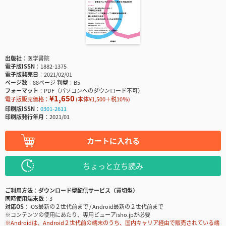
出版社
医学書院
電子版ISSN
1882-1375
電子版発売日
2021/02/01
ページ数
88ページ
判型
B5
フォーマット
PDF（パソコンへのダウンロード不可）
¥1,650
電子版販売価格：
(本体¥1,500＋税10％)
印刷版ISSN
0301-2611
印刷版発行年月
2021/01
カートに入れる
ちょっと立ち読み
ご利用方法
ダウンロード型配信サービス（買切型）
同時使用端末数
3
対応OS
iOS最新の２世代前まで / Android最新の２世代前まで
※コンテンツの使用にあたり、専用ビューアisho.jpが必要
※Androidは、Android２世代前の端末のうち、国内キャリア経由で販売されている端