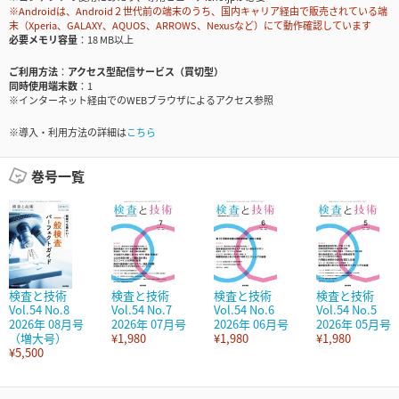
※Androidは、Android２世代前の端末のうち、国内キャリア経由で販売されている端
末（Xperia、GALAXY、AQUOS、ARROWS、Nexusなど）にて動作確認しています
必要メモリ容量
18 MB以上
ご利用方法
アクセス型配信サービス（買切型）
同時使用端末数
1
※インターネット経由でのWEBブラウザによるアクセス参照
※導入・利用方法の詳細は
こちら
巻号一覧
検査と技術
検査と技術
検査と技術
検査と技術
Vol.54 No.8
Vol.54 No.7
Vol.54 No.6
Vol.54 No.5
2026年 08月号
2026年 07月号
2026年 06月号
2026年 05月号
（増大号）
¥1,980
¥1,980
¥1,980
¥5,500