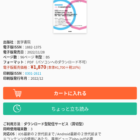
出版社
医学書院
電子版ISSN
1882-1375
電子版発売日
2022/11/28
ページ数
96ページ
判型
B5
フォーマット
PDF（パソコンへのダウンロード不可）
¥1,870
電子版販売価格：
(本体¥1,700＋税10％)
印刷版ISSN
0301-2611
印刷版発行年月
2022/12
カートに入れる
ちょっと立ち読み
ご利用方法
ダウンロード型配信サービス（買切型）
同時使用端末数
3
対応OS
iOS最新の２世代前まで / Android最新の２世代前まで
※コンテンツの使用にあたり、専用ビューアisho.jpが必要