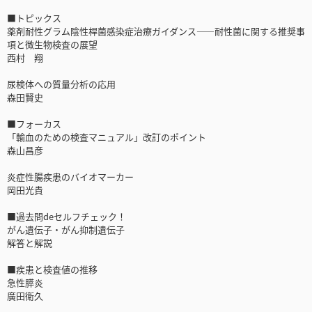
■トピックス
薬剤耐性グラム陰性桿菌感染症治療ガイダンス――耐性菌に関する推奨事
項と微生物検査の展望
西村 翔
尿検体への質量分析の応用
森田賢史
■フォーカス
「輸血のための検査マニュアル」改訂のポイント
森山昌彦
炎症性腸疾患のバイオマーカー
岡田光貴
■過去問deセルフチェック！
がん遺伝子・がん抑制遺伝子
解答と解説
■疾患と検査値の推移
急性膵炎
廣田衛久