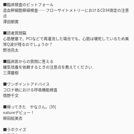
■臨床検査のピットフォール
造血幹細胞移植検査──フローサイトメトリーにおけるCD34測定の注意
点
澤田朝寛
■読者質問箱
心筋梗塞で，PCIなどで再灌流した場合でも，心筋は壊死しているため異
常Q波が残るのでしょうか？
野池亮太
■臨床医からの質問に答える
嫌気培養を依頼するときの注意点を教えてください．
三澤慶樹
■ワンポイントアドバイス
コロナ禍における呼吸機能検査
情野千文
■帰ってきた やなさん。[35]
natureデビュー！
柳田絵美衣
■ラボクイズ