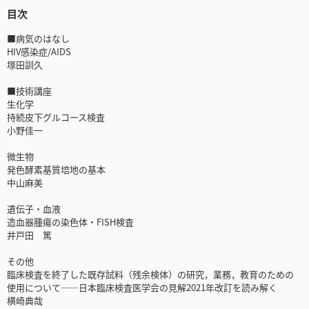
目次
■病気のはなし
HIV感染症/AIDS
塚田訓久
■技術講座
生化学
持続皮下グルコース検査
小野佳一
微生物
発色酵素基質培地の基本
中山麻美
遺伝子・血液
造血器腫瘍の染色体・FISH検査
井戸田 篤
その他
臨床検査を終了した既存試料（残余検体）の研究，業務，教育のための
使用について――日本臨床検査医学会の見解2021年改訂を読み解く
横崎典哉