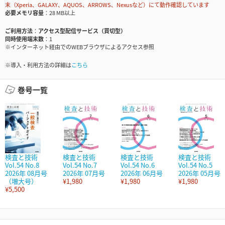
末（Xperia、GALAXY、AQUOS、ARROWS、Nexusなど）にて動作確認しています
必要メモリ容量
28 MB以上
ご利用方法
アクセス型配信サービス（買切型）
同時使用端末数
1
※インターネット経由でのWEBブラウザによるアクセス参照
※導入・利用方法の詳細は
こちら
巻号一覧
検査と技術
検査と技術
検査と技術
検査と技術
Vol.54 No.8
Vol.54 No.7
Vol.54 No.6
Vol.54 No.5
2026年 08月号
2026年 07月号
2026年 06月号
2026年 05月号
（増大号）
¥1,980
¥1,980
¥1,980
¥5,500