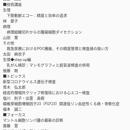
■技術講座
生理
下肢動脈エコー：精度と効率の追求
林 愛子
病理
病理組織切片からの腫瘍細胞ダイセクション
山田 寛
その他
救急医療におけるPOC機器，その精度管理と検査値の扱い方
太田 麻衣子
生理◆step up編
乳がん検診：マンモグラフィと超音波検査の併用
後藤 剛
■トピックス
新型コロナウイルス遺伝子検査
青木 弘太郎
経皮的僧帽弁クリップ修復術における心エコー検査
塩川 則子・出雲 昌樹
線維芽細胞増殖因子23（FGF23）関連低リン血症性くる病・骨軟化症
福本 誠二
■フォーカス
マントル細胞リンパ腫の最新の診断
齋藤 慧