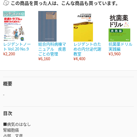
この商品を買った人は、こんな商品も買っています。
レジデントノー
総合内科病棟マ
レジデントのた
抗菌薬ドリル
ト Vol.20 No.9
ニュアル 疾患
めの内分泌代謝
実践編
¥2,200
ごとの管理
教室
¥3,960
¥6,160
¥4,400
概要
-
目次
■病気のはなし
腎細胞癌
占部 文彦