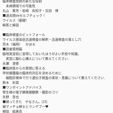
臨床検査技師の新たな役割
未病領域での可能性
丸山 篤芳・岩崎 佐知子・吉田 博
■過去問deセルフチェック！
ウイルス（基礎）
解答と解説
■臨床検査のピットフォール
ウイルス感染症迅速検査の解釈・迅速検査の落とし穴
荒木（福岡） かほる
■読者質問箱
臨地実習前に習得しておいたほうがよい手技や知識，
実習に臨む心構えについて教えてください．
永瀬 澄香
■臨床医からの質問に答える
甲状腺腫瘤の臨床的対応を決めるために
細胞診検体で行う遺伝子検査の実状・意義について教えてください．
鈴木 彩菜
■ワンポイントアドバイス
腎生検の電子顕微鏡観察・撮影のコツ
矢野 哲也
■帰ってきた やなさん。[15]
細マッチョ紳士とランデブー♥
柳田 絵美衣