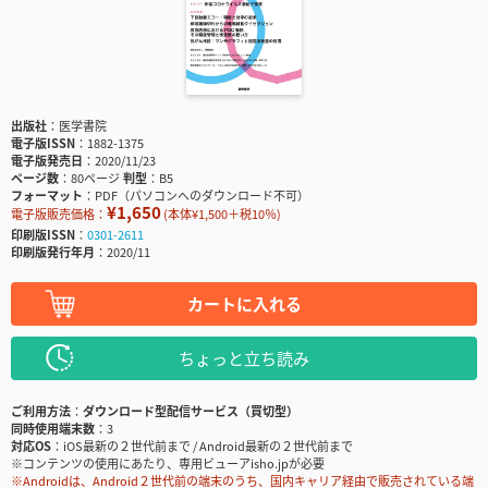
出版社
医学書院
電子版ISSN
1882-1375
電子版発売日
2020/11/23
ページ数
80ページ
判型
B5
フォーマット
PDF（パソコンへのダウンロード不可）
¥1,650
電子版販売価格：
(本体¥1,500＋税10％)
印刷版ISSN
0301-2611
印刷版発行年月
2020/11
カートに入れる
ちょっと立ち読み
ご利用方法
ダウンロード型配信サービス（買切型）
同時使用端末数
3
対応OS
iOS最新の２世代前まで / Android最新の２世代前まで
※コンテンツの使用にあたり、専用ビューアisho.jpが必要
※Androidは、Android２世代前の端末のうち、国内キャリア経由で販売されている端