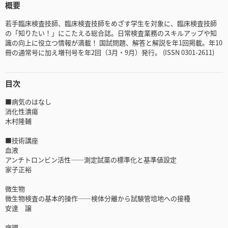
概要
若手臨床検査技師、臨床検査技師をめざす学生を対象に、臨床検査技師
の「知りたい！」にこたえる総合誌。日常検査業務のスキルアップや知
識の向上に役立つ情報が満載！ 国試問題、解答と解説を年1回掲載。年10
冊の通常号に加え増刊号を年2回（3月・9月）発行。 (ISSN 0301-2611)
目次
■病気のはなし
消化性潰瘍
木村隆輔
■技術講座
血液
アンチトロンビン活性――測定試薬の標準化と基準値設定
家子正裕
微生物
微生物検査の基本的操作――検体分離から試験管培地への接種
安達 譲
病理