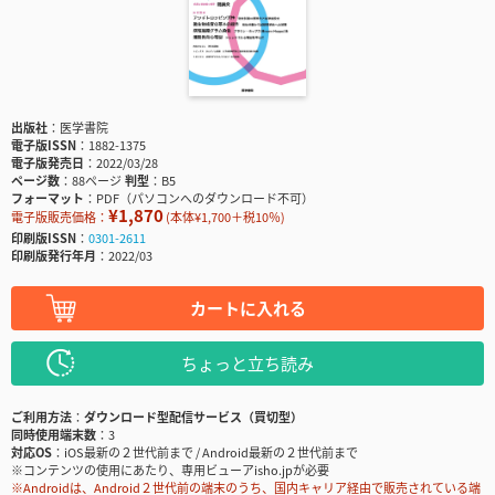
出版社
医学書院
電子版ISSN
1882-1375
電子版発売日
2022/03/28
ページ数
88ページ
判型
B5
フォーマット
PDF（パソコンへのダウンロード不可）
¥1,870
電子版販売価格：
(本体¥1,700＋税10％)
印刷版ISSN
0301-2611
印刷版発行年月
2022/03
カートに入れる
ちょっと立ち読み
ご利用方法
ダウンロード型配信サービス（買切型）
同時使用端末数
3
対応OS
iOS最新の２世代前まで / Android最新の２世代前まで
※コンテンツの使用にあたり、専用ビューアisho.jpが必要
※Androidは、Android２世代前の端末のうち、国内キャリア経由で販売されている端