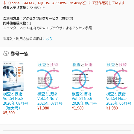
末（Xperia、GALAXY、AQUOS、ARROWS、Nexusなど）にて動作確認しています
必要メモリ容量
22 MB以上
ご利用方法
アクセス型配信サービス（買切型）
同時使用端末数
1
※インターネット経由でのWEBブラウザによるアクセス参照
※導入・利用方法の詳細は
こちら
巻号一覧
検査と技術
検査と技術
検査と技術
検査と技術
Vol.54 No.8
Vol.54 No.7
Vol.54 No.6
Vol.54 No.5
2026年 08月号
2026年 07月号
2026年 06月号
2026年 05月号
（増大号）
¥1,980
¥1,980
¥1,980
¥5,500