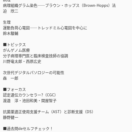
病理組織グラム染色――ブラウン・ホップス（Brown-Hopps）法
迫 欣二
生理
運動負荷心電図――トレッドミル心電図を中心に
鈴木駿輔
■トピックス
がんゲノム医療
分子病理専門医と臨床検査技師の協調
川野竜太郎・西原広史
次世代デジタルパソロジーの可能性
森 一郎
■フォーカス
認定遺伝カウンセラー?（CGC）
渡邉 淳・池田和美・関屋智子
抗菌薬適正使用支援チーム（AST）と診断支援（DS）
静野健一
■過去問deセルフチェック！