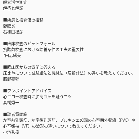
酵素活性測定
解答と解説
■疾患と検査値の推移
髄膜炎
石和田稔彦
■臨床検査のピットフォール
抗酸菌検査における培養条件の工夫の重要性
?田志緒美
■臨床医からの質問に答える
尿比重について試験紙法と機械法（屈折計法）の違いを教えてください．
服部亮輔
■ワンポイントアドバイス
心エコー検査時に肺高血圧を疑うコツ
髙橋秀一
■読者質問箱
左室前乳頭筋，左室後乳頭筋，プルキンエ起源の心室期外収縮（PVC）や
心室頻拍（VT）の波形の違いについて教えてください．
小池秀樹