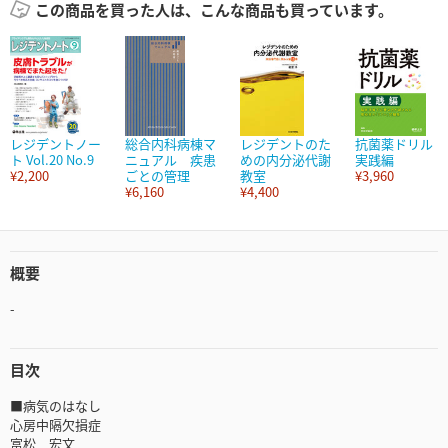
この商品を買った人は、こんな商品も買っています。
レジデントノー
総合内科病棟マ
レジデントのた
抗菌薬ドリル
ト Vol.20 No.9
ニュアル 疾患
めの内分泌代謝
実践編
¥2,200
ごとの管理
教室
¥3,960
¥6,160
¥4,400
概要
-
目次
■病気のはなし
心房中隔欠損症
富松 宏文