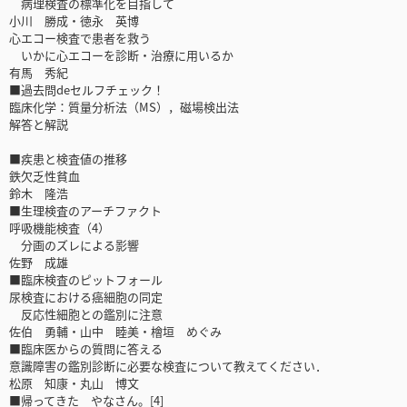
病理検査の標準化を目指して
小川 勝成・徳永 英博
心エコー検査で患者を救う
いかに心エコーを診断・治療に用いるか
有馬 秀紀
■過去問deセルフチェック！
臨床化学：質量分析法（MS），磁場検出法
解答と解説
■疾患と検査値の推移
鉄欠乏性貧血
鈴木 隆浩
■生理検査のアーチファクト
呼吸機能検査（4）
分画のズレによる影響
佐野 成雄
■臨床検査のピットフォール
尿検査における癌細胞の同定
反応性細胞との鑑別に注意
佐伯 勇輔・山中 睦美・檜垣 めぐみ
■臨床医からの質問に答える
意識障害の鑑別診断に必要な検査について教えてください．
松原 知康・丸山 博文
■帰ってきた やなさん。[4]