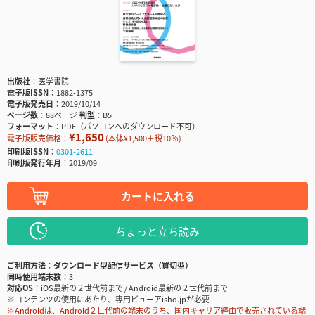
出版社
医学書院
電子版ISSN
1882-1375
電子版発売日
2019/10/14
ページ数
88ページ
判型
B5
フォーマット
PDF（パソコンへのダウンロード不可）
¥1,650
電子版販売価格：
(本体¥1,500＋税10％)
印刷版ISSN
0301-2611
印刷版発行年月
2019/09
カートに入れる
ちょっと立ち読み
ご利用方法
ダウンロード型配信サービス（買切型）
同時使用端末数
3
対応OS
iOS最新の２世代前まで / Android最新の２世代前まで
※コンテンツの使用にあたり、専用ビューアisho.jpが必要
※Androidは、Android２世代前の端末のうち、国内キャリア経由で販売されている端