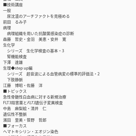
■技術講座
一般
尿沈渣のアーチファクトを見極める
前田 るみ子
病理
病理組織を用いた抗酸菌感染症の診断
森藤 哲史・金羽 美恵・安井 寛
生化学
シリーズ 生化学検査の基本・3
腎機能検査
下澤 達雄
生理◆step up編
シリーズ 超音波による血管病変の標準的評価法・2
下肢静脈
江藤 博昭・佐藤 洋
■トピックス
急性骨髄性白血病に対する新規治療
FLT3阻害薬と
FLT3
遺伝子変異検査
中島 麻梨絵・清井 仁
遺伝性不整脈
濱田 里美・笹野 哲郎
■フォーカス
ヘマトキシリン・エオジン染色