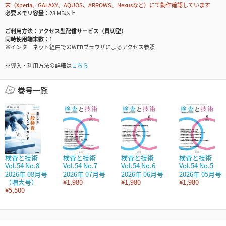
末（Xperia、GALAXY、AQUOS、ARROWS、Nexusなど）にて動作確認しています
必要メモリ容量
28 MB以上
ご利用方法
アクセス型配信サービス（買切型）
同時使用端末数
1
※インターネット経由でのWEBブラウザによるアクセス参照
※導入・利用方法の詳細は
こちら
巻号一覧
検査と技術
検査と技術
検査と技術
検査と技術
Vol.54 No.8
Vol.54 No.7
Vol.54 No.6
Vol.54 No.5
2026年 08月号
2026年 07月号
2026年 06月号
2026年 05月号
（増大号）
¥1,980
¥1,980
¥1,980
¥5,500