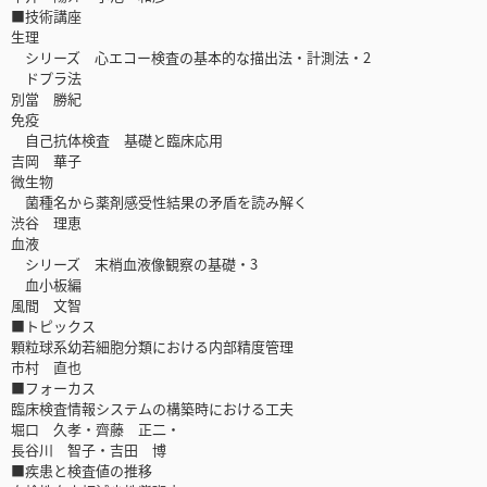
■技術講座
生理
シリーズ 心エコー検査の基本的な描出法・計測法・2
ドプラ法
別當 勝紀
免疫
自己抗体検査 基礎と臨床応用
吉岡 華子
微生物
菌種名から薬剤感受性結果の矛盾を読み解く
渋谷 理恵
血液
シリーズ 末梢血液像観察の基礎・3
血小板編
風間 文智
■トピックス
顆粒球系幼若細胞分類における内部精度管理
市村 直也
■フォーカス
臨床検査情報システムの構築時における工夫
堀口 久孝・齊藤 正二・
長谷川 智子・吉田 博
■疾患と検査値の推移