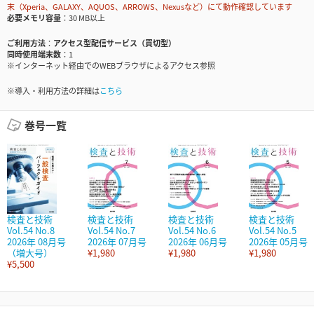
末（Xperia、GALAXY、AQUOS、ARROWS、Nexusなど）にて動作確認しています
必要メモリ容量
30 MB以上
ご利用方法
アクセス型配信サービス（買切型）
同時使用端末数
1
※インターネット経由でのWEBブラウザによるアクセス参照
※導入・利用方法の詳細は
こちら
巻号一覧
検査と技術
検査と技術
検査と技術
検査と技術
Vol.54 No.8
Vol.54 No.7
Vol.54 No.6
Vol.54 No.5
2026年 08月号
2026年 07月号
2026年 06月号
2026年 05月号
（増大号）
¥1,980
¥1,980
¥1,980
¥5,500