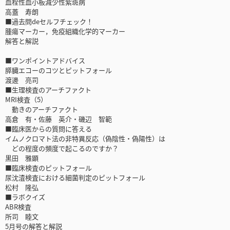
血栓性血小板減少性紫斑病
高蓋 寿朗
■過去問deセルフチェック！
腫瘍マーカー，免疫組織化学的マーカー
解答と解説
■ワンポイントアドバイス
膵臓エコーのコツとピットフォール
渡邊 亮司
■生理検査のアーチファクト
MRI検査（5）
動きのアーチファクト
高倉 有・佐藤 英介・磯辺 智範
■臨床医からの質問に答える
イムノクロマト法の非特異反応（偽陰性・偽陽性）は
どの程度の頻度で起こるのですか？
黒田 雅顕
■臨床検査のピットフォール
尿沈渣検査における細菌判定のピットフォール
松村 隆弘
■ラボクイズ
ABR検査
所司 睦文
5月号の解答と解説