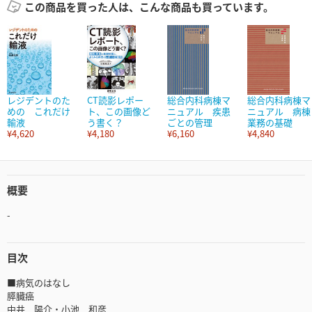
この商品を買った人は、こんな商品も買っています。
レジデントのた
CT読影レポー
総合内科病棟マ
総合内科病棟マ
めの これだけ
ト、この画像ど
ニュアル 疾患
ニュアル 病棟
輸液
う書く？
ごとの管理
業務の基礎
¥4,620
¥4,180
¥6,160
¥4,840
概要
-
目次
■病気のはなし
膵臓癌
中井 陽介・小池 和彦