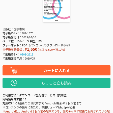
出版社
医学書院
電子版ISSN
1882-1375
電子版発売日
2019/05/20
ページ数
120ページ
判型
B5
フォーマット
PDF（パソコンへのダウンロード不可）
¥1,650
電子版販売価格：
(本体¥1,500＋税10％)
印刷版ISSN
0301-2611
印刷版発行年月
2019/05
カートに入れる
ちょっと立ち読み
ご利用方法
ダウンロード型配信サービス（買切型）
同時使用端末数
3
対応OS
iOS最新の２世代前まで / Android最新の２世代前まで
※コンテンツの使用にあたり、専用ビューアisho.jpが必要
※Androidは、Android２世代前の端末のうち、国内キャリア経由で販売されている端