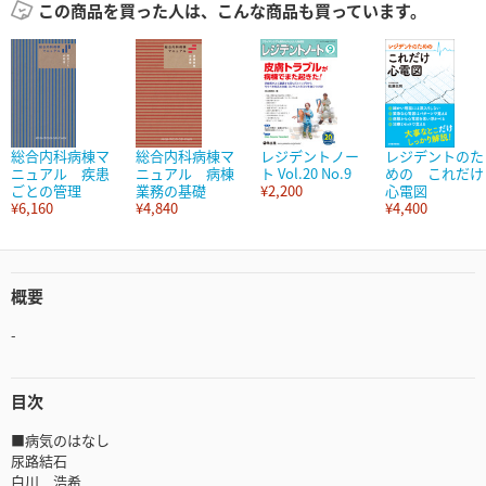
この商品を買った人は、こんな商品も買っています。
総合内科病棟マ
総合内科病棟マ
レジデントノー
レジデントのた
ニュアル 疾患
ニュアル 病棟
ト Vol.20 No.9
めの これだけ
ごとの管理
業務の基礎
¥2,200
心電図
¥6,160
¥4,840
¥4,400
概要
-
目次
■病気のはなし
尿路結石
白川 浩希