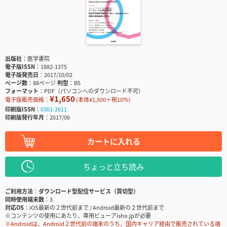
出版社
医学書院
電子版ISSN
1882-1375
電子版発売日
2017/10/02
ページ数
88ページ
判型
B5
フォーマット
PDF（パソコンへのダウンロード不可）
¥1,650
電子版販売価格：
(本体¥1,500＋税10％)
印刷版ISSN
0301-2611
印刷版発行年月
2017/06
カートに入れる
ちょっと立ち読み
ご利用方法
ダウンロード型配信サービス（買切型）
同時使用端末数
3
対応OS
iOS最新の２世代前まで / Android最新の２世代前まで
※コンテンツの使用にあたり、専用ビューアisho.jpが必要
※Androidは、Android２世代前の端末のうち、国内キャリア経由で販売されている端