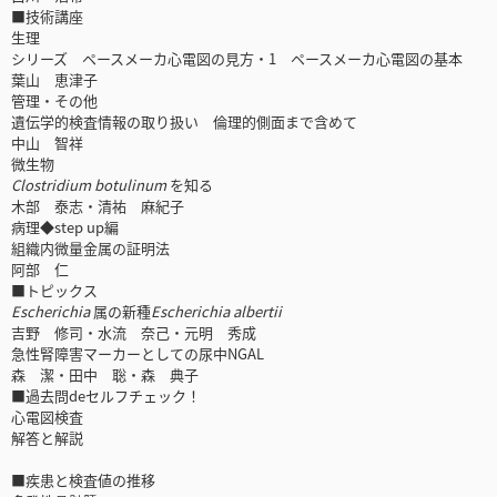
■技術講座
生理
シリーズ ペースメーカ心電図の見方・1 ペースメーカ心電図の基本
葉山 恵津子
管理・その他
遺伝学的検査情報の取り扱い 倫理的側面まで含めて
中山 智祥
微生物
Clostridium botulinum
を知る
木部 泰志・清祐 麻紀子
病理◆step up編
組織内微量金属の証明法
阿部 仁
■トピックス
Escherichia
属の新種
Escherichia albertii
吉野 修司・水流 奈己・元明 秀成
急性腎障害マーカーとしての尿中NGAL
森 潔・田中 聡・森 典子
■過去問deセルフチェック！
心電図検査
解答と解説
■疾患と検査値の推移