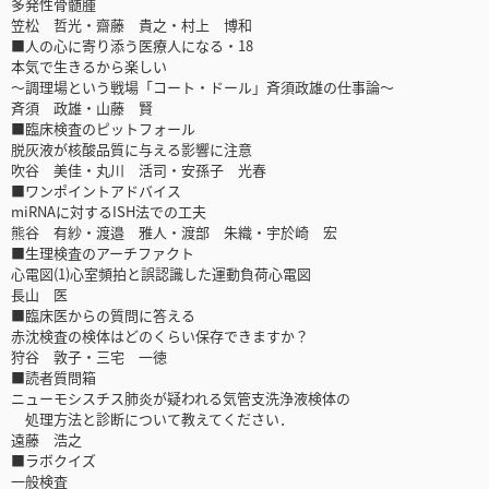
多発性骨髄腫
笠松 哲光・齋藤 貴之・村上 博和
■人の心に寄り添う医療人になる・18
本気で生きるから楽しい
～調理場という戦場「コート・ドール」斉須政雄の仕事論～
斉須 政雄・山藤 賢
■臨床検査のピットフォール
脱灰液が核酸品質に与える影響に注意
吹谷 美佳・丸川 活司・安孫子 光春
■ワンポイントアドバイス
miRNAに対するISH法での工夫
熊谷 有紗・渡邉 雅人・渡部 朱織・宇於崎 宏
■生理検査のアーチファクト
心電図(1)心室頻拍と誤認識した運動負荷心電図
長山 医
■臨床医からの質問に答える
赤沈検査の検体はどのくらい保存できますか？
狩谷 敦子・三宅 一徳
■読者質問箱
ニューモシスチス肺炎が疑われる気管支洗浄液検体の
処理方法と診断について教えてください．
遠藤 浩之
■ラボクイズ
一般検査