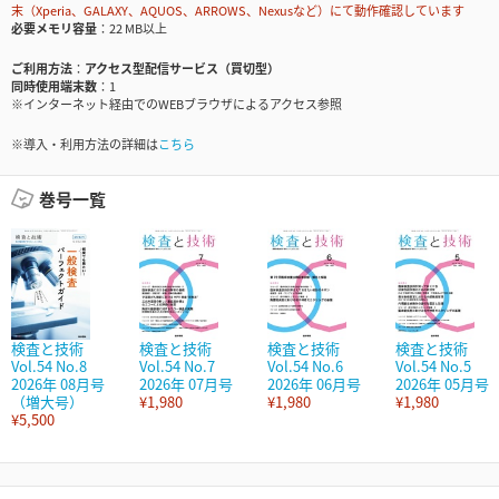
末（Xperia、GALAXY、AQUOS、ARROWS、Nexusなど）にて動作確認しています
必要メモリ容量
22 MB以上
ご利用方法
アクセス型配信サービス（買切型）
同時使用端末数
1
※インターネット経由でのWEBブラウザによるアクセス参照
※導入・利用方法の詳細は
こちら
巻号一覧
検査と技術
検査と技術
検査と技術
検査と技術
Vol.54 No.8
Vol.54 No.7
Vol.54 No.6
Vol.54 No.5
2026年 08月号
2026年 07月号
2026年 06月号
2026年 05月号
（増大号）
¥1,980
¥1,980
¥1,980
¥5,500