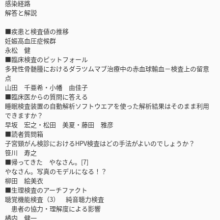
感染経路
解答と解説
■疾患と検査値の推移
妊娠高血圧症候群
永松 健
■臨床検査のピットフォール
多発性骨髄腫におけるダラツムマブ治療中の赤血球輸血－検査上の留意
点
山田 千亜希・小幡 由佳子
■臨床医からの質問に答える
睡眠検査装置の自動解析ソフトウエアを使った解析結果はそのまま利用
できますか？
早坂 宏之・松田 美夏・藤田 雅彦
■読者質問箱
子宮頸がん検診におけるHPV検査はどの手法がよいのでしょうか？
笹川 寿之
■帰ってきた やなさん。[7]
やなさん。写真のモデルになる！？
柳田 絵美衣
■生理検査のアーチファクト
聴覚機能検査（3） 純音聴力検査
患者の協力・理解度による影響
橘内 健一