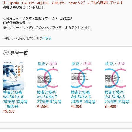
末（Xperia、GALAXY、AQUOS、ARROWS、Nexusなど）にて動作確認しています
必要メモリ容量
24 MB以上
ご利用方法
アクセス型配信サービス（買切型）
同時使用端末数
1
※インターネット経由でのWEBブラウザによるアクセス参照
※導入・利用方法の詳細は
こちら
巻号一覧
検査と技術
検査と技術
検査と技術
検査と技術
Vol.54 No.8
Vol.54 No.7
Vol.54 No.6
Vol.54 No.5
2026年 08月号
2026年 07月号
2026年 06月号
2026年 05月号
（増大号）
¥1,980
¥1,980
¥1,980
¥5,500