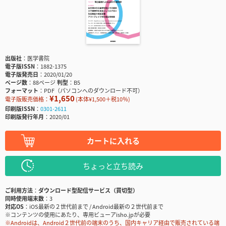
出版社
医学書院
電子版ISSN
1882-1375
電子版発売日
2020/01/20
ページ数
88ページ
判型
B5
フォーマット
PDF（パソコンへのダウンロード不可）
¥1,650
電子版販売価格：
(本体¥1,500＋税10％)
印刷版ISSN
0301-2611
印刷版発行年月
2020/01
カートに入れる
ちょっと立ち読み
ご利用方法
ダウンロード型配信サービス（買切型）
同時使用端末数
3
対応OS
iOS最新の２世代前まで / Android最新の２世代前まで
※コンテンツの使用にあたり、専用ビューアisho.jpが必要
※Androidは、Android２世代前の端末のうち、国内キャリア経由で販売されている端