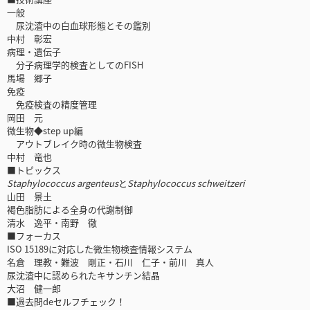
一般
尿沈渣中の白血球形態とその鑑別
中村 彰宏
病理・遺伝子
分子病理学的検査としてのFISH
馬場 郷子
免疫
免疫検査の精度管理
岡田 元
微生物◆step up編
アウトブレイク時の微生物検査
中村 竜也
■トピックス
Staphylococcus argenteus
と
Staphylococcus schweitzeri
山田 景土
褐色脂肪による全身の代謝制御
清水 逸平・南野 徹
■フォーカス
ISO 15189に対応した微生物検査情報システム
名倉 理教・難波 剛正・石川 仁子・前川 真人
尿沈渣中に認められたキサンチン結晶
大沼 健一郎
■過去問deセルフチェック！