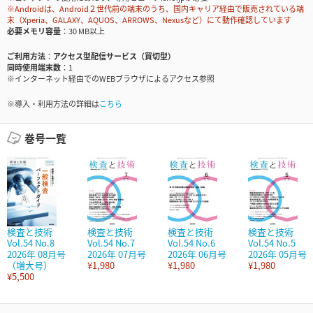
※Androidは、Android２世代前の端末のうち、国内キャリア経由で販売されている端
末（Xperia、GALAXY、AQUOS、ARROWS、Nexusなど）にて動作確認しています
必要メモリ容量
30 MB以上
ご利用方法
アクセス型配信サービス（買切型）
同時使用端末数
1
※インターネット経由でのWEBブラウザによるアクセス参照
※導入・利用方法の詳細は
こちら
巻号一覧
検査と技術
検査と技術
検査と技術
検査と技術
Vol.54 No.8
Vol.54 No.7
Vol.54 No.6
Vol.54 No.5
2026年 08月号
2026年 07月号
2026年 06月号
2026年 05月号
（増大号）
¥1,980
¥1,980
¥1,980
¥5,500