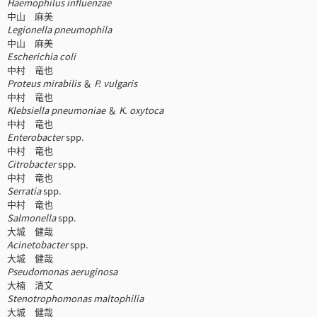
Haemophilus influenzae
中山 麻美
Legionella pneumophila
中山 麻美
Escherichia coli
中村 竜也
Proteus mirabilis
＆
P. vulgaris
中村 竜也
Klebsiella pneumoniae
＆
K. oxytoca
中村 竜也
Enterobacter
spp.
中村 竜也
Citrobacter
spp.
中村 竜也
Serratia
spp.
中村 竜也
Salmonella
spp.
大城 健哉
Acinetobacter
spp.
大城 健哉
Pseudomonas aeruginosa
大楠 清文
Stenotrophomonas maltophilia
大城 健哉