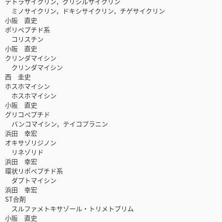
テトラサイクリン，グリシルサイクリン
ミノサイクリン，ドキシサイクリン，チゲサイクリン
小阪 直史
ポリペプチド系
コリスチン
小阪 直史
クリンダマイシン
クリンダマイシン
西 圭史
ホスホマイシン
ホスホマイシン
小阪 直史
グリコペプチド
バンコマイシン，テイコプラニン
浜田 幸宏
オキサゾリジノン
リネゾリド
浜田 幸宏
環状リポペプチド系
ダプトマイシン
浜田 幸宏
ST合剤
スルファメトキサゾール・トリメトプリム
小阪 直史