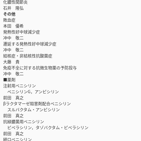
化膿性関節炎
石井 隆弘
その他
敗血症
本田 優希
発熱性好中球減少症
冲中 敬二
遷延する発熱性好中球減少症
冲中 敬二
結核症・非結核性抗酸菌症
大藤 貴
免疫不全に対する抗微生物薬の予防投与
冲中 敬二
■薬剤
注射用ペニシリン
ペニシリンG，アンピシリン
前田 真之
βラクタマーゼ阻害剤配合ペニシリン
スルバクタム・アンピシリン
前田 真之
抗緑膿菌用ペニシリン
ピペラシリン，タゾバクタム・ピペラシリン
前田 真之
経口ペニシリン