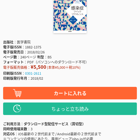
出版社
医学書院
電子版ISSN
1882-1375
電子版発売日
2018/02/26
ページ数
240ページ
判型
B5
フォーマット
PDF（パソコンへのダウンロード不可）
¥5,500
電子版販売価格：
(本体¥5,000＋税10％)
印刷版ISSN
0301-2611
印刷版発行年月
2018/02
カートに入れる
ちょっと立ち読み
ご利用方法
ダウンロード型配信サービス（買切型）
同時使用端末数
3
対応OS
iOS最新の２世代前まで / Android最新の２世代前まで
※コンテンツの使用にあたり、専用ビューアisho.jpが必要