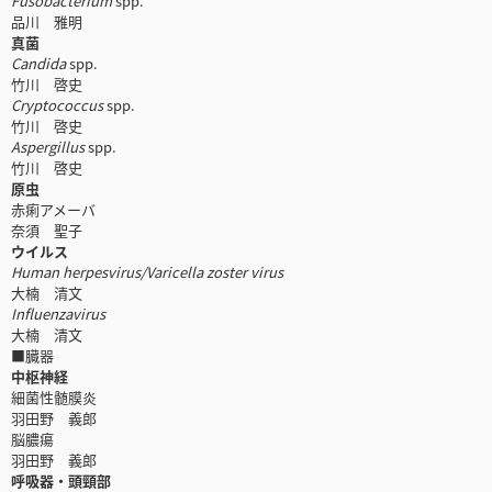
Fusobacterium
spp.
品川 雅明
真菌
Candida
spp.
竹川 啓史
Cryptococcus
spp.
竹川 啓史
Aspergillus
spp.
竹川 啓史
原虫
赤痢アメーバ
奈須 聖子
ウイルス
Human herpesvirus/Varicella zoster virus
大楠 清文
Influenzavirus
大楠 清文
■臓器
中枢神経
細菌性髄膜炎
羽田野 義郎
脳膿瘍
羽田野 義郎
呼吸器・頭頸部