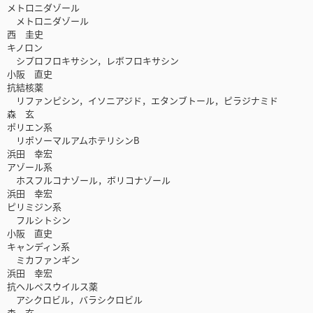
メトロニダゾール
メトロニダゾール
西 圭史
キノロン
シプロフロキサシン，レボフロキサシン
小阪 直史
抗結核薬
リファンピシン，イソニアジド，エタンブトール，ピラジナミド
森 玄
ポリエン系
リポソーマルアムホテリシンB
浜田 幸宏
アゾール系
ホスフルコナゾール，ボリコナゾール
浜田 幸宏
ピリミジン系
フルシトシン
小阪 直史
キャンディン系
ミカファンギン
浜田 幸宏
抗ヘルペスウイルス薬
アシクロビル，バラシクロビル
森 玄