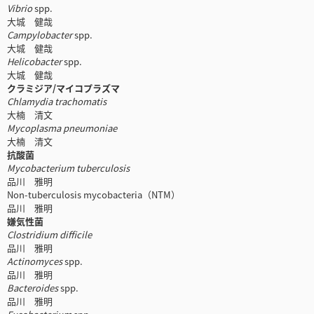
Vibrio
spp.
大城 健哉
Campylobacter
spp.
大城 健哉
Helicobacter
spp.
大城 健哉
クラミジア/マイコプラズマ
Chlamydia trachomatis
大楠 清文
Mycoplasma pneumoniae
大楠 清文
抗酸菌
Mycobacterium tuberculosis
品川 雅明
Non-tuberculosis mycobacteria（NTM）
品川 雅明
嫌気性菌
Clostridium difficile
品川 雅明
Actinomyces
spp.
品川 雅明
Bacteroides
spp.
品川 雅明