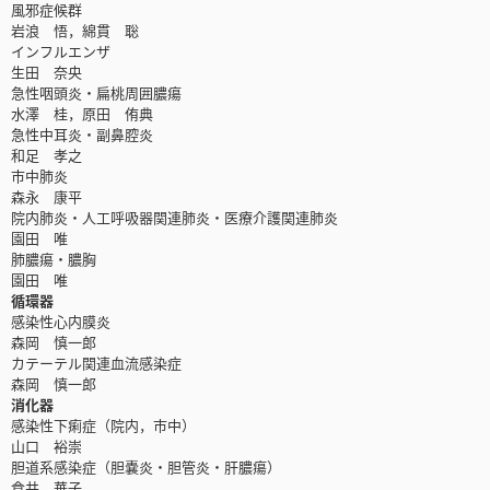
風邪症候群
岩浪 悟，綿貫 聡
インフルエンザ
生田 奈央
急性咽頭炎・扁桃周囲膿瘍
水澤 桂，原田 侑典
急性中耳炎・副鼻腔炎
和足 孝之
市中肺炎
森永 康平
院内肺炎・人工呼吸器関連肺炎・医療介護関連肺炎
園田 唯
肺膿瘍・膿胸
園田 唯
循環器
感染性心内膜炎
森岡 慎一郎
カテーテル関連血流感染症
森岡 慎一郎
消化器
感染性下痢症（院内，市中）
山口 裕崇
胆道系感染症（胆嚢炎・胆管炎・肝膿瘍）
倉井 華子