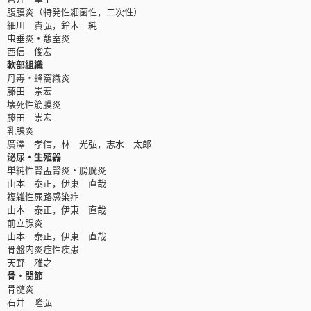
腹膜炎（特発性細菌性，二次性）
細川 貴弘，鈴木 純
虫垂炎・憩室炎
西信 俊宏
軟部組織
丹毒・蜂窩織炎
藤田 崇宏
壊死性筋膜炎
藤田 崇宏
乳腺炎
廣澤 孝信，林 光弘，志水 太郎
泌尿・生殖器
単純性腎盂腎炎・膀胱炎
山本 泰正，伊東 直哉
複雑性尿路感染症
山本 泰正，伊東 直哉
前立腺炎
山本 泰正，伊東 直哉
骨盤内炎症性疾患
天野 雅之
骨・関節
骨髄炎
石井 隆弘