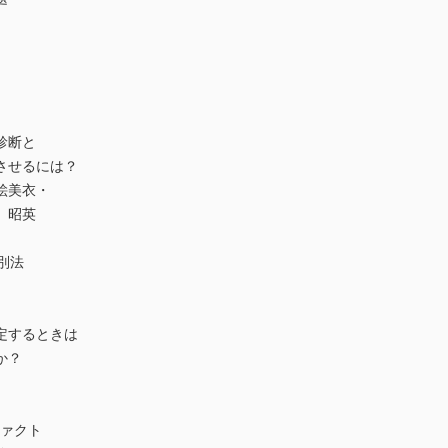
診断と
させるには？
絵美衣・
 昭英
別法
定するときは
か？
ファクト