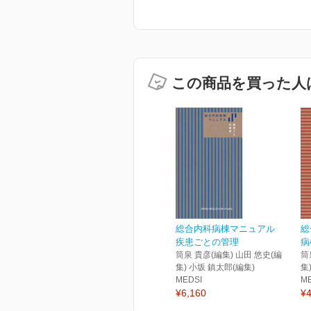
この商品を買った人
総合内科病棟マニュアル
総
疾患ごとの管理
病
筒泉 貴彦(編集) 山田 悠史(編
筒
集) 小坂 鎮太郎(編集)
集
MEDSI
M
¥6,160
¥4