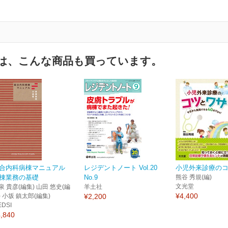
は、こんな商品も買っています。
合内科病棟マニュアル
レジデントノート Vol.20
小児外来診療の
棟業務の基礎
No.9
熊谷 秀規(編)
文光堂
泉 貴彦(編集) 山田 悠史(編
羊土社
¥4,400
) 小坂 鎮太郎(編集)
¥2,200
EDSI
,840