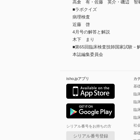
高倉 有・佐藤 英介・磯辺 智
■ラボクイズ
病理検査
近藤 啓
4月号の解答と解説
木下 まり
■第65回臨床検査技師国家試験－
本誌編集委員会
isho.jpアプリ
カ
基
臨
臨
臨
臨
社
シリアル番号をお持ちの方
基
シリアル番号登録