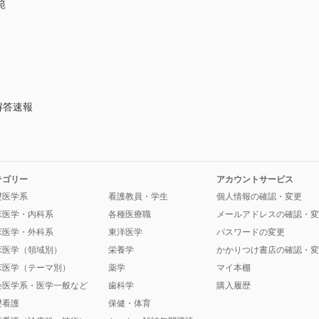
範
解答速報
テゴリー
アカウントサービス
礎医学系
看護教員・学生
個人情報の確認・変更
床医学・内科系
各種医療職
メールアドレスの確認・変
床医学・外科系
東洋医学
パスワードの変更
床医学（領域別）
栄養学
かかりつけ書店の確認・変
床医学（テーマ別）
薬学
マイ本棚
会医学系・医学一般など
歯科学
購入履歴
礎看護
保健・体育