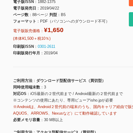
電子版ISSN
1882-1375
電子版発売日
2019/04/22
ページ数
88ページ
判型
B5
フォーマット
PDF（パソコンへのダウンロード不可）
¥1,650
電子版販売価格：
(本体¥1,500＋税10％)
印刷版ISSN
0301-2611
印刷版発行年月
2019/04
ご利用方法
ダウンロード型配信サービス（買切型）
同時使用端末数
3
対応OS
iOS最新の２世代前まで / Android最新の２世代前まで
※コンテンツの使用にあたり、専用ビューアisho.jpが必要
※Androidは、Android２世代前の端末のうち、国内キャリア経由で販
AQUOS、ARROWS、Nexusなど）にて動作確認しています
必要メモリ容量
30 MB以上
ご利用方法
アクセス型配信サービス（買切型）