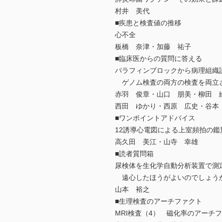
村井 美代
■疾患と検査値の推移
心不全
板橋 奈津・加藤 祐子
■臨床医からの質問に答える
パラフィンブロックから病理組織
ゲノム検査の両方の検査を両立
赤羽 俊章・山口 朋美・柳田 
西田 ゆかり・西原 広史・谷本
■ワンポイントアドバイス
12誘導心電図による上室頻拍の鑑
高久田 美江・山寺 幸雄
■読者質問箱
尿検体を生化学自動分析装置で測
遠心したほうがよいのでしょう
山本 裕之
■生理検査のアーチファクト
MRI検査（4） 磁化率のアーチ