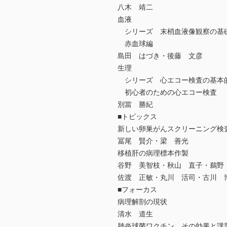
八木 靖二
血液
シリーズ 末梢血液像観察の基
赤血球編
島田 はづき・後藤 文彦
生理
シリーズ 心エコー検査の基本的
初心者のための心エコー検査
別當 勝紀
■トピックス
新しい卵巣がんスクリーニング検査
冨尾 賢介・梁 善光
移植肝の病理標本作製
谷野 美智枝・秋山 直子・鵜野
佐渡 正敏・丸川 活司・古川 
■フォーカス
病理解剖の現状
清水 道生
肺炎球菌ワクチン その効果と課