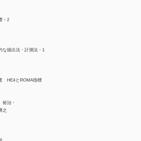
礎・2
な描出法・計測法・1
 HE4とROMA指標
 裕治・
博之
題