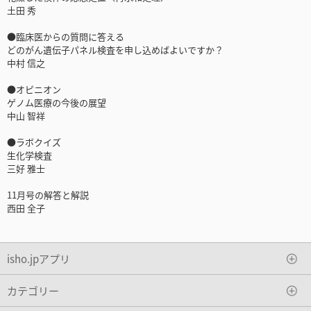
土田 秀
●臨床医からの質問に答える
どのがん遺伝子パネル検査を申し込めばよいですか？
中村 信之
●オピニオン
ゲノム医療の今後の展望
中山 智祥
●ラボクイズ
生化学検査
三好 雅士
11月号の解答と解説
西田 全子
isho.jpアプリ
カテゴリー