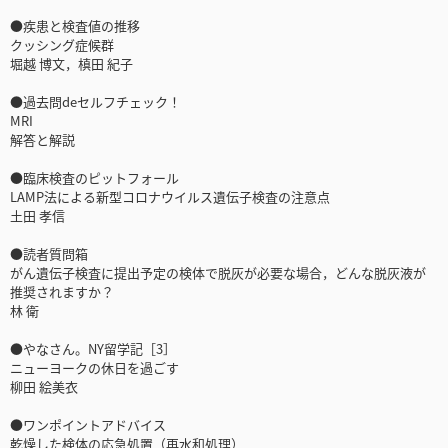
●疾患と検査値の推移
クッシング症候群
堀越 博文，槙田 紀子
●過去問deセルフチェック！
MRI
解答と解説
●臨床検査のピットフォール
LAMP法による新型コロナウイルス遺伝子検査の注意点
土田 孝信
●読者質問箱
がん遺伝子検査に提出予定の検体で脱灰が必要な場合，どんな脱灰液が
推奨されますか？
林 衛
●やなさん。NY留学記［3］
ニューヨークの休日を過ごす
柳田 絵美衣
●ワンポイントアドバイス
乾燥した検体の応急処置（再水和処理）