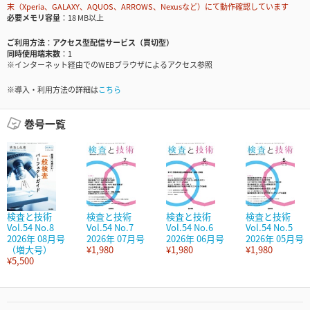
末（Xperia、GALAXY、AQUOS、ARROWS、Nexusなど）にて動作確認しています
必要メモリ容量
18 MB以上
ご利用方法
アクセス型配信サービス（買切型）
同時使用端末数
1
※インターネット経由でのWEBブラウザによるアクセス参照
※導入・利用方法の詳細は
こちら
巻号一覧
検査と技術
検査と技術
検査と技術
検査と技術
Vol.54 No.8
Vol.54 No.7
Vol.54 No.6
Vol.54 No.5
2026年 08月号
2026年 07月号
2026年 06月号
2026年 05月号
（増大号）
¥1,980
¥1,980
¥1,980
¥5,500