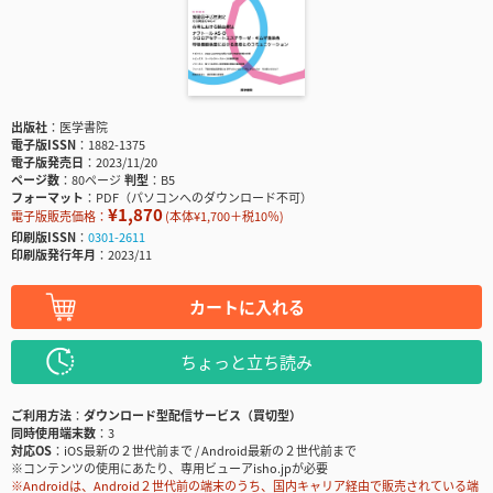
出版社
医学書院
電子版ISSN
1882-1375
電子版発売日
2023/11/20
ページ数
80ページ
判型
B5
フォーマット
PDF（パソコンへのダウンロード不可）
¥1,870
電子版販売価格：
(本体¥1,700＋税10％)
印刷版ISSN
0301-2611
印刷版発行年月
2023/11
カートに入れる
ちょっと立ち読み
ご利用方法
ダウンロード型配信サービス（買切型）
同時使用端末数
3
対応OS
iOS最新の２世代前まで / Android最新の２世代前まで
※コンテンツの使用にあたり、専用ビューアisho.jpが必要
※Androidは、Android２世代前の端末のうち、国内キャリア経由で販売されている端