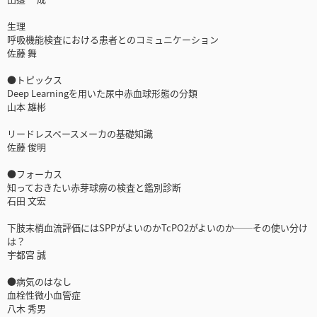
生理
呼吸機能検査における患者とのコミュニケーション
佐藤 舞
●トピックス
Deep Learningを用いた尿中赤血球形態の分類
山本 雄彬
リードレスペースメーカの基礎知識
佐藤 俊明
●フォーカス
知っておきたい赤芽球癆の検査と鑑別診断
石田 文宏
下肢末梢血流評価にはSPPがよいのかTcPO2がよいのか──その使い分け
は？
宇都宮 誠
●病気のはなし
血栓性微小血管症
八木 秀男