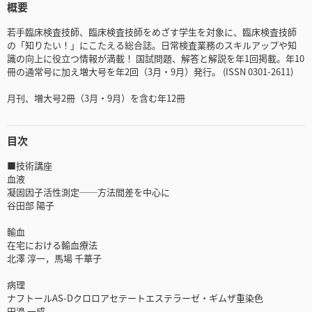
概要
若手臨床検査技師、臨床検査技師をめざす学生を対象に、臨床検査技師
の「知りたい！」にこたえる総合誌。日常検査業務のスキルアップや知
識の向上に役立つ情報が満載！ 国試問題、解答と解説を年1回掲載。年10
冊の通常号に加え増大号を年2回（3月・9月）発行。 (ISSN 0301-2611)
月刊、増大号2冊（3月・9月）を含む年12冊
目次
■技術講座
血液
凝固因子活性測定──方法間差を中心に
谷田部 陽子
輸血
在宅における輸血療法
北澤 淳一，馬場 千華子
病理
ナフトールAS-Dクロロアセテートエステラーゼ・ギムザ重染色
田邉 一成