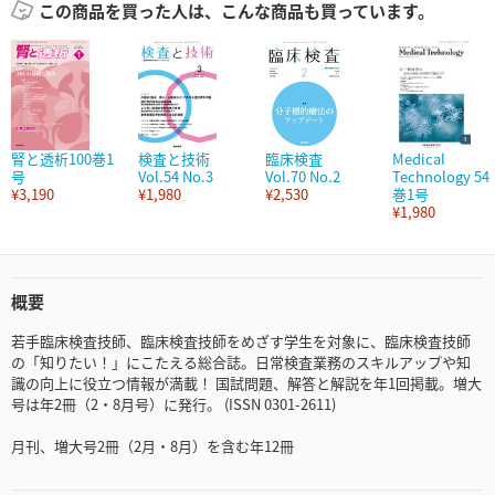
この商品を買った人は、こんな商品も買っています。
腎と透析100巻1
検査と技術
臨床検査
Medical
号
Vol.54 No.3
Vol.70 No.2
Technology 54
¥3,190
¥1,980
¥2,530
巻1号
¥1,980
概要
若手臨床検査技師、臨床検査技師をめざす学生を対象に、臨床検査技師
の「知りたい！」にこたえる総合誌。日常検査業務のスキルアップや知
識の向上に役立つ情報が満載！ 国試問題、解答と解説を年1回掲載。増大
号は年2冊（2・8月号）に発行。 (ISSN 0301-2611)
月刊、増大号2冊（2月・8月）を含む年12冊