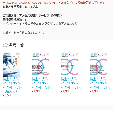
末（Xperia、GALAXY、AQUOS、ARROWS、Nexusなど）にて動作確認しています
必要メモリ容量
18 MB以上
ご利用方法
アクセス型配信サービス（買切型）
同時使用端末数
1
※インターネット経由でのWEBブラウザによるアクセス参照
※導入・利用方法の詳細は
こちら
巻号一覧
検査と技術
検査と技術
検査と技術
検査と技術
Vol.54 No.8
Vol.54 No.7
Vol.54 No.6
Vol.54 No.5
2026年 08月号
2026年 07月号
2026年 06月号
2026年 05月号
（増大号）
¥1,980
¥1,980
¥1,980
¥5,500