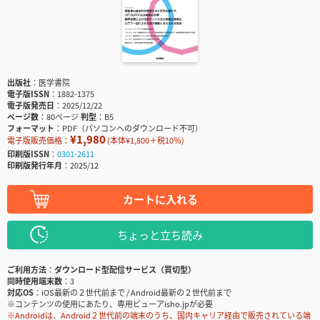
出版社
医学書院
電子版ISSN
1882-1375
電子版発売日
2025/12/22
ページ数
80ページ
判型
B5
フォーマット
PDF（パソコンへのダウンロード不可）
¥1,980
電子版販売価格：
(本体¥1,800＋税10％)
印刷版ISSN
0301-2611
印刷版発行年月
2025/12
カートに入れる
ちょっと立ち読み
ご利用方法
ダウンロード型配信サービス（買切型）
同時使用端末数
3
対応OS
iOS最新の２世代前まで / Android最新の２世代前まで
※コンテンツの使用にあたり、専用ビューアisho.jpが必要
※Androidは、Android２世代前の端末のうち、国内キャリア経由で販売されている端