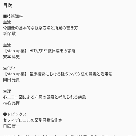
目次
■技術講座
血液
骨髄像の基本的な観察方法と所見の書き方
新保 敬
血液
【step up編】 HIT/抗PF4抗体疾患の診断
安本 篤史
生化学
【step up編】 臨床検査における除タンパク法の意義と活用法
岡田 光貴
生理
心エコー図による左房の観察と考えられる疾患
椎名 亮揮
●トピックス
セフィデロコルの薬剤感受性測定
口広 智一