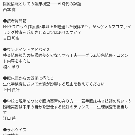
医療情報としての臨床検査──AI時代の課題
西本 寛
●読者質問箱
FFPEブロック作製後3年以上を経過した検体でも，がんゲノムプロファイ
リング検査を成功させるコツはありますか？
吉田 和広
●ワンポイントアドバイス
検査結果報告の技師間差を少なくする工夫──グラム染色結果・コメン
ト内容を中心に
楠木 まり
●臨床医からの質問に答える
生化学検査において水質が影響する理由を教えてください
上田 眞叶
●学校と現場をつなぐ臨地実習の在り方──若手臨床検査技師の想い・5
臨地実習は未来の自分を想像する絶好のチャンス──生理検査を担当し
て
江口 碧
●ラボクイズ