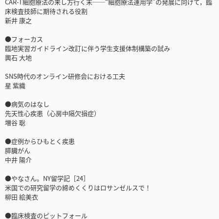
CAR-T細胞療法の来し方行く末──“細胞療法運用学”の発展に向けて，臨
床検査技師に期待される役割
新井 康之
●フォーカス
臨地実習ガイドライン改訂に伴う学生支援体制構築の試み
輿石 大地
SNS時代のオンライン研修会における工夫
星 紫織
●病気のはなし
先天性心疾患（心房中隔欠損症）
増谷 聡
●症例からひもとく疾患
膵臓がん
中井 陽介
●やなさん。NY留学記［24］
米国での研究留学の締めくくりはロサンゼルスで！
柳田 絵美衣
●臨床検査のピットフォール