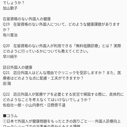
でしょうか？
加山勤子
在留資格のない外国人の健康
Q19 在留資格のない外国人について、どのような健康課題があります
か？
有川憲治
Q20 在留資格のない外国人が利用できる「無料低額診療」とは？ 実際
どのように行っているかについても教えてください。
早川純午
訪日外国人の健康
Q21 訪日外国人はどんな理由でクリニックを受診しますか？ また、医
療者はどのような点に配慮・工夫ができますか？
田 陽
Q22 訪日外国人が医療ケアを必要とする状況で帰国する際に、具体的に
どのようなことを考えなくてはいけないでしょうか？
佐伯壮一朗・小山内泰代・日野原千速
■コラム
①日本で外国人が健康問題をもったときの困りごと──外国人診療向上
ワークショップでの当事者の声からみえる課題