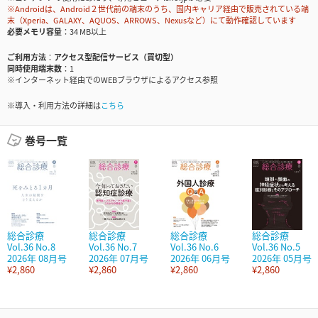
※Androidは、Android２世代前の端末のうち、国内キャリア経由で販売されている端
末（Xperia、GALAXY、AQUOS、ARROWS、Nexusなど）にて動作確認しています
必要メモリ容量
34 MB以上
ご利用方法
アクセス型配信サービス（買切型）
同時使用端末数
1
※インターネット経由でのWEBブラウザによるアクセス参照
※導入・利用方法の詳細は
こちら
巻号一覧
総合診療
総合診療
総合診療
総合診療
Vol.36 No.8
Vol.36 No.7
Vol.36 No.6
Vol.36 No.5
2026年 08月号
2026年 07月号
2026年 06月号
2026年 05月号
¥2,860
¥2,860
¥2,860
¥2,860