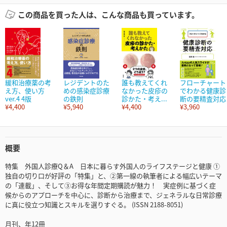
この商品を買った人は、こんな商品も買っています。
緩和治療薬の考
レジデントのた
誰も教えてくれ
フローチャート
え方、使い方
めの感染症診療
なかった皮疹の
でわかる健康診
ver.4 4版
の鉄則
診かた・考え...
断の要精査対応
¥4,400
¥5,940
¥4,400
¥3,960
概要
特集 外国人診療Q＆A 日本に暮らす外国人のライフステージと健康 ①
独自の切り口が好評の「特集」と、②第一線の執筆者による幅広いテーマ
の「連載」、そして③お得な年間定期購読が魅力！ 実症例に基づく症
候からのアプローチを中心に、診断から治療まで、ジェネラルな日常診療
に真に役立つ知識とスキルを選りすぐる。 (ISSN 2188-8051)
月刊、年12冊