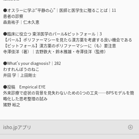
●オスラーに学ぶ“平静の心”｜医師と医学生に贈ることば｜11
患者の診察
森島祐子｜仁木久恵
●臨床に役立つ 東洋医学のパール&ピットフォール｜3
【パール】ポリファーマシーを見たら漢方薬を考慮する良い機会である
【ピットフォール】漢方薬のポリファーマシーに（も）要注意
寺澤佳洋（著）｜吉野鉄大・鈴木雅雄・寺澤佳洋（監修）
●What's your diagnosis?｜282
わすれんぼうのねこ
井田 学｜上田剛士
●投稿 Empirical EYE
外来診療で症状の背景を見失わないための1つの工夫──BPSモデルを簡
略化した思考整理の試み
猪野 裕之
isho.jpアプリ