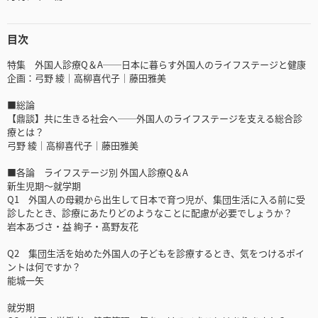
目次
特集 外国人診療Q＆A──日本に暮らす外国人のライフステージと健康
企画：弓野 綾｜高柳喜代子｜藤田雅美
■総論
【鼎談】共に生きる社会へ──外国人のライフステージを支える総合診
療とは？
弓野 綾｜高柳喜代子｜藤田雅美
■各論 ライフステージ別 外国人診療Q＆A
新生児期～就学期
Q1 外国人の母親から出生して日本で育つ児が、集団生活に入る前に受
診したとき、診療にあたりどのようなことに配慮が必要でしょうか？
岩本あづさ・益 絢子・髙野友花
Q2 集団生活を始めた外国人の子どもを診療するとき、気をつけるポイ
ントは何ですか？
能城一矢
就労期