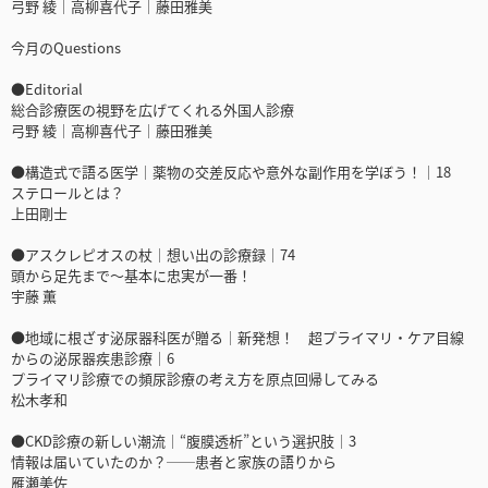
弓野 綾｜高柳喜代子｜藤田雅美
今月のQuestions
●Editorial
総合診療医の視野を広げてくれる外国人診療
弓野 綾｜高柳喜代子｜藤田雅美
●構造式で語る医学｜薬物の交差反応や意外な副作用を学ぼう！｜18
ステロールとは？
上田剛士
●アスクレピオスの杖｜想い出の診療録｜74
頭から足先まで～基本に忠実が一番！
宇藤 薫
●地域に根ざす泌尿器科医が贈る｜新発想！ 超プライマリ・ケア目線
からの泌尿器疾患診療｜6
プライマリ診療での頻尿診療の考え方を原点回帰してみる
松木孝和
●CKD診療の新しい潮流｜“腹膜透析”という選択肢｜3
情報は届いていたのか？──患者と家族の語りから
雁瀬美佐