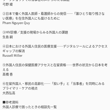
弓野 綾
②日本で働く外国人医師・看護師からの発信──「誰ひとり取り残さな
い医療」を在住外国人にも届けるために
Pham Nguyen Quy
③HIV診療／支援の現場からみる外国人の課題
生島 嗣
④日本における外国人住民の医療支援──デジタルツールによるアクセス
ギャップの解消
Russell Miller
⑤外国人住民の保健医療アクセスと在留資格──世界の状況から日本を考
える
髙橋 香
⑥在留外国人・移民の高齢化──「担い手」と「当事者」を同時にみる
プライマリ・ケアの視点
大西弘高
■参考資料
外国人診療で困ったときの相談先一覧