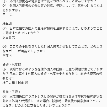
Q3 外国人労働者の健康管理で気をつけるべきことはありますか？
Q4 外国人労働者の労働災害の対応、予防について、気をつけることは
ありますか？
田中 完
壮年期
Q5 日本に住む外国人の生活習慣病を治療するうえで、どのようなこと
に配慮すべきでしょうか？
沢田貴志
Q6 こころの不調をきたした外国人患者が受診してきたとき、どのよう
なサポートが可能でしょうか？
阿部 裕
妊娠・出産期
Q7 現場ではどのような在住外国人の妊娠・出産の課題が生じています
か？ 日本に暮らす外国人の妊娠・出産を支えるうえで、総合診療医の役
割とは？
神田未和｜城向 賢
家族・子育て
Q8 家族関係に伴うストレスとの関連が疑われる身体症状や精神症状を
訴える外国人が受診してきた場合、診察時・診察後の留意点は？どこに
つなぎ、どのように支援したらよいでしょうか？