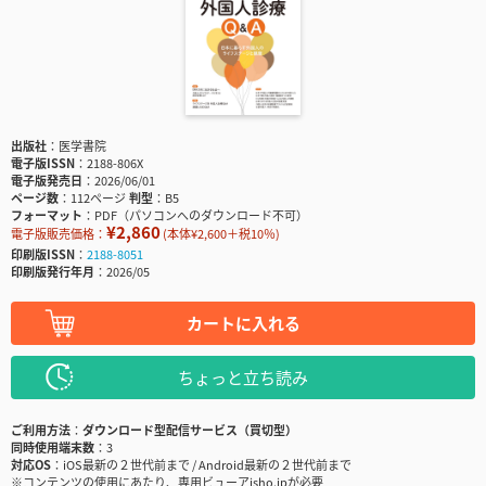
出版社
医学書院
電子版ISSN
2188-806X
電子版発売日
2026/06/01
ページ数
112ページ
判型
B5
フォーマット
PDF（パソコンへのダウンロード不可）
¥2,860
電子版販売価格：
(本体¥2,600＋税10％)
印刷版ISSN
2188-8051
印刷版発行年月
2026/05
カートに入れる
ちょっと立ち読み
ご利用方法
ダウンロード型配信サービス（買切型）
同時使用端末数
3
対応OS
iOS最新の２世代前まで / Android最新の２世代前まで
※コンテンツの使用にあたり、専用ビューアisho.jpが必要