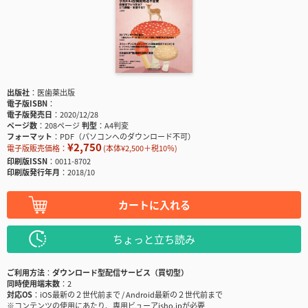
出版社
医歯薬出版
電子版ISBN
電子版発売日
2020/12/28
ページ数
208ページ
判型
A4判変
フォーマット
PDF（パソコンへのダウンロード不可）
¥2,750
電子版販売価格：
(本体¥2,500＋税10％)
印刷版ISSN
0011-8702
印刷版発行年月
2018/10
カートに入れる
ちょっと立ち読み
ご利用方法
ダウンロード型配信サービス（買切型）
同時使用端末数
2
対応OS
iOS最新の２世代前まで / Android最新の２世代前まで
※コンテンツの使用にあたり、専用ビューアisho.jpが必要