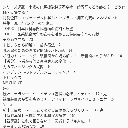
シリーズ連載 小児の口腔機能発達不全症 診療室でどう診る？ どう評
価・支援する？
特別企画 スウェーデンに学ぶインプラント周囲病変のマネジメント
特集 3D プリンターの到達点
TOPIC 日本歯科専門医機構の役割と展望
TOPIC 医系総合大学の強みを活かした健康長寿への貢献
天然歯を守る 70
トピックから紐解く 歯内療法 2
臨床家のための画像診断Check Point 14
診断力トレーニング 現義歯から読み解く！ 新義歯への手がかり 10
【舌診】～舌から診る患者さんの変化 7
力のマネージングの実際 10
インプラントのトラブルシューティング 7
トピックス
MY CHOICE
研究
統計リテラシー ～エビデンス習得の必須アイテム～ 12・完
補綴装置の品質を高めるチェアサイド－ラボサイドコミュニケーショ
ン 5
新十二歯考 ～十二支でめぐる歯のかたちづくり～ 13・完
【連載再開】事例に学ぶ歯科保険請求 161
【新連載】これで困らない！ 患者トラブル対応 1
ターミナルな病院で 10