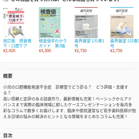
改訂版 摂食嚥
検査値早わかり
歯界展望 131巻1
歯界展望 132巻
下・口腔ケア
ガイド 第3版
号
号
¥2,420
¥3,300
¥2,750
¥2,750
概要
小児の口腔機能発達不全症 診療室でどう診る？ どう評価・支援す
る？
高い信頼と定評のある誌面作り，最新情報も充実！ベーシックからアド
バンスまで実際の臨床現場に即したケースプレゼンテーションを毎月多
彩なコラムで数多くお届けします．臨床や医院運営など若手歯科医師が抱
える日頃の悩みの解決のヒントとなる情報をまとめたコラムも充実！
目次