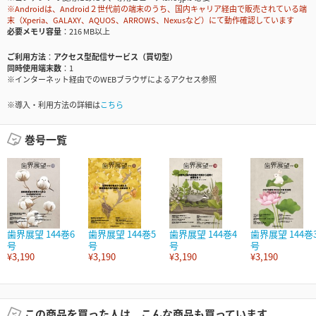
※Androidは、Android２世代前の端末のうち、国内キャリア経由で販売されている端
末（Xperia、GALAXY、AQUOS、ARROWS、Nexusなど）にて動作確認しています
必要メモリ容量
216 MB以上
ご利用方法
アクセス型配信サービス（買切型）
同時使用端末数
1
※インターネット経由でのWEBブラウザによるアクセス参照
※導入・利用方法の詳細は
こちら
巻号一覧
歯界展望 144巻6
歯界展望 144巻5
歯界展望 144巻4
歯界展望 144巻
号
号
号
号
¥3,190
¥3,190
¥3,190
¥3,190
この商品を買った人は、こんな商品も買っています。