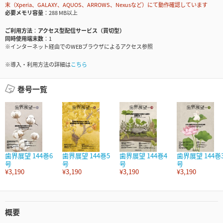
末（Xperia、GALAXY、AQUOS、ARROWS、Nexusなど）にて動作確認しています
必要メモリ容量
288 MB以上
ご利用方法
アクセス型配信サービス（買切型）
同時使用端末数
1
※インターネット経由でのWEBブラウザによるアクセス参照
※導入・利用方法の詳細は
こちら
巻号一覧
歯界展望 144巻6
歯界展望 144巻5
歯界展望 144巻4
歯界展望 144巻
号
号
号
号
¥3,190
¥3,190
¥3,190
¥3,190
概要