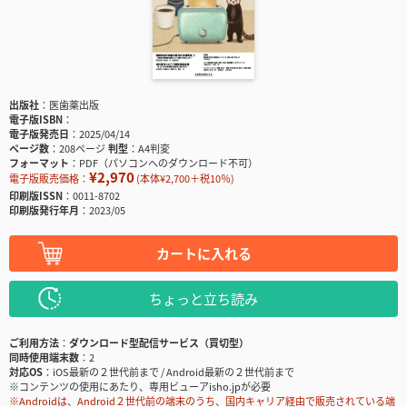
出版社
医歯薬出版
電子版ISBN
電子版発売日
2025/04/14
ページ数
208ページ
判型
A4判変
フォーマット
PDF（パソコンへのダウンロード不可）
¥2,970
電子版販売価格：
(本体¥2,700＋税10％)
印刷版ISSN
0011-8702
印刷版発行年月
2023/05
カートに入れる
ちょっと立ち読み
ご利用方法
ダウンロード型配信サービス（買切型）
同時使用端末数
2
対応OS
iOS最新の２世代前まで / Android最新の２世代前まで
※コンテンツの使用にあたり、専用ビューアisho.jpが必要
※Androidは、Android２世代前の端末のうち、国内キャリア経由で販売されている端