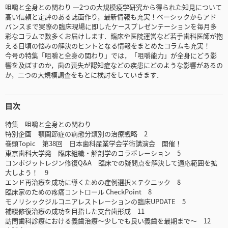
咀嚼と全身との関わり ―2つの大規模疫学研究から得られた知見について
高い信頼と定評のある誌面作り，最新情報も充実！ベーシックからアド
バンスまで実際の臨床現場に即したケースプレゼンテーションを毎月多
彩なコラムで数多くお届けします．臨床や医院運営など若手歯科医師が抱
える日頃の悩みの解決のヒントとなる情報をまとめたコラムも充実！
今号の特集「咀嚼と全身の関わり」では，「咀嚼能力」が全身にどう影
響を及ぼすのか，歯の喪失が認知症などの疾患にどのような影響があるの
か，二つの大規模調査をもとに検討をしていきます．
目次
特集 咀嚼と全身との関わり
特別企画 顎関節症の病態分類別の治療戦略 2
巻頭Topic 第38回 日本歯科産業学会学術講演会 開催！
東京歯科大学発 臨床組織・解剖学のコラボレーション 5
コンポジットレジン修復Q&A 臨床での疑問点を解決して適応範囲を拡
大しよう！ 9
エンド再治療を成功に導くための症例選択×テクニック 8
臨床家のための疼痛コントロール CheckPoint 8
モノリシックジルコニアレストレーションの臨床UPDATE 5
補綴修復治療の成功を目指した支台歯形成 11
訪問歯科診療における義歯治療～少しでも良い義歯を最期まで～ 12