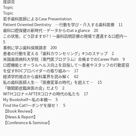
座談会
Topic
Topic
若手歯科医師によるCase Presentation
Patient Oriented Dentistry ―行動を学び・介入する歯科医療 11
歯科口腔保健の新時代―データからのat a glance 20
この状態，どう診ますか?！～歯科訪問診療の現場で遭遇する口腔内～
5
事例に学ぶ歯科保険請求 200
患者の行動を変える「歯科カウンセリング」4つのステップ 2
米国歯周病科大学院（専門医プログラム）合格までのCareer Path 9
口腔機能とオーラルヘルス向上を目指して～患者やスタッフの行動変容
を促すBOCプロバイダーの取り組み～ 17
経済学的視点から歯科業界を読み解く 62
私の歯科医師人生―「医療変革の時代」を超えて― 15
「顎関節症臨床医の会」だより 2
WITHコロナ×AFTERコロナの時代の私たち 17
My Bookshelf～私の本棚～ 5
Find the Cat!!～ポンゲを探せ！ 5
【Book Review】
【News & Report】
【Conference & Seminar】