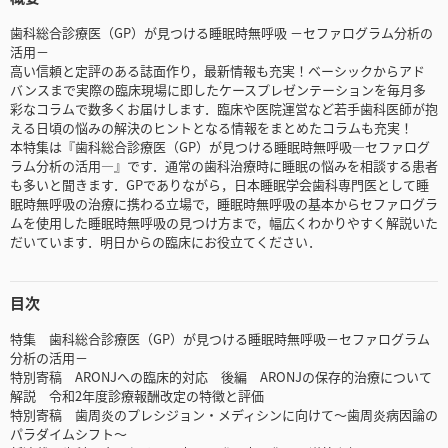
歯科総合診療医（GP）が見つける睡眠時無呼吸 －セファログラム分析の
活用－
高い信頼と定評のある誌面作り，最新情報も充実！ベーシックからアド
バンスまで実際の臨床現場に即したケースプレゼンテーションを毎月多
彩なコラムで数多くお届けします．臨床や医院運営など若手歯科医師が抱
える日頃の悩みの解決のヒントとなる情報をまとめたコラムも充実！
本特集は『歯科総合診療医（GP）が見つける睡眠時無呼吸―セファログ
ラム分析の活用―』です．通常の歯科治療時に睡眠の悩みを相談する患者
も多いと聞きます．GPでありながら，日本睡眠学会歯科専門医として睡
眠時無呼吸の治療に携わる立場で，睡眠時無呼吸の基本からセファログラ
ムを使用した睡眠時無呼吸の見つけ方まで，幅広くわかりやすく解説いた
だいています．明日からの臨床にお役立てください．
目次
特集 歯科総合診療医（GP）が見つける睡眠時無呼吸－セファログラム
分析の活用－
特別寄稿 ARONJへの臨床的対応 後編 ARONJの保存的治療について
解説 令和2年度診療報酬改定の特徴と評価
特別寄稿 歯周炎のプレシジョン・メディシンに向けて～歯周炎病因論の
パラダイムシフト～