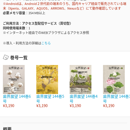
※Androidは、Android２世代前の端末のうち、国内キャリア経由で販売されている端
末（Xperia、GALAXY、AQUOS、ARROWS、Nexusなど）にて動作確認しています
必要メモリ容量
354 MB以上
ご利用方法
アクセス型配信サービス（買切型）
同時使用端末数
1
※インターネット経由でのWEBブラウザによるアクセス参照
※導入・利用方法の詳細は
こちら
巻号一覧
歯界展望 144巻6
歯界展望 144巻5
歯界展望 144巻4
歯界展望 144巻
号
号
号
号
¥3,190
¥3,190
¥3,190
¥3,190
概要