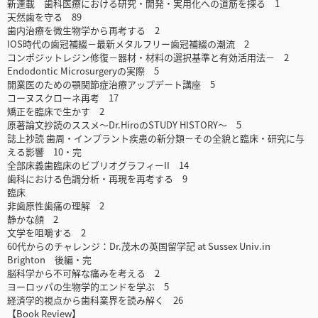
新連載 歯科医療における研究・開発・実用化への道筋を探る 1
天然歯を守る 89
歯内治療を微生物学から再考する 2
IOS時代の歯冠補綴－最新メタルフリー歯冠補綴の潮流 2
コンポジットレジン修復－器材・材料の選択基準と有効活用法－ 2
Endodontic Microsurgeryの実際 5
開業医のための顎関節症治療アップデート講座 5
コーヌスクローネ再考 17
矯正を臨床で生かす 2
原著論文抄読のススメ～Dr.HiroのSTUDY HISTORY～ 5
誌上抄読 歯周・インプラント疾患の新分類－その全貌と臨床・研究に与
える影響 10・完
全部床義歯臨床のビブリオグラフィーII 14
歯科における色調分析・再現を再考する 9
臨床
非歯原性歯痛の理解 2
静かな顔 2
文学を咀嚼する 2
60代からのチャレンジ：Dr.茂木の英国留学記 at Sussex Univ.in
Brighton 後編・完
脳科学から不可解な痛みを考える 2
ヨーロッパの生物学的エンドを学ぶ 5
経済学的視点から歯科業界を読み解く 26
【Book Review】