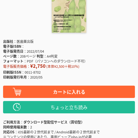
出版社
医歯薬出版
電子版ISBN
電子版発売日
2022/07/04
ページ数
208ページ
判型
A4判変
フォーマット
PDF（パソコンへのダウンロード不可）
¥2,750
電子版販売価格：
(本体¥2,500＋税10％)
印刷版ISSN
0011-8702
印刷版発行年月
2020/05
カートに入れる
ちょっと立ち読み
ご利用方法
ダウンロード型配信サービス（買切型）
同時使用端末数
2
対応OS
iOS最新の２世代前まで / Android最新の２世代前まで
※コンテンツの使用にあたり、専用ビューアisho.jpが必要