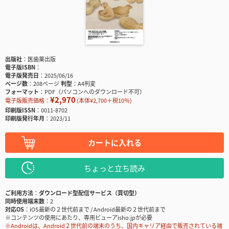
出版社
医歯薬出版
電子版ISBN
電子版発売日
2025/06/16
ページ数
208ページ
判型
A4判変
フォーマット
PDF（パソコンへのダウンロード不可）
¥2,970
電子版販売価格：
(本体¥2,700＋税10％)
印刷版ISSN
0011-8702
印刷版発行年月
2023/11
カートに入れる
ちょっと立ち読み
ご利用方法
ダウンロード型配信サービス（買切型）
同時使用端末数
2
対応OS
iOS最新の２世代前まで / Android最新の２世代前まで
※コンテンツの使用にあたり、専用ビューアisho.jpが必要
※Androidは、Android２世代前の端末のうち、国内キャリア経由で販売されている端