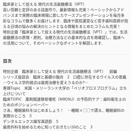
臨床家として捉える 現代の生活歯髄療法（VPT）
高い信頼と定評のある誌面作り，最新情報も充実！ベーシックからアド
バンスまで実際の臨床現場に即したケースプレゼンテーションを毎月多
彩なコラムで数多くお届けします．臨床や医院運営など若手歯科医師が抱
える日頃の悩みの解決のヒントとなる情報をまとめたコラムも充実！
特別企画「臨床家として捉える現代の生活歯髄療法（VPT）」では，生活
歯髓療法の原理・原則，治療方法などの基本的な点を再確認し，臨床へ
の活用について，そのベーシックなポイントを解説します．
目次
特別企画 臨床家として捉える 現代の生活歯髄療法（VPT） 前編
シリーズ座談会 臨床と基礎の融合 2 口腔に存在するウイルスの意義
―ウイルス学的視点は歯周治療を変えうるのか?―
巻頭Topic 米国・メリーランド大学の「ペリオプロスプログラム」立ち
上げについて
臨床TOPIC 薬剤関連顎骨壊死（MRONJ）の予防的ケア：歯科衛生士の
ためのポジションペーパー
さあ，睡眠歯科をはじめましょう！ ―睡眠×○○で語る，睡眠歯科の
実際のところ 5
デンタルエックス線写真読影 5
歯周外科を始めるために知っておきたい10のこと 3