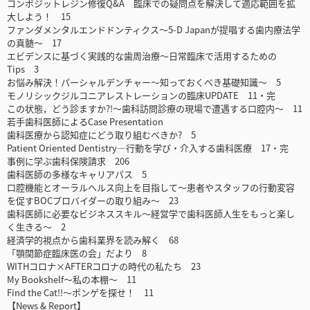
コンポジットレジン修復Q&A 臨床での疑問点を解決して適応範囲を拡
大しよう！ 15
ファンダメンタルエンドドンティクス～5-D Japanが提唱する歯内療法学
の真髄～ 17
エビデンスに基づく実践的な歯周治療～日常臨床で活用するための
Tips 3
お悩み解決！パーシャルデンチャー～知っておくべき基礎知識～ 5
モノリシックジルコニアレストレーションの臨床UPDATE 11・完
この状態，どう診ますか?!～歯科訪問診療の現場で遭遇する口腔内～ 11
若手歯科医師によるCase Presentation
歯科医療から認知症にどう取り組むべきか? 5
Patient Oriented Dentistry―行動を学び・介入する歯科医療 17・完
事例に学ぶ歯科保険請求 206
歯科医師の多様なキャリアパス 5
口腔機能とオーラルヘルス向上を目指して～患者やスタッフの行動変容
を促すBOCプロバイダーの取り組み～ 23
歯科医師に必要なビジネススキル～経営学で歯科医師人生をもっと楽し
く生きる～ 2
経済学的視点から歯科業界を読み解く 68
「顎関節症臨床医の会」だより 8
WITHコロナ×AFTERコロナの時代の私たち 23
My Bookshelf～私の本棚～ 11
Find the Cat!!～ポンゲを探せ！ 11
【News & Report】