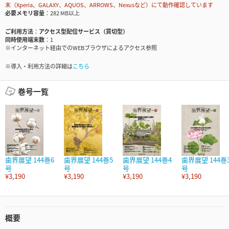
末（Xperia、GALAXY、AQUOS、ARROWS、Nexusなど）にて動作確認しています
必要メモリ容量
282 MB以上
ご利用方法
アクセス型配信サービス（買切型）
同時使用端末数
1
※インターネット経由でのWEBブラウザによるアクセス参照
※導入・利用方法の詳細は
こちら
巻号一覧
歯界展望 144巻6
歯界展望 144巻5
歯界展望 144巻4
歯界展望 144巻
号
号
号
号
¥3,190
¥3,190
¥3,190
¥3,190
概要