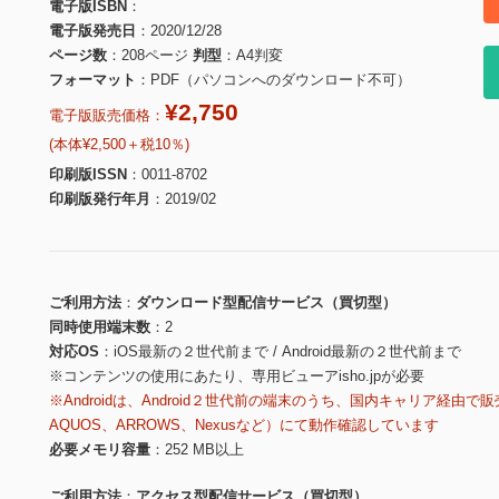
電子版ISBN
電子版発売日
2020/12/28
ページ数
208ページ
判型
A4判変
フォーマット
PDF（パソコンへのダウンロード不可）
¥2,750
電子版販売価格：
(本体¥2,500＋税10％)
印刷版ISSN
0011-8702
印刷版発行年月
2019/02
ご利用方法
ダウンロード型配信サービス（買切型）
同時使用端末数
2
対応OS
iOS最新の２世代前まで / Android最新の２世代前まで
※コンテンツの使用にあたり、専用ビューアisho.jpが必要
※Androidは、Android２世代前の端末のうち、国内キャリア経由で販
AQUOS、ARROWS、Nexusなど）にて動作確認しています
必要メモリ容量
252 MB以上
ご利用方法
アクセス型配信サービス（買切型）