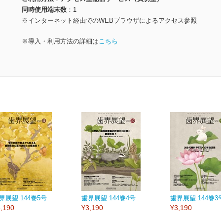
同時使用端末数
1
※インターネット経由でのWEBブラウザによるアクセス参照
※導入・利用方法の詳細は
こちら
界展望 144巻5号
歯界展望 144巻4号
歯界展望 144巻3
,190
¥3,190
¥3,190