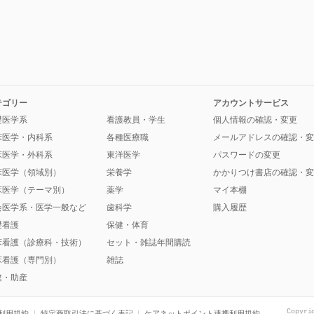
テゴリー
アカウントサービス
礎医学系
看護教員・学生
個人情報の確認・変更
床医学・内科系
各種医療職
メールアドレスの確認・変
床医学・外科系
東洋医学
パスワードの変更
床医学（領域別）
栄養学
かかりつけ書店の確認・変
床医学（テーマ別）
薬学
マイ本棚
会医学系・医学一般など
歯科学
購入履歴
礎看護
保健・体育
床看護（診療科・技術）
セット・雑誌年間購読
床看護（専門別）
雑誌
健・助産
Copyri
利用規約
特定商取引法に基づく表記
ケアネットポイント連携利用規約