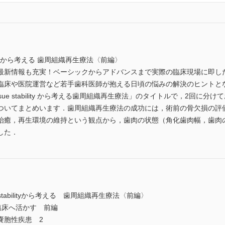
stabilityから考える 歯周組織再生療法〈前編〉
最新情報も充実！ベーシックからアドバンスまで実際の臨床現場に即し
臨床や医院運営など若手歯科医師が抱える日頃の悩みの解決のヒントと
ft tissue stability から考える歯周組織再生療法」のタイトルで，2
ついてまとめいます．歯周組織再生療法の成功には，術前の骨欠損の評
治癒，再生環境の維持という観点から，歯肉の状態（角化歯肉幅，歯肉
した．
ssue stabilityから考える 歯周組織再生療法〈前編〉
臨床へ活かす 前編
嚢胞性疾患 2