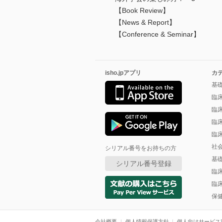
【Book Review】
【News & Report】
【Conference & Seminar】
isho.jpアプリ
カ
基
臨
臨
臨
臨
社
シリアル番号をお持ちの方
基
シリアル番号登録
臨
臨
保
会社概要
個人情報保護方針
個人向けサービス