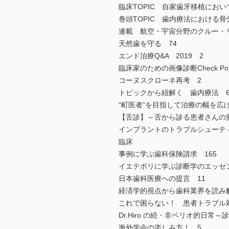
臨床TOPIC 自家歯牙移植にお
巻頭TOPIC 歯内療法における
連載 航空・宇宙分野のクルー・
天然歯を守る 74
エンド治療Q&A 2019 2
臨床家のための画像診断Check Poi
コーヌスクローネ再考 2
トピックから紐解く 歯内療法 
“町医者”を目指して治療の幅を広げ
【舌診】～舌から診る患者さんの変
インプラントのトラブルシューティ
臨床
事例に学ぶ歯科保険請求 165
イエテボリに学ぶ診断学のエッセ
日本歯科医療への提言 11
経済学的視点から歯科業界を読み解
これで困らない！ 患者トラブル
Dr.Hiro の続・非ペリオ的日常
海外学会の楽しみ方！ 5