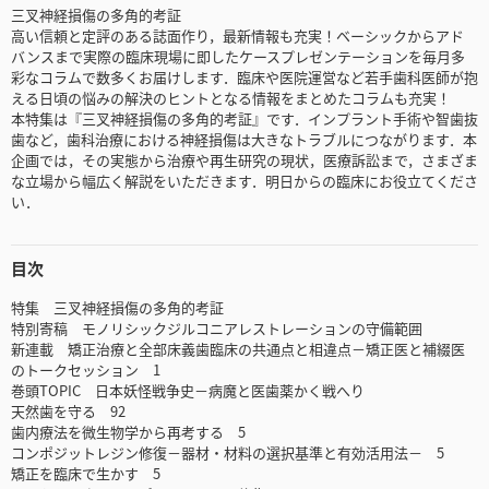
三叉神経損傷の多角的考証
高い信頼と定評のある誌面作り，最新情報も充実！ベーシックからアド
バンスまで実際の臨床現場に即したケースプレゼンテーションを毎月多
彩なコラムで数多くお届けします．臨床や医院運営など若手歯科医師が抱
える日頃の悩みの解決のヒントとなる情報をまとめたコラムも充実！
本特集は『三叉神経損傷の多角的考証』です．インプラント手術や智歯抜
歯など，歯科治療における神経損傷は大きなトラブルにつながります．本
企画では，その実態から治療や再生研究の現状，医療訴訟まで，さまざま
な立場から幅広く解説をいただきます．明日からの臨床にお役立てくださ
い．
目次
特集 三叉神経損傷の多角的考証
特別寄稿 モノリシックジルコニアレストレーションの守備範囲
新連載 矯正治療と全部床義歯臨床の共通点と相違点－矯正医と補綴医
のトークセッション 1
巻頭TOPIC 日本妖怪戦争史－病魔と医歯薬かく戦へり
天然歯を守る 92
歯内療法を微生物学から再考する 5
コンポジットレジン修復－器材・材料の選択基準と有効活用法－ 5
矯正を臨床で生かす 5