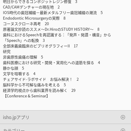
明日からできるコンポジットレジン修復 3
CAD/CAMデンチャーの現在地 2
IOS時代の歯冠補綴－最新メタルフリー歯冠補綴の潮流 5
Endodontic Microsurgeryの実際 8
コーヌスクローネ再考 20
原著論文抄読のススメ～Dr.HiroのSTUDY HISTORY～ 8
歯科におけるSpeechを再認識する：「発声・発語・構音」から
「Speech」への転換 3
全部床義歯臨床のビブリオグラフィーII 17
研究
非歯原性歯痛の理解 5
歯科医療における研究・開発・実用化への道筋を探る 4
静かな顔 5
文学を咀嚼する 4
チェアサイド-ラボサイド お悩み解決！ 2
脳科学から不可解な痛みを考える 5
経済学的視点から歯科業界を読み解く 29
【Conference & Seminar】
isho.jpアプリ
カテゴリー