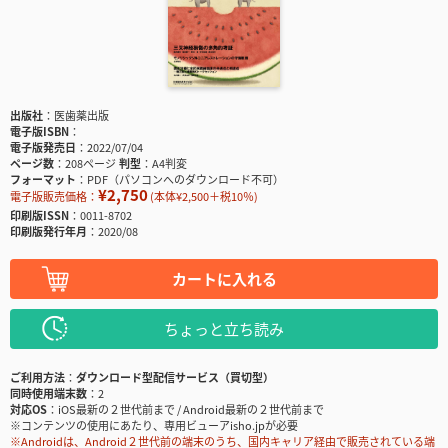
出版社
医歯薬出版
電子版ISBN
電子版発売日
2022/07/04
ページ数
208ページ
判型
A4判変
フォーマット
PDF（パソコンへのダウンロード不可）
¥2,750
電子版販売価格：
(本体¥2,500＋税10％)
印刷版ISSN
0011-8702
印刷版発行年月
2020/08
カートに入れる
ちょっと立ち読み
ご利用方法
ダウンロード型配信サービス（買切型）
同時使用端末数
2
対応OS
iOS最新の２世代前まで / Android最新の２世代前まで
※コンテンツの使用にあたり、専用ビューアisho.jpが必要
※Androidは、Android２世代前の端末のうち、国内キャリア経由で販売されている端