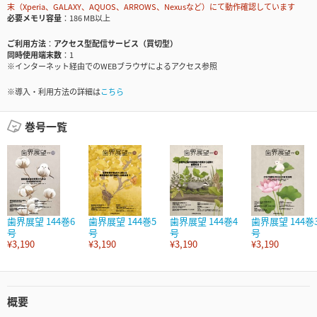
末（Xperia、GALAXY、AQUOS、ARROWS、Nexusなど）にて動作確認しています
必要メモリ容量
186 MB以上
ご利用方法
アクセス型配信サービス（買切型）
同時使用端末数
1
※インターネット経由でのWEBブラウザによるアクセス参照
※導入・利用方法の詳細は
こちら
巻号一覧
歯界展望 144巻6
歯界展望 144巻5
歯界展望 144巻4
歯界展望 144巻
号
号
号
号
¥3,190
¥3,190
¥3,190
¥3,190
概要