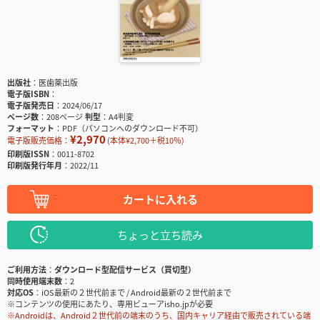
出版社
医歯薬出版
電子版ISBN
電子版発売日
2024/06/17
ページ数
208ページ
判型
A4判変
フォーマット
PDF（パソコンへのダウンロード不可）
¥2,970
電子版販売価格：
(本体¥2,700＋税10％)
印刷版ISSN
0011-8702
印刷版発行年月
2022/11
カートに入れる
ちょっと立ち読み
ご利用方法
ダウンロード型配信サービス（買切型）
同時使用端末数
2
対応OS
iOS最新の２世代前まで / Android最新の２世代前まで
※コンテンツの使用にあたり、専用ビューアisho.jpが必要
※Androidは、Android２世代前の端末のうち、国内キャリア経由で販売されている端