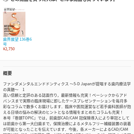
歯界展望 136巻6
号
¥2,750
概要
ファンダメンタルエンドドンティクス ～5-D Japanが提唱する歯内療法学
の真髄～ 1
高い信頼と定評のある誌面作り，最新情報も充実！ベーシックからアド
バンスまで実際の臨床現場に即したケースプレゼンテーションを毎月多
彩なコラムで数多くお届けします．臨床や医院運営など若手歯科医師が抱
える日頃の悩みの解決のヒントとなる情報をまとめたコラムも充実！
本号『巻頭TOPIC』では，前歯部CAD/CAM 冠保険導入により単冠として
は前歯から第一大臼歯まで，保険治療によるメタルフリー補綴装置の装着
が可能となったことを伝えています．今後，各メーカーによるCAD/CAM