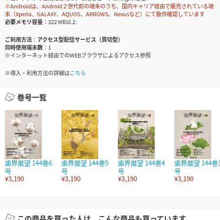
※Androidは、Android２世代前の端末のうち、国内キャリア経由で販売されている端
末（Xperia、GALAXY、AQUOS、ARROWS、Nexusなど）にて動作確認しています
必要メモリ容量
322 MB以上
ご利用方法
アクセス型配信サービス（買切型）
同時使用端末数
1
※インターネット経由でのWEBブラウザによるアクセス参照
※導入・利用方法の詳細は
こちら
巻号一覧
歯界展望 144巻6
歯界展望 144巻5
歯界展望 144巻4
歯界展望 144巻
号
号
号
号
¥3,190
¥3,190
¥3,190
¥3,190
この商品を買った人は、こんな商品も買っています。