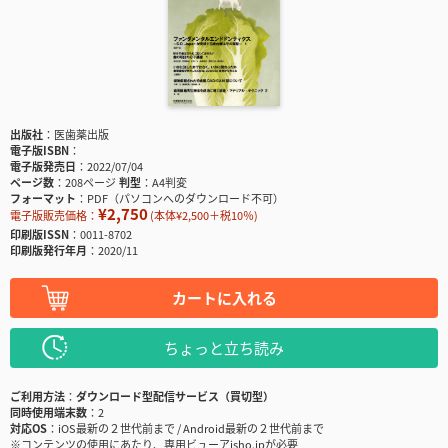
出版社
医歯薬出版
電子版ISBN
電子版発売日
2022/07/04
ページ数
208ページ
判型
A4判変
フォーマット
PDF（パソコンへのダウンロード不可）
¥2,750
電子版販売価格：
(本体¥2,500＋税10％)
印刷版ISSN
0011-8702
印刷版発行年月
2020/11
カートに入れる
ちょっと立ち読み
ご利用方法
ダウンロード型配信サービス（買切型）
同時使用端末数
2
対応OS
iOS最新の２世代前まで / Android最新の２世代前まで
※コンテンツの使用にあたり、専用ビューアisho.jpが必要