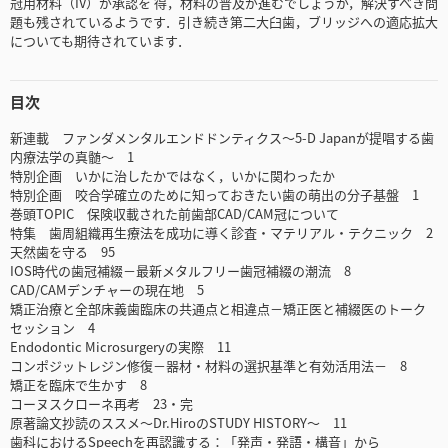
冠用材料（IV）が承認を 得，材料の普及が進むでしょうが，解決すべき問
題も残されているようです．引き続き第二大臼歯，ブリッジへの適応拡大
についても期待されています．
目次
新連載 ファンダメンタルエンドドンティクス～5-D Japanが提唱する歯
内療法学の真髄～ 1
特別企画 いかに治したかではなく，いかに関わったか
特別企画 咬合学確立のために知っておきたい歯の萌出の分子基盤 1
巻頭TOPIC 保険収載された前歯部CAD/CAM冠について
特集 歯周組織再生療法を成功に導く診査・マテリアル・テクニック 2
天然歯を守る 95
IOS時代の歯冠補綴－最新メタルフリー歯冠補綴の潮流 8
CAD/CAMデンチャーの現在地 5
矯正治療と全部床義歯臨床の共通点と相違点－矯正医と補綴医のトーク
セッション 4
Endodontic Microsurgeryの実際 11
コンポジットレジン修復－器材・材料の選択基準と有効活用法－ 8
矯正を臨床で生かす 8
コーヌスクローネ再考 23・完
原著論文抄読のススメ～Dr.HiroのSTUDY HISTORY～ 11
歯科におけるSpeechを再認識する：「発声・発語・構音」から