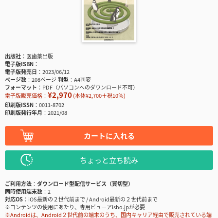
出版社
医歯薬出版
電子版ISBN
電子版発売日
2023/06/12
ページ数
208ページ
判型
A4判変
フォーマット
PDF（パソコンへのダウンロード不可）
¥2,970
電子版販売価格：
(本体¥2,700＋税10％)
印刷版ISSN
0011-8702
印刷版発行年月
2021/08
カートに入れる
ちょっと立ち読み
ご利用方法
ダウンロード型配信サービス（買切型）
同時使用端末数
2
対応OS
iOS最新の２世代前まで / Android最新の２世代前まで
※コンテンツの使用にあたり、専用ビューアisho.jpが必要
※Androidは、Android２世代前の端末のうち、国内キャリア経由で販売されている端