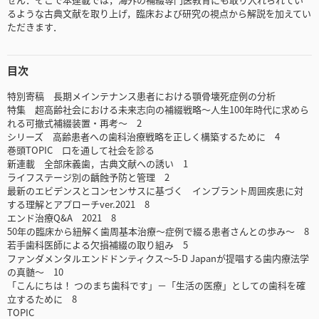
るような古典文献を取り上げ，臨床および研究の視点から解説を加えてい
ただきます．
目次
特別寄稿 長期メインテナンス患者における顎骨壊死症例の分析
特集 超高齢社会における未来志向の補綴戦略～人生100年時代に求めら
れる可撤式補綴装置・再考～ 2
シリーズ 高齢患者への歯科治療戦略を正しく構築するために 4
巻頭TOPIC 口を通して社会を診る
新連載 全部床義歯，古典文献への誘い 1
ライフステージ別の齲蝕予防と管理 2
最新のエビデンスとコンセンサスに基づく インプラント周囲疾患に対
する理解とアプローチver.2021 8
エンド治療Q&A 2021 8
50年の臨床から紐解く歯周基本治療～症例で綴る患者さんとの歩み～ 8
若手歯科医師による欠損補綴の取り組み 5
ファンダメンタルエンドドンティクス～5-D Japanが提唱する歯内療法学
の真髄～ 10
「こんにちは！ つのまち歯科です」－「生活の医療」としての歯科を確
立するために 8
TOPIC