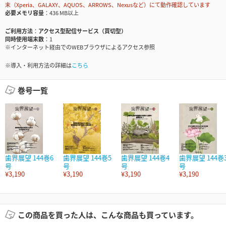
末（Xperia、GALAXY、AQUOS、ARROWS、Nexusなど）にて動作確認しています
必要メモリ容量
436 MB以上
ご利用方法
アクセス型配信サービス（買切型）
同時使用端末数
1
※インターネット経由でのWEBブラウザによるアクセス参照
※導入・利用方法の詳細は
こちら
巻号一覧
歯界展望 144巻6
歯界展望 144巻5
歯界展望 144巻4
歯界展望 144巻
号
号
号
号
¥3,190
¥3,190
¥3,190
¥3,190
この商品を買った人は、こんな商品も買っています。