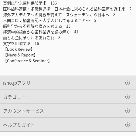
事例に学ぶ歯科保険請求 186
医科歯科連携・多職種連携 日本社会に求められる歯科医療の近未来 2
海外アカデミアへの挑戦を終えて スウェーデンから日本へ 8
米国コロナ禍奮闘記～大学人として考えること～ 5
脳科学から不可解な痛みを考える 13
経済学的視点から歯科業界を読み解く 41
歯とお金にまつわるあれこれ 8
文学を咀嚼する 16
【Book Review】
【News & Report】
【Conference & Seminar】
isho.jpアプリ
カテゴリー
アカウントサービス
ヘルプ＆ガイド