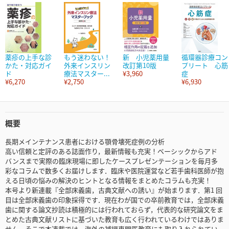
薬疹の上手な診
もう迷わない！
新 小児薬用量
循環器診療コン
かた・対応ガイ
外来インスリン
改訂第10版
プリート 心筋
ド
療法マスター...
¥3,960
症
¥6,270
¥2,750
¥6,930
概要
長期メインテナンス患者における顎骨壊死症例の分析
高い信頼と定評のある誌面作り，最新情報も充実！ベーシックからアド
バンスまで実際の臨床現場に即したケースプレゼンテーションを毎月多
彩なコラムで数多くお届けします．臨床や医院運営など若手歯科医師が抱
える日頃の悩みの解決のヒントとなる情報をまとめたコラムも充実！
本号より新連載『全部床義歯，古典文献への誘い』が始まります．第1 回
目は全部床義歯の印象採得です．現在わが国での卒前教育では，全部床義
歯に関する論文抄読は積極的には行われておらず，代表的な研究論文をま
とめた古典文献リストに基づいた教育も広く行われているわけではありま
せん．そこで本連載では，海外の補綴専門医教育にも取り入れられてい