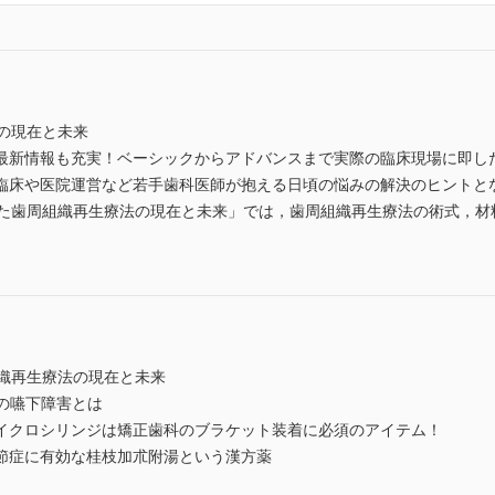
の現在と未来
最新情報も充実！ベーシックからアドバンスまで実際の臨床現場に即し
臨床や医院運営など若手歯科医師が抱える日頃の悩みの解決のヒントと
いた歯周組織再生療法の現在と未来」では，歯周組織再生療法の術式，材
組織再生療法の現在と未来
期の嚥下障害とは
イクロシリンジは矯正歯科のブラケット装着に必須のアイテム！
節症に有効な桂枝加朮附湯という漢方薬