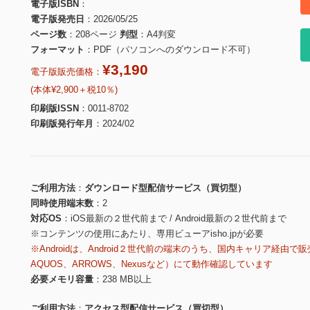
電子版ISBN
電子版発売日
2026/05/25
ページ数
208ページ
判型
A4判変
フォーマット
PDF（パソコンへのダウンロード不可）
¥3,190
電子版販売価格：
(本体¥2,900＋税10％)
印刷版ISSN
0011-8702
印刷版発行年月
2024/02
ご利用方法
ダウンロード型配信サービス（買切型）
同時使用端末数
2
対応OS
iOS最新の２世代前まで / Android最新の２世代前まで
※コンテンツの使用にあたり、専用ビューアisho.jpが必要
※Androidは、Android２世代前の端末のうち、国内キャリア経由で販
AQUOS、ARROWS、Nexusなど）にて動作確認しています
必要メモリ容量
238 MB以上
ご利用方法
アクセス型配信サービス（買切型）