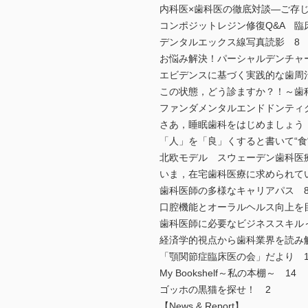
内科医×歯科医の徹底対談―ご存
コンポジットレジン修復Q&A 臨
デンタルエックス線写真読影 8
お悩み解決！パーシャルデンチャ
エビデンスに基づく実践的な歯周治
この状態，どう診ますか？！～歯
ファンダメンタルエンドドンティクス
さあ，睡眠歯科をはじめましょう！
「人」を「良」くすると書いて“食
北欧モデル スウェーデン歯科医
いま，在宅歯科医療に求められてい
歯科医師の多様なキャリアパス 
口腔機能とオーラルヘルス向上を
歯科医師に必要なビジネススキル
経済学的視点から歯科業界を読み解
「顎関節症臨床医の会」だより 1
My Bookshelf～私の本棚～ 14
ゴッホの黒猫を探せ！ 2
【News & Report】