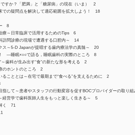
じですか？「肥満」と「糖尿病」の現在（いま） 2
床での疑問点を解決して適応範囲を拡大しよう！ 18
ー 8
療～日常臨床で活用するためのTips 6
科訪問診療の現場で遭遇する口腔内～ 14
～5-D Japanが提唱する歯内療法学の真髄～ 20
 ―睡眠×○○で語る，睡眠歯科の実際のところ 8
“～歯科が生み出す“食”の新たな形を考える 2
療のホントのところ 2
ることとは～在宅で最期まで“食べる”を支えるために 2
8
目指して～患者やスタッフの行動変容を促すBOCプロバイダーの取り組み
～経営学で歯科医師人生をもっと楽しく生きる～ 5
く 71
1