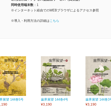
同時使用端末数
1
※インターネット経由でのWEBブラウザによるアクセス参照
※導入・利用方法の詳細は
こちら
界展望 144巻5号
歯界展望 144巻4号
歯界展望 144巻3
,190
¥3,190
¥3,190