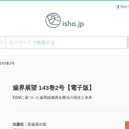
初め
ー
143巻2号
歯界展望 143巻2号【電子版】
EBMに基づいた歯周組織再生療法の現在と未来
出版社
医歯薬出版