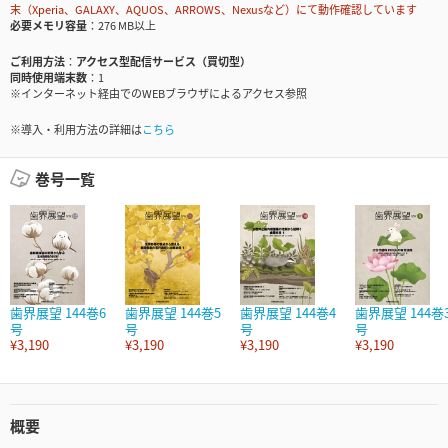
末（Xperia、GALAXY、AQUOS、ARROWS、Nexusなど）にて動作確認しています
必要メモリ容量
276 MB以上
ご利用方法
アクセス型配信サービス（買切型）
同時使用端末数
1
※インターネット経由でのWEBブラウザによるアクセス参照
※導入・利用方法の詳細は
こちら
巻号一覧
歯界展望 144巻6
歯界展望 144巻5
歯界展望 144巻4
歯界展望 144巻
号
号
号
号
¥3,190
¥3,190
¥3,190
¥3,190
概要