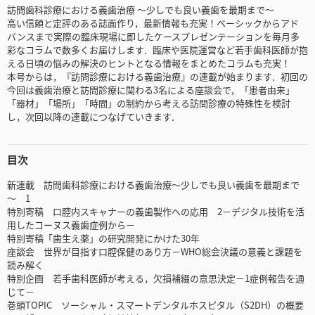
訪問歯科診療における義歯治療 ～少しでも良い義歯を最期まで～
高い信頼と定評のある誌面作り，最新情報も充実！ベーシックからアド
バンスまで実際の臨床現場に即したケースプレゼンテーションを毎月多
彩なコラムで数多くお届けします．臨床や医院運営など若手歯科医師が抱
える日頃の悩みの解決のヒントとなる情報をまとめたコラムも充実！
本号からは，『訪問診療における義歯治療』の連載が始まります．初回の
今回は義歯治療と訪問診療に関わる3名による座談会で，「患者由来」
「器材」「場所」「時間」の制約から考える訪問診療の特殊性を検討
し，次回以降の連載につなげていきます．
目次
新連載 訪問歯科診療における義歯治療～少しでも良い義歯を最期まで
～ 1
特別寄稿 口腔内スキャナーの義歯製作への応用 2－デジタル技術を活
用したコーヌス義歯症例から－
特別寄稿「歯生え薬」の研究開発にかけた30年
座談会 世界が目指す口腔保健のあり方－WHO総会決議の意義と課題を
読み解く
特別企画 若手歯科医師が考える，欠損補綴の意思決定－1症例報告を通
じて－
巻頭TOPIC ソーシャル・スマートデンタルホスピタル（S2DH）の概要