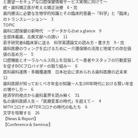
と展望～セキュアな口腔保健情報サービス実現に向けて～
続・歯科矯正医が考える矯正治療 6・完
歯内療法に必要な生物学的知識とその臨床的意義～「科学」と「臨床」
のトランスレーション～ 3
TOPIC
歯科口腔保健の新時代 －データからのat a glance 9
全部床義歯，古典文献への誘い 11
若手研究者&臨床家に送る 科学英語論文の読み方・書き方 9・完
歯科医療のウィングを広げるために－介護保険の活用と地域での存在価
値の高め方－ 5
口腔機能とオーラルヘルス向上を目指して～患者やスタッフの行動変容
を促すBOCプロバイダーの取り組み～ 6
医科歯科連携・多職種連携 日本社会に求められる歯科医療の近未来
12
歯科医師が知っておくべき年金の知識～人生100年時代における賢い年金
の増やし方～ 6
経済学的視点から歯科業界を読み解く 51
私の歯科医師人生－「医療変革の時代」を超えて－ 4
WITHコロナ×AFTERコロナの時代の私たち 6
文学を咀嚼する 26
【News & Report】
【Conference & Seminar】