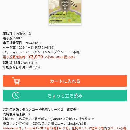
出版社
医歯薬出版
電子版ISBN
電子版発売日
2024/06/10
ページ数
208ページ
判型
A4判変
フォーマット
PDF（パソコンへのダウンロード不可）
¥2,970
電子版販売価格：
(本体¥2,700＋税10％)
印刷版ISSN
0011-8702
印刷版発行年月
2022/06
カートに入れる
ちょっと立ち読み
ご利用方法
ダウンロード型配信サービス（買切型）
同時使用端末数
2
対応OS
iOS最新の２世代前まで / Android最新の２世代前まで
※コンテンツの使用にあたり、専用ビューアisho.jpが必要
※Androidは、Android２世代前の端末のうち、国内キャリア経由で販売されている端