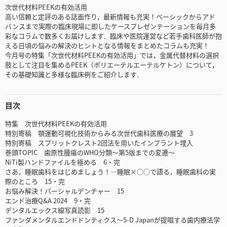
次世代材料PEEKの有効活用
高い信頼と定評のある誌面作り，最新情報も充実！ベーシックからアド
バンスまで実際の臨床現場に即したケースプレゼンテーションを毎月多
彩なコラムで数多くお届けします．臨床や医院運営など若手歯科医師が抱
える日頃の悩みの解決のヒントとなる情報をまとめたコラムも充実！
今月号の特集「次世代材料PEEKの有効活用」では，金属代替材料の選択
肢として注目を集めるPEEK（ポリエーテルエーテルケトン）について，
その基礎知識と多様な臨床例をご紹介します．
目次
特集 次世代材料PEEKの有効活用
特別寄稿 顎運動可視化技術からみる次世代歯科医療の展望 3
特別寄稿 スプリットクレスト2回法を用いたインプラント埋入
巻頭TOPIC 歯原性腫瘍のWHO分類～第5版までの変遷～
NiTi製ハンドファイルを極める 6・完
さあ，睡眠歯科をはじめましょう！―睡眠×○○で語る，睡眠歯科の実
際のところ 15・完
お悩み解決！パーシャルデンチャー 15
エンド治療Q&A 2024 9・完
デンタルエックス線写真読影 15
ファンダメンタルエンドドンティクス～5-D Japanが提唱する歯内療法学