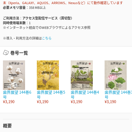
末（Xperia、GALAXY、AQUOS、ARROWS、Nexusなど）にて動作確認しています
必要メモリ容量
358 MB以上
ご利用方法
アクセス型配信サービス（買切型）
同時使用端末数
1
※インターネット経由でのWEBブラウザによるアクセス参照
※導入・利用方法の詳細は
こちら
巻号一覧
歯界展望 144巻6
歯界展望 144巻5
歯界展望 144巻4
歯界展望 144巻
号
号
号
号
¥3,190
¥3,190
¥3,190
¥3,190
概要