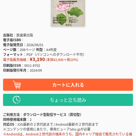
出版社
医歯薬出版
電子版ISBN
電子版発売日
2026/06/01
ページ数
208ページ
判型
A4判変
フォーマット
PDF（パソコンへのダウンロード不可）
¥3,190
電子版販売価格：
(本体¥2,900＋税10％)
印刷版ISSN
0011-8702
印刷版発行年月
2024/09
カートに入れる
ちょっと立ち読み
ご利用方法
ダウンロード型配信サービス（買切型）
同時使用端末数
2
対応OS
iOS最新の２世代前まで / Android最新の２世代前まで
※コンテンツの使用にあたり、専用ビューアisho.jpが必要
※Androidは、Android２世代前の端末のうち、国内キャリア経由で販売されている端