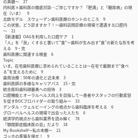
の真髄～ 27
内科医×歯科医の徹底対談―ご存じですか？ 「肥満」と「糖尿病」の現
在（いま） 9
北欧モデル スウェーデン歯科医療のホントのところ 9
この状態，どう診ますか？！～歯科訪問診療の現場で遭遇する口腔内
～ 21
【新連載】OAGを利用した口腔ケア 1
「人」を「良」くすると書いて“食“～歯科が生み出す“食”の新たな形を考
える 9・完
歯科医療に関連する検査 6
Topic
いま，在宅歯科医療に求められていることとは～在宅で最期まで“食べ
る”を支えるために 9
歯周治療：50年の進化と近未来 3
歯科医師の多様なキャリアパス 15・完
統合医科歯科顔審美への招待 3
口腔機能とオーラルヘルス向上を目指して～患者やスタッフの行動変容
を促すBOCプロバイダーの取り組み～ 33
デンタル・ウェルビーイングの視点から歯科臨床を考える 6
グローバルヘルスの現場で出会った人たち 6
経済学的視点から歯科業界を読み解く 78
「顎関節症臨床医の会」だより 18
My Bookshelf～私の本棚～ 21
ゴッホの黒猫を探せ！ 9