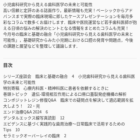
小児歯科研究から見える歯科医学の未来と可能性
高い信頼と定評のある誌面作り，最新情報も充実！ベーシックからアド
バンスまで実際の臨床現場に即したケースプレゼンテーションを毎月多
彩なコラムで数多くお届けします．臨床や医院運営など若手歯科医師が抱
える日頃の悩みの解決のヒントとなる情報をまとめたコラムも充実！
今月号の臨床と基礎の融合「小児歯科研究から見える歯科医学の未来と
可能性」，基礎研究からみた小児期における口腔の発育や問題点，今後
の課題と展望などを整理して議論します．
目次
シリーズ座談会 臨床と基礎の融合 4 小児歯科研究から見える歯科医
学の未来と可能性
特別寄稿 心療内科医・精神科医に患者を依頼するときに
巻頭トピック 遺伝-環境相互作用による口唇口蓋裂発症機構の解析
コンポジットレジン修復Q&A 臨床での疑問点を解決して適応範囲を拡
大しよう！ 22・完
エンド治療Q&A 2024 6
デンタルエックス線写真読影 12
エビデンスに基づく実践的な歯周治療～日常臨床で活用するための
Tips 10
セラミックオーバーレイの臨床 2