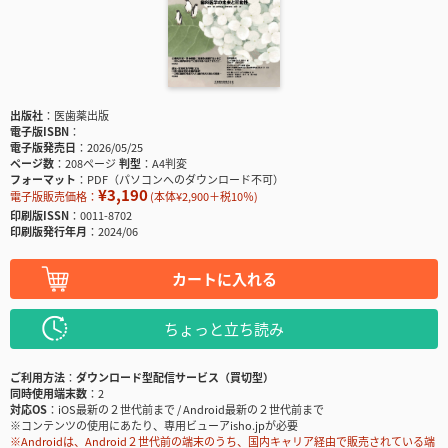
出版社
医歯薬出版
電子版ISBN
電子版発売日
2026/05/25
ページ数
208ページ
判型
A4判変
フォーマット
PDF（パソコンへのダウンロード不可）
¥3,190
電子版販売価格：
(本体¥2,900＋税10％)
印刷版ISSN
0011-8702
印刷版発行年月
2024/06
カートに入れる
ちょっと立ち読み
ご利用方法
ダウンロード型配信サービス（買切型）
同時使用端末数
2
対応OS
iOS最新の２世代前まで / Android最新の２世代前まで
※コンテンツの使用にあたり、専用ビューアisho.jpが必要
※Androidは、Android２世代前の端末のうち、国内キャリア経由で販売されている端