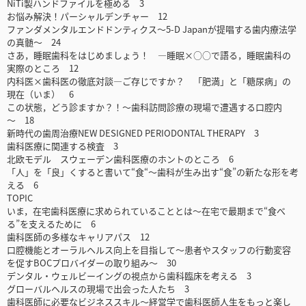
NiTi製ハンドファイルを極める 3
お悩み解決！パーシャルデンチャー 12
ファンダメンタルエンドドンティクス～5-D Japanが提唱する歯内療法学
の真髄～ 24
さあ，睡眠歯科をはじめましょう！ ―睡眠×○○で語る，睡眠歯科の
実際のところ 12
内科医×歯科医の徹底対談―ご存じですか？ 「肥満」と「糖尿病」の
現在（いま） 6
この状態，どう診ますか？！～歯科訪問診療の現場で遭遇する口腔内
～ 18
新時代の歯周治療NEW DESIGNED PERIODONTAL THERAPY 3
歯科医療に関連する検査 3
北欧モデル スウェーデン歯科医療のホントのところ 6
「人」を「良」くすると書いて“食“～歯科が生み出す“食”の新たな形を考
える 6
TOPIC
いま，在宅歯科医療に求められていることとは～在宅で最期まで“食べ
る”を支えるために 6
歯科医師の多様なキャリアパス 12
口腔機能とオーラルヘルス向上を目指して～患者やスタッフの行動変容
を促すBOCプロバイダーの取り組み～ 30
デンタル・ウェルビーイングの視点から歯科臨床を考える 3
グローバルヘルスの現場で出会った人たち 3
歯科医師に必要なビジネススキル～経営学で歯科医師人生をもっと楽し