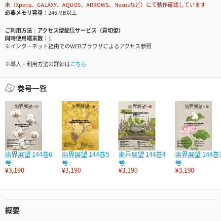
末（Xperia、GALAXY、AQUOS、ARROWS、Nexusなど）にて動作確認しています
必要メモリ容量
246 MB以上
ご利用方法
アクセス型配信サービス（買切型）
同時使用端末数
1
※インターネット経由でのWEBブラウザによるアクセス参照
※導入・利用方法の詳細は
こちら
巻号一覧
歯界展望 144巻6
歯界展望 144巻5
歯界展望 144巻4
歯界展望 144巻
号
号
号
号
¥3,190
¥3,190
¥3,190
¥3,190
概要