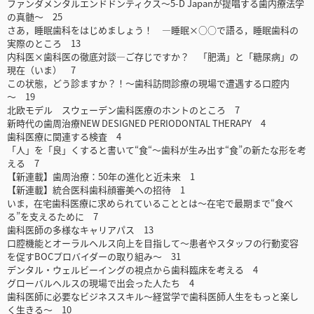
ファンダメンタルエンドドンティクス～5-D Japanが提唱する歯内療法学
の真髄～ 25
さあ，睡眠歯科をはじめましょう！ ―睡眠×○○で語る，睡眠歯科の
実際のところ 13
内科医×歯科医の徹底対談―ご存じですか？ 「肥満」と「糖尿病」の
現在（いま） 7
この状態，どう診ますか？！～歯科訪問診療の現場で遭遇する口腔内
～ 19
北欧モデル スウェーデン歯科医療のホントのところ 7
新時代の歯周治療NEW DESIGNED PERIODONTAL THERAPY 4
歯科医療に関連する検査 4
「人」を「良」くすると書いて“食“～歯科が生み出す“食”の新たな形を考
える 7
【新連載】歯周治療：50年の進化と近未来 1
【新連載】統合医科歯科顔審美への招待 1
いま，在宅歯科医療に求められていることとは～在宅で最期まで“食べ
る”を支えるために 7
歯科医師の多様なキャリアパス 13
口腔機能とオーラルヘルス向上を目指して～患者やスタッフの行動変容
を促すBOCプロバイダーの取り組み～ 31
デンタル・ウェルビーイングの視点から歯科臨床を考える 4
グローバルヘルスの現場で出会った人たち 4
歯科医師に必要なビジネススキル～経営学で歯科医師人生をもっと楽し
く生きる～ 10