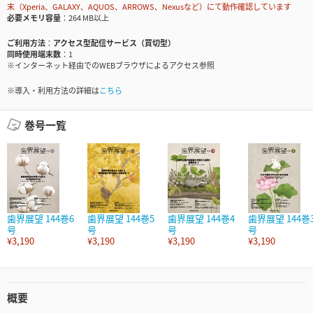
末（Xperia、GALAXY、AQUOS、ARROWS、Nexusなど）にて動作確認しています
必要メモリ容量
264 MB以上
ご利用方法
アクセス型配信サービス（買切型）
同時使用端末数
1
※インターネット経由でのWEBブラウザによるアクセス参照
※導入・利用方法の詳細は
こちら
巻号一覧
歯界展望 144巻6
歯界展望 144巻5
歯界展望 144巻4
歯界展望 144巻
号
号
号
号
¥3,190
¥3,190
¥3,190
¥3,190
概要