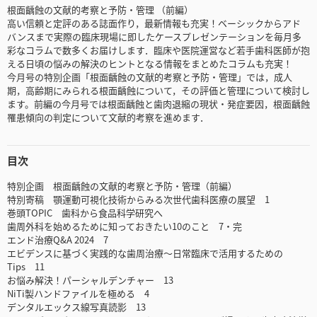
根面齲蝕の文献的考察と予防・管理 （前編）
高い信頼と定評のある誌面作り，最新情報も充実！ベーシックからアド
バンスまで実際の臨床現場に即したケースプレゼンテーションを毎月多
彩なコラムで数多くお届けします．臨床や医院運営など若手歯科医師が抱
える日頃の悩みの解決のヒントとなる情報をまとめたコラムも充実！
今月号の特別企画「根面齲蝕の文献的考察と予防・管理」では，成人
期，高齢期にみられる根面齲蝕について，その評価と管理について検討し
ます。前編の今月号では根面齲蝕と歯肉退縮の現状・発症要因，根面齲蝕
罹患傾向の判定について文献的考察を進めます．
目次
特別企画 根面齲蝕の文献的考察と予防・管理（前編）
特別寄稿 顎運動可視化技術からみる次世代歯科医療の展望 1
巻頭TOPIC 歯科から食品科学研究へ
歯周外科を始めるために知っておきたい10のこと 7・完
エンド治療Q&A 2024 7
エビデンスに基づく実践的な歯周治療～日常臨床で活用するための
Tips 11
お悩み解決！パーシャルデンチャー 13
NiTi製ハンドファイルを極める 4
デンタルエックス線写真読影 13