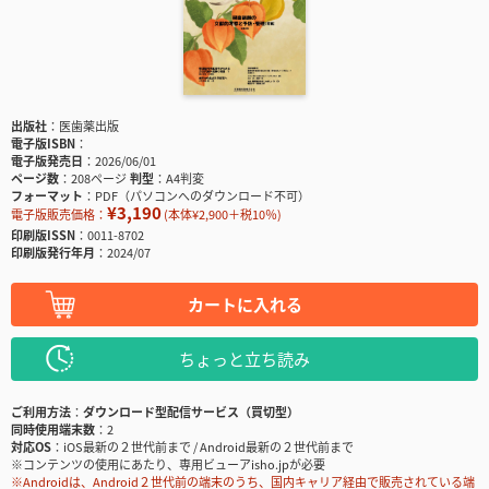
出版社
医歯薬出版
電子版ISBN
電子版発売日
2026/06/01
ページ数
208ページ
判型
A4判変
フォーマット
PDF（パソコンへのダウンロード不可）
¥3,190
電子版販売価格：
(本体¥2,900＋税10％)
印刷版ISSN
0011-8702
印刷版発行年月
2024/07
カートに入れる
ちょっと立ち読み
ご利用方法
ダウンロード型配信サービス（買切型）
同時使用端末数
2
対応OS
iOS最新の２世代前まで / Android最新の２世代前まで
※コンテンツの使用にあたり、専用ビューアisho.jpが必要
※Androidは、Android２世代前の端末のうち、国内キャリア経由で販売されている端