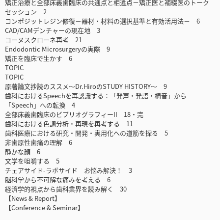
矯正治療と全部床義歯臨床の共通点と相違点－矯正医と補綴医のトーク
セッション 2
コンポジットレジン修復－器材・材料の選択基準と有効活用法－ 6
CAD/CAMデンチャーの現在地 3
コーヌスクローネ再考 21
Endodontic Microsurgeryの実際 9
矯正を臨床で生かす 6
TOPIC
TOPIC
原著論文抄読のススメ～Dr.HiroのSTUDY HISTORY～ 9
歯科におけるSpeechを再認識する：「発声・発語・構音」から
「Speech」への転換 4
全部床義歯臨床のビブリオグラフィーII 18・完
歯科における色調分析・再現を再考する 11
歯科医療における研究・開発・実用化への道筋を探る 5
非歯原性歯痛の理解 6
静かな顔 6
文学を咀嚼する 5
チェアサイド-ラボサイド お悩み解決！ 3
脳科学から不可解な痛みを考える 6
経済学的視点から歯科業界を読み解く 30
【News & Report】
【Conference & Seminar】