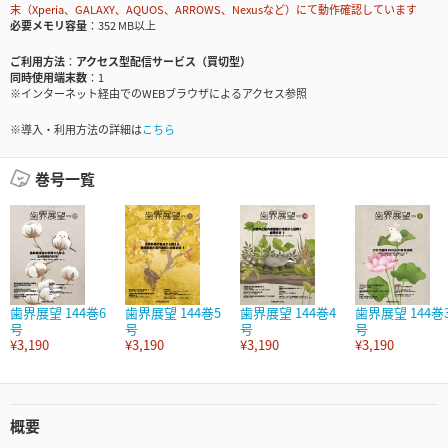
末（Xperia、GALAXY、AQUOS、ARROWS、Nexusなど）にて動作確認しています
必要メモリ容量
352 MB以上
ご利用方法
アクセス型配信サービス（買切型）
同時使用端末数
1
※インターネット経由でのWEBブラウザによるアクセス参照
※導入・利用方法の詳細は
こちら
巻号一覧
歯界展望 144巻6
歯界展望 144巻5
歯界展望 144巻4
歯界展望 144巻
号
号
号
号
¥3,190
¥3,190
¥3,190
¥3,190
概要