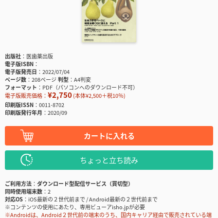
出版社
医歯薬出版
電子版ISBN
電子版発売日
2022/07/04
ページ数
208ページ
判型
A4判変
フォーマット
PDF（パソコンへのダウンロード不可）
¥2,750
電子版販売価格：
(本体¥2,500＋税10％)
印刷版ISSN
0011-8702
印刷版発行年月
2020/09
カートに入れる
ちょっと立ち読み
ご利用方法
ダウンロード型配信サービス（買切型）
同時使用端末数
2
対応OS
iOS最新の２世代前まで / Android最新の２世代前まで
※コンテンツの使用にあたり、専用ビューアisho.jpが必要
※Androidは、Android２世代前の端末のうち、国内キャリア経由で販売されている端