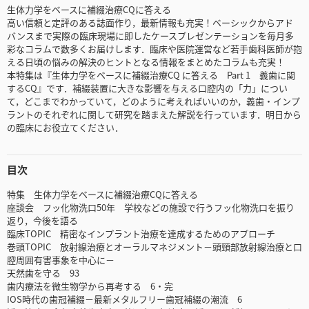
生体力学をベースに補綴治療CQに答える
高い信頼と定評のある誌面作り，最新情報も充実！ベーシックからアド
バンスまで実際の臨床現場に即したケースプレゼンテーションを毎月多
彩なコラムで数多くお届けします．臨床や医院運営など若手歯科医師が抱
える日頃の悩みの解決のヒントとなる情報をまとめたコラムも充実！
本特集は『生体力学をベースに補綴治療CQ に答える Part 1 義歯に関
するCQ』です．補綴装置に大きな影響を与える口腔内の「力」につい
て，どこまでわかっていて，どのように考えればいいのか，義歯・インプ
ラントのそれぞれに関して研究を踏まえた解説を行っています．明日から
の臨床にお役立てください．
目次
特集 生体力学をベースに補綴治療CQに答える
座談会 フッ化物洗口50年 学校などの施設で行うフッ化物洗口を振り
返り，今後を語る
臨床TOPIC 精密なインプラント治療を達成するためのアプローチ
巻頭TOPIC 放射線治療とオーラルマネジメント－頭頸部放射線治療と口
腔周囲有害事象を中心に－
天然歯を守る 93
歯内療法を微生物学から再考する 6・完
IOS時代の歯冠補綴－最新メタルフリー歯冠補綴の潮流 6