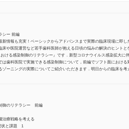
ラシー 前編
最新情報も充実！ベーシックからアドバンスまで実際の臨床現場に即し
臨床や医院運営など若手歯科医師が抱える日頃の悩みの解決のヒントと
における感染制御のリテラシー』です．新型コロナウイルス感染拡大に
では歯科医院で実施できる感染制御について，前編でソフト面における
るゾーニングの実際についてご紹介いただきます．明日からの臨床を考
制御のリテラシー 前編
綴治療戦略を考える
の現状と課題 1