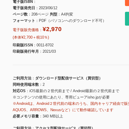
電子版ISBN
電子版発売日
2023/06/12
ページ数
208ページ
判型
A4判変
フォーマット
PDF（パソコンへのダウンロード不可）
¥2,970
電子版販売価格：
(本体¥2,700＋税10％)
印刷版ISSN
0011-8702
印刷版発行年月
2021/03
ご利用方法
ダウンロード型配信サービス（買切型）
同時使用端末数
2
対応OS
iOS最新の２世代前まで / Android最新の２世代前まで
※コンテンツの使用にあたり、専用ビューアisho.jpが必要
※Androidは、Android２世代前の端末のうち、国内キャリア経由で販
AQUOS、ARROWS、Nexusなど）にて動作確認しています
必要メモリ容量
340 MB以上
ご利用方法
アクセス型配信サービス（買切型）