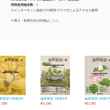
同時使用端末数
1
※インターネット経由でのWEBブラウザによるアクセス参照
※導入・利用方法の詳細は
こちら
界展望 144巻5号
歯界展望 144巻4号
歯界展望 144巻3
,190
¥3,190
¥3,190