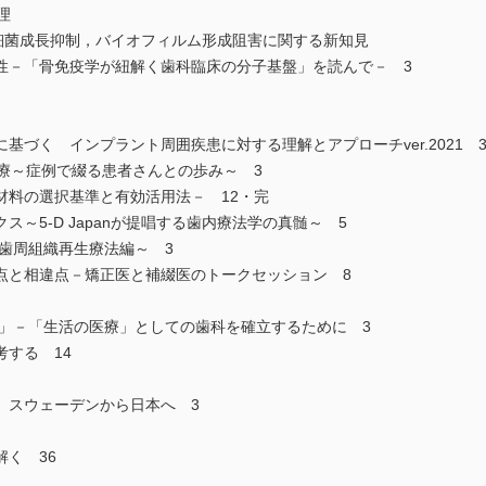
理
腔細菌成長抑制，バイオフィルム形成阻害に関する新知見
性－「骨免疫学が紐解く歯科臨床の分子基盤」を読んで－ 3
基づく インプラント周囲疾患に対する理解とアプローチver.2021 
療～症例で綴る患者さんとの歩み～ 3
材料の選択基準と有効活用法－ 12・完
～5-D Japanが提唱する歯内療法学の真髄～ 5
歯周組織再生療法編～ 3
点と相違点－矯正医と補綴医のトークセッション 8
す」－「生活の医療」としての歯科を確立するために 3
する 14
 スウェーデンから日本へ 3
く 36