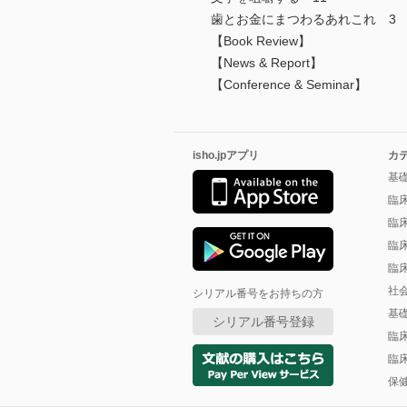
歯とお金にまつわるあれこれ 3
【Book Review】
【News & Report】
【Conference & Seminar】
isho.jpアプリ
カ
基
臨
臨
臨
臨
社
シリアル番号をお持ちの方
基
シリアル番号登録
臨
臨
保