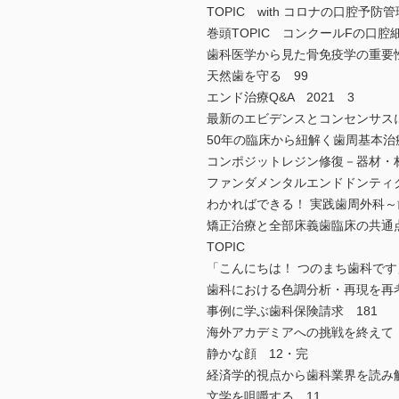
TOPIC with コロナの口腔予防管
巻頭TOPIC コンクールFの口
歯科医学から見た骨免疫学の重要
天然歯を守る 99
エンド治療Q&A 2021 3
最新のエビデンスとコンセンサスに
50年の臨床から紐解く歯周基本治
コンポジットレジン修復－器材・
ファンダメンタルエンドドンティクス
わかればできる！ 実践歯周外科～
矯正治療と全部床義歯臨床の共通
TOPIC
「こんにちは！ つのまち歯科で
歯科における色調分析・再現を再考
事例に学ぶ歯科保険請求 181
海外アカデミアへの挑戦を終えて
静かな顔 12・完
経済学的視点から歯科業界を読み解
文学を咀嚼する 11