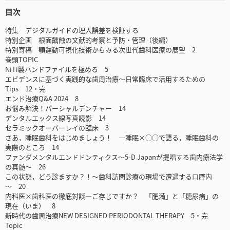
目次
特集 デジタルガイドの埋入誤差を検証する
特別企画 根面齲蝕の文献的考察と予防・管理（後編）
特別寄稿 顎運動可視化技術からみる次世代歯科医療の展望 2
巻頭TOPIC
NiTi製ハンドファイルを極める 5
エビデンスに基づく実践的な歯周治療～日常臨床で活用するための
Tips 12・完
エンド治療Q&A 2024 8
お悩み解決！パーシャルデンチャー 14
デンタルエックス線写真読影 14
セラミックオーバーレイの臨床 3
さあ，睡眠歯科をはじめましょう！ ―睡眠×○○で語る，睡眠歯科の
実際のところ 14
ファンダメンタルエンドドンティクス～5-D Japanが提唱する歯内療法学
の真髄～ 26
この状態，どう診ますか？！～歯科訪問診療の現場で遭遇する口腔内
～ 20
内科医×歯科医の徹底対談―ご存じですか？ 「肥満」と「糖尿病」の
現在（いま） 8
新時代の歯周治療NEW DESIGNED PERIODONTAL THERAPY 5・完
Topic