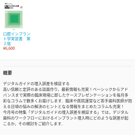
口腔インプラン
ト学実習書 第
２版
¥6,600
概要
デジタルガイドの埋入誤差を検証する
高い信頼と定評のある誌面作り，最新情報も充実！ベーシックからアド
バンスまで実際の臨床現場に即したケースプレゼンテーションを毎月多
彩なコラムで数多くお届けします．臨床や医院運営など若手歯科医師が抱
える日頃の悩みの解決のヒントとなる情報をまとめたコラムも充実！
今月号の特集「デジタルガイドの埋入誤差を検証する」では，デジタル
歯科のワークフローにおけるインプラント埋入時にどのような誤差が起
こるか，その検討をご紹介します．