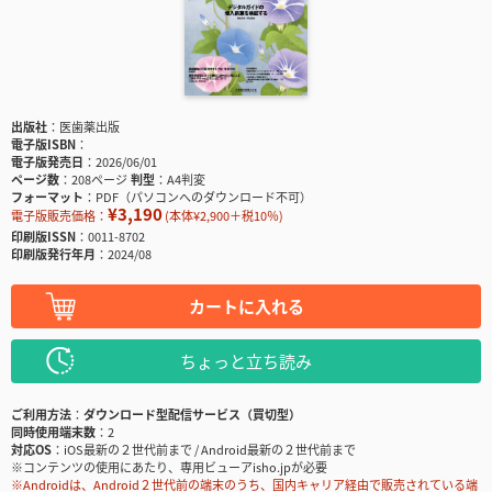
出版社
医歯薬出版
電子版ISBN
電子版発売日
2026/06/01
ページ数
208ページ
判型
A4判変
フォーマット
PDF（パソコンへのダウンロード不可）
¥3,190
電子版販売価格：
(本体¥2,900＋税10％)
印刷版ISSN
0011-8702
印刷版発行年月
2024/08
カートに入れる
ちょっと立ち読み
ご利用方法
ダウンロード型配信サービス（買切型）
同時使用端末数
2
対応OS
iOS最新の２世代前まで / Android最新の２世代前まで
※コンテンツの使用にあたり、専用ビューアisho.jpが必要
※Androidは、Android２世代前の端末のうち、国内キャリア経由で販売されている端