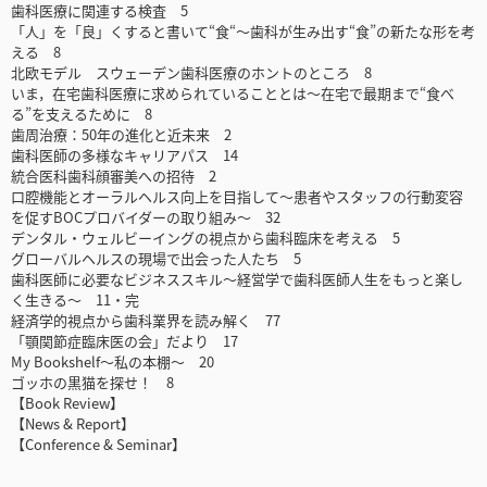
歯科医療に関連する検査 5
「人」を「良」くすると書いて“食“～歯科が生み出す“食”の新たな形を考
える 8
北欧モデル スウェーデン歯科医療のホントのところ 8
いま，在宅歯科医療に求められていることとは～在宅で最期まで“食べ
る”を支えるために 8
歯周治療：50年の進化と近未来 2
歯科医師の多様なキャリアパス 14
統合医科歯科顔審美への招待 2
口腔機能とオーラルヘルス向上を目指して～患者やスタッフの行動変容
を促すBOCプロバイダーの取り組み～ 32
デンタル・ウェルビーイングの視点から歯科臨床を考える 5
グローバルヘルスの現場で出会った人たち 5
歯科医師に必要なビジネススキル～経営学で歯科医師人生をもっと楽し
く生きる～ 11・完
経済学的視点から歯科業界を読み解く 77
「顎関節症臨床医の会」だより 17
My Bookshelf～私の本棚～ 20
ゴッホの黒猫を探せ！ 8
【Book Review】
【News & Report】
【Conference & Seminar】