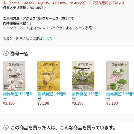
末（Xperia、GALAXY、AQUOS、ARROWS、Nexusなど）にて動作確認しています
必要メモリ容量
262 MB以上
ご利用方法
アクセス型配信サービス（買切型）
同時使用端末数
1
※インターネット経由でのWEBブラウザによるアクセス参照
※導入・利用方法の詳細は
こちら
巻号一覧
歯界展望 144巻6
歯界展望 144巻5
歯界展望 144巻4
歯界展望 144巻
号
号
号
号
¥3,190
¥3,190
¥3,190
¥3,190
この商品を買った人は、こんな商品も買っています。