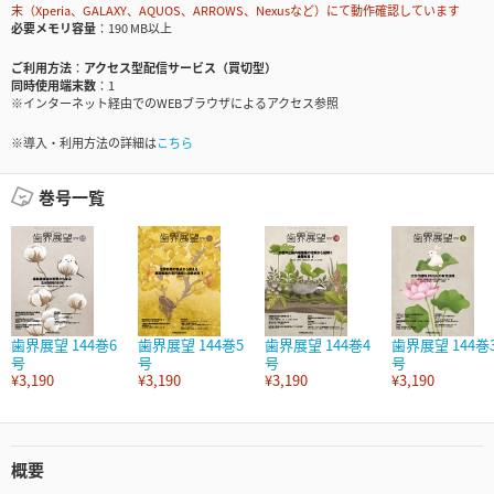
末（Xperia、GALAXY、AQUOS、ARROWS、Nexusなど）にて動作確認しています
必要メモリ容量
190 MB以上
ご利用方法
アクセス型配信サービス（買切型）
同時使用端末数
1
※インターネット経由でのWEBブラウザによるアクセス参照
※導入・利用方法の詳細は
こちら
巻号一覧
歯界展望 144巻6
歯界展望 144巻5
歯界展望 144巻4
歯界展望 144巻
号
号
号
号
¥3,190
¥3,190
¥3,190
¥3,190
概要