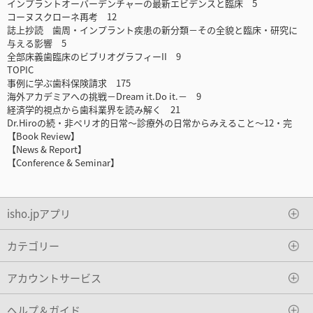
インプラントオーバーデンチャーの最新エビデンスと臨床 5
コーヌスクローネ再考 12
誌上抄読 歯周・インプラント疾患の新分類－その全貌と臨床・研究に
与える影響 5
全部床義歯臨床のビブリオグラフィーII 9
TOPIC
事例に学ぶ歯科保険請求 175
海外アカデミアへの挑戦－Dream it.Do it.－ 9
経済学的視点から歯科業界を読み解く 21
Dr.Hiroの続・非ペリオ的日常～診療外の日常からみえること～12・完
【Book Review】
【News & Report】
【Conference & Seminar】
isho.jpアプリ
カテゴリー
アカウントサービス
ヘルプ＆ガイド