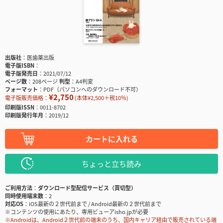
出版社
医歯薬出版
電子版ISBN
電子版発売日
2021/07/12
ページ数
208ページ
判型
A4判変
フォーマット
PDF（パソコンへのダウンロード不可）
¥2,750
電子版販売価格：
(本体¥2,500＋税10％)
印刷版ISSN
0011-8702
印刷版発行年月
2019/12
カートに入れる
ちょっと立ち読み
ご利用方法
ダウンロード型配信サービス（買切型）
同時使用端末数
2
対応OS
iOS最新の２世代前まで / Android最新の２世代前まで
※コンテンツの使用にあたり、専用ビューアisho.jpが必要
※Androidは、Android２世代前の端末のうち、国内キャリア経由で販売されている端