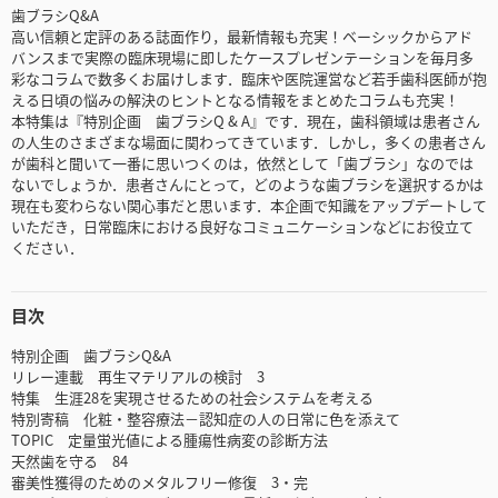
歯ブラシQ&A
高い信頼と定評のある誌面作り，最新情報も充実！ベーシックからアド
バンスまで実際の臨床現場に即したケースプレゼンテーションを毎月多
彩なコラムで数多くお届けします．臨床や医院運営など若手歯科医師が抱
える日頃の悩みの解決のヒントとなる情報をまとめたコラムも充実！
本特集は『特別企画 歯ブラシQ & A』です．現在，歯科領域は患者さん
の人生のさまざまな場面に関わってきています．しかし，多くの患者さん
が歯科と聞いて一番に思いつくのは，依然として「歯ブラシ」なのでは
ないでしょうか．患者さんにとって，どのような歯ブラシを選択するかは
現在も変わらない関心事だと思います．本企画で知識をアップデートして
いただき，日常臨床における良好なコミュニケーションなどにお役立て
ください．
目次
特別企画 歯ブラシQ&A
リレー連載 再生マテリアルの検討 3
特集 生涯28を実現させるための社会システムを考える
特別寄稿 化粧・整容療法－認知症の人の日常に色を添えて
TOPIC 定量蛍光値による腫瘍性病変の診断方法
天然歯を守る 84
審美性獲得のためのメタルフリー修復 3・完