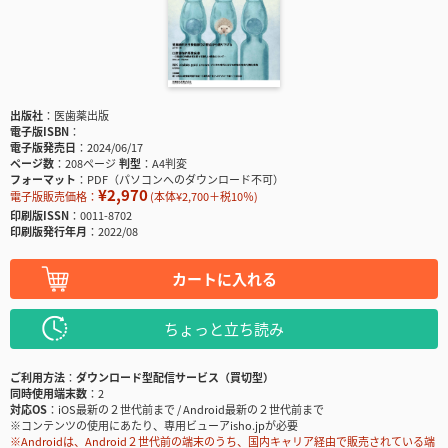
出版社
医歯薬出版
電子版ISBN
電子版発売日
2024/06/17
ページ数
208ページ
判型
A4判変
フォーマット
PDF（パソコンへのダウンロード不可）
¥2,970
電子版販売価格：
(本体¥2,700＋税10％)
印刷版ISSN
0011-8702
印刷版発行年月
2022/08
カートに入れる
ちょっと立ち読み
ご利用方法
ダウンロード型配信サービス（買切型）
同時使用端末数
2
対応OS
iOS最新の２世代前まで / Android最新の２世代前まで
※コンテンツの使用にあたり、専用ビューアisho.jpが必要
※Androidは、Android２世代前の端末のうち、国内キャリア経由で販売されている端