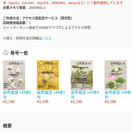
末（Xperia、GALAXY、AQUOS、ARROWS、Nexusなど）にて動作確認しています
必要メモリ容量
268 MB以上
ご利用方法
アクセス型配信サービス（買切型）
同時使用端末数
1
※インターネット経由でのWEBブラウザによるアクセス参照
※導入・利用方法の詳細は
こちら
巻号一覧
歯界展望 144巻6
歯界展望 144巻5
歯界展望 144巻4
歯界展望 144巻
号
号
号
号
¥3,190
¥3,190
¥3,190
¥3,190
概要