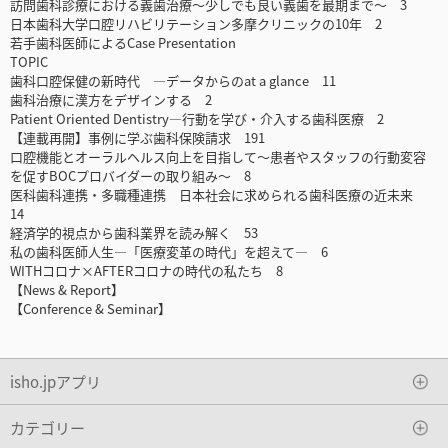
訪問歯科診療における義歯治療～少しでも良い義歯を最期まで～ 3
日本歯科大学口腔リハビリテーション多摩クリニックの10年 2
若手歯科医師によるCase Presentation
TOPIC
歯科口腔保健の新時代 ―データからのat a glance 11
歯科治療に漢方をデザインする 2
Patient Oriented Dentistry―行動を学び・介入する歯科医療 2
【連載再開】事例に学ぶ歯科保険請求 191
口腔機能とオーラルヘルス向上を目指して～患者やスタッフの行動変容
を促すBOCプロバイダーの取り組み～ 8
医科歯科連携・多職種連携 日本社会に求められる歯科医療の近未来
14
経済学的視点から歯科業界を読み解く 53
私の歯科医師人生―「医療変革の時代」を超えて― 6
WITHコロナ×AFTERコロナの時代の私たち 8
【News & Report】
【Conference & Seminar】
isho.jpアプリ
カテゴリー