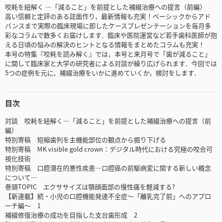
咬耗を紐解く ―「減ること」を前提とした補綴治療への提言（前編）
高い信頼と定評のある誌面作り，最新情報も充実！ベーシックからアド
バンスまで実際の臨床現場に即したケースプレゼンテーションを毎月多
彩なコラムで数多くお届けします．臨床や医院運営など若手歯科医師が抱
える日頃の悩みの解決のヒントとなる情報をまとめたコラムも充実！
本号の特集『咬耗を読み解く』では，本号と来月号で「歯が減ること」
に関して臨床家と大学の研究者による対談が繰り広げられます．今回では
5つの症例を元に，補綴治療をいかに進めていくか，検討をします．
目次
対談 咬耗を紐解く―「減ること」を前提とした補綴治療への提言（前
編）
特別寄稿 短縮歯列を主機能部位の観点から掘り下げる
特別寄稿 MK visible gold crown：デジタル時代における究極の咬合可
視化技術
特別寄稿 口腔潜在的悪性疾患―口腔癌の前駆病変に関する新しい概念
について―
巻頭TOPIC エクササイズは顎顔面部の慢性痛を軽減する?
【新連載】続・小児の口腔機能発達不全症～「離乳完了前」へのアプロ
ーチ編～ 1
補綴修復治療の成功を目指した支台歯形成 2