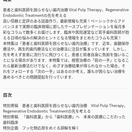
患者と歯科医師を困らせない歯内治療 Vital Pulp Therapy，Regenerative
Endodontic Treatmentの先を考える
高い信頼と定評のある誌面作り，最新情報も充実！ベーシックからアド
バンスまで実際の臨床現場に即したケースプレゼンテーションを毎月多
彩なコラムで数多くお届けします．臨床や医院運営など若手歯科医師が抱
える日頃の悩みの解決のヒントとなる情報をまとめたコラムも充実！
本特集は『患者と歯科医師を困らせない歯内治療』です．近年，歯髄保存
療法や，再生的歯内療法などの治療法に注目が集まっています．しかし，
先を考えず安易に流行りに飛びつくと，患者と術者自身に負担を強いるこ
とになる場合があります．本特集では，根管治療の「前の一手」となるこ
れら最新治療法だけでなく，めざす治療結果が得られなかった場合，そ
れをフォローする「次の一手」はあるのか考え，誰もが困らない治療を
進めるべきとの問題提起を行っています．
目次
特別寄稿 患者と歯科医師を困らせない歯内治療 Vital Pulp Therapy，
Regenerative Endodontic Treatmentの先を考える
特別寄稿 「歯科医業」から「歯科医療」へ 本来の医療にこだわった
歯科臨床
特別企画 フッ化物応用をめぐる誤解を解く