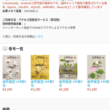
※Androidは、Android２世代前の端末のうち、国内キャリア経由で販売されている端
末（Xperia、GALAXY、AQUOS、ARROWS、Nexusなど）にて動作確認しています
必要メモリ容量
354 MB以上
ご利用方法
アクセス型配信サービス（買切型）
同時使用端末数
1
※インターネット経由でのWEBブラウザによるアクセス参照
※導入・利用方法の詳細は
こちら
巻号一覧
歯界展望 144巻6
歯界展望 144巻5
歯界展望 144巻4
歯界展望 144巻
号
号
号
号
¥3,190
¥3,190
¥3,190
¥3,190
概要