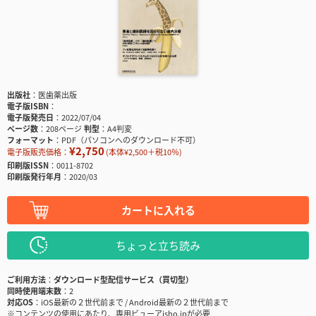
出版社
医歯薬出版
電子版ISBN
電子版発売日
2022/07/04
ページ数
208ページ
判型
A4判変
フォーマット
PDF（パソコンへのダウンロード不可）
¥2,750
電子版販売価格：
(本体¥2,500＋税10％)
印刷版ISSN
0011-8702
印刷版発行年月
2020/03
カートに入れる
ちょっと立ち読み
ご利用方法
ダウンロード型配信サービス（買切型）
同時使用端末数
2
対応OS
iOS最新の２世代前まで / Android最新の２世代前まで
※コンテンツの使用にあたり、専用ビューアisho.jpが必要