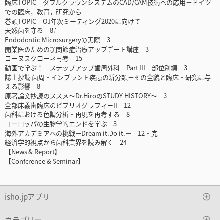
臨床TOPIC ダブルクラウンシステムのCAD/CAM技術への応用－ドイツ
での臨床，教育，研究から
巻頭TOPIC OJ年次ミーティング2020に向けて
天然歯を守る 87
Endodontic Microsurgeryの実際 3
開業医のための顎関節症治療アップデート講座 3
コーヌスクローネ再考 15
動画で学ぶ！ ステップアップ歯周外科 Part III 部位別編 3
誌上抄読 歯周・インプラント疾患の新分類－その全貌と臨床・研究に与
える影響 8
原著論文抄読のススメ～Dr.HiroのSTUDY HISTORY～ 3
全部床義歯臨床のビブリオグラフィーII 12
歯科における色調分析・再現を再考する 8
ヨーロッパの生物学的エンドを学ぶ 3
海外アカデミアへの挑戦－Dream it.Do it.－ 12・完
経済学的視点から歯科業界を読み解く 24
【News & Report】
【Conference & Seminar】
isho.jpアプリ
カテゴリー