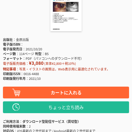
出版社
金原出版
電子版ISBN
電子版発売日
2021/10/20
ページ数
114ページ
判型
B5
フォーマット
PDF（パソコンへのダウンロード不可）
¥3,080
電子版販売価格：
(本体¥2,800＋税10％)
特記事項
写真・イラストの画質は，Web表示用に最適化されています。
印刷版ISSN
0016-4488
印刷版発行年月
2021/10
カートに入れる
ちょっと立ち読み
ご利用方法
ダウンロード型配信サービス（買切型）
同時使用端末数
2
対応OS
iOS最新の２世代前まで / Android最新の２世代前まで