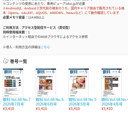
※コンテンツの使用にあたり、専用ビューアisho.jpが必要
※Androidは、Android２世代前の端末のうち、国内キャリア経由で販売されている端
末（Xperia、GALAXY、AQUOS、ARROWS、Nexusなど）にて動作確認しています
必要メモリ容量
114 MB以上
ご利用方法
アクセス型配信サービス（買切型）
同時使用端末数
1
※インターネット経由でのWEBブラウザによるアクセス参照
※導入・利用方法の詳細は
こちら
巻号一覧
眼科 Vol.68 No.7
眼科 Vol.68 No.6
眼科 Vol.68 No.5
眼科 Vol.68 No.
2026年7月号
2026年6月号
2026年5月号
2026年4月号
¥3,410
¥3,410
¥3,410
¥3,410