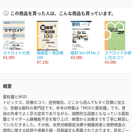
この商品を買った人は、こんな商品も買っています。
ステロイドの虎
眼病変一発診断
眼科 Vol.64 No.2
ステロイドの使
¥3,300
100
¥3,080
い方のコツ
¥7,150
¥3,080
概要
霰粒腫とMGD
トピックス、診療のコツ、症例報告、どこから読んでもすぐ診療に役立
つ、気軽な眼科の専門誌です。本号の特集は「MGDと霰粒腫」です。普
段の外来でよく診る症状でありながら、国際的な話題ともなっている霰粒
腫とマイボーム腺機能不全を取り上げ、病理から治療までを丁寧に解説し
ていただきました。その他、未熟児網膜症治療や網膜疾患と視野検査の
関係に関する綜説や連載企画・投稿論文も掲載されております。是非ご一