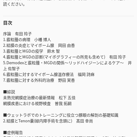
読ください。
目次
序論 有田 玲子
1.霰粒腫の病理 小幡 博人
2.結膜の炎症とマイボーム腺 岡田 由香
3.霰粒腫とMGDの疫学 鈴木 智
4.霰粒腫とMGDの診断(マイボグラフィーの所見も含めて) 有田 玲子
5.Demodexと霰粒腫・MGDの関係～リッドハイジーンによるケア～ 井
上 佐智子
6.霰粒腫に対するマイボーム腺温存療法 福岡 詩麻
7.霰粒腫に対する外科的治療 野田 実香
■綜説
未熟児網膜症治療の最新情報 松下 五佳
網膜疾患における視野検査 曽我 拓嗣
■ウェットラボでのトレーニングに役立つ豚眼の解剖の基礎知識
2.結膜とTenon嚢(緑内障手術を念頭に) 髙田 幸尚
■症例報告