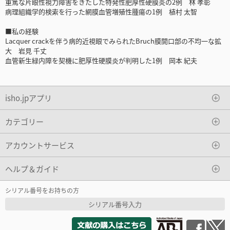
重篤な片眼性視力障害をきたした特発性肥厚性硬膜炎の2例 林 孝彰
病理組織学的検索を行った網膜血管増殖性腫瘍の1例 植村 太智
■私の経験
Lacquer crackを伴う病的近視眼でみられたBruch膜開口部の不均一な拡
大 岩見 千丈
血管新生緑内障を契機に肥厚性硬膜炎が判明した1例 岡本 紀夫
isho.jpアプリ
カテゴリー
アカウントサービス
ヘルプ＆ガイド
シリアル番号をお持ちの方
シリアル番号入力