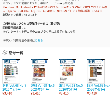
※コンテンツの使用にあたり、専用ビューアisho.jpが必要
※Androidは、Android２世代前の端末のうち、国内キャリア経由で販売されている端
末（Xperia、GALAXY、AQUOS、ARROWS、Nexusなど）にて動作確認しています
必要メモリ容量
94 MB以上
ご利用方法
アクセス型配信サービス（買切型）
同時使用端末数
1
※インターネット経由でのWEBブラウザによるアクセス参照
※導入・利用方法の詳細は
こちら
巻号一覧
眼科 Vol.68 No.7
眼科 Vol.68 No.6
眼科 Vol.68 No.5
眼科 Vol.68 No.
2026年7月号
2026年6月号
2026年5月号
2026年4月号
¥3,410
¥3,410
¥3,410
¥3,410