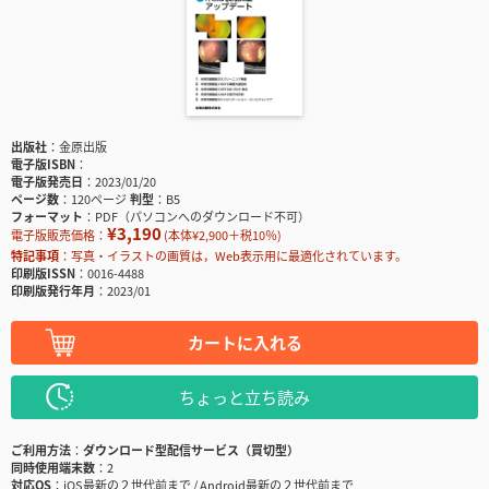
出版社
金原出版
電子版ISBN
電子版発売日
2023/01/20
ページ数
120ページ
判型
B5
フォーマット
PDF（パソコンへのダウンロード不可）
¥3,190
電子版販売価格：
(本体¥2,900＋税10％)
特記事項
写真・イラストの画質は，Web表示用に最適化されています。
印刷版ISSN
0016-4488
印刷版発行年月
2023/01
カートに入れる
ちょっと立ち読み
ご利用方法
ダウンロード型配信サービス（買切型）
同時使用端末数
2
対応OS
iOS最新の２世代前まで / Android最新の２世代前まで