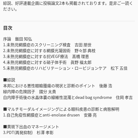
綜説、好評連載企画に投稿論文2本も掲載されております。是非ご一読く
ださい。
目次
序論 飯田 知弘
1.未熟児網膜症のスクリーニング検査 吉田 朋世
2.未熟児網膜症に対する網膜光凝固術 野々部 典枝
3.未熟児網膜症に対する抗VEGF療法 髙橋 理恵
4.未熟児網膜症に対する硝子体手術 眞野 福太郎
5.未熟児網膜症のリハビリテーション・ロービジョンケア 松下 五佳
■綜説
本邦における悪性眼瞼腫瘍の現状と診断のポイント 後藤 浩
緑内障の危険因子 國分 太貴
白内障手術後の水晶体嚢の線維性混濁とdead bag syndrome 住岡 孝吉
■マルチモーダルイメージングによる眼科疾患の診断と病態解明
1.自己免疫性網膜症とanti-enolase drusen 安藤 亮
■黄斑下出血のマネージメント
3.PDT(再発抑制) 杉澤 孝彰