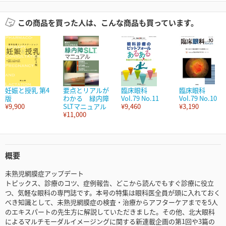
この商品を買った人は、こんな商品も買っています。
妊娠と授乳 第4
要点とリアルが
臨床眼科
臨床眼科
版
わかる 緑内障
Vol.79 No.11
Vol.79 No.10
¥9,900
SLTマニュアル
¥9,460
¥3,190
¥11,000
概要
未熟児網膜症アップデート
トピックス、診療のコツ、症例報告、どこから読んでもすぐ診療に役立
つ、気軽な眼科の専門誌です。本号の特集は眼科医全員が頭に入れておく
べき知識として、未熟児網膜症の検査・治療からアフターケアまでを5人
のエキスパートの先生方に解説していただきました。その他、北大眼科
によるマルチモーダルイメージングに関する新連載企画の第1回や3篇の