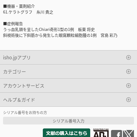
■機器・薬剤紹介
61.ケラトグラフ 糸川 貴之
■症例報告
うっ血乳頭を呈したChiari奇形1型の1例 板東 将史
斜視術後に下斜筋から発生した眼窩顆粒細胞腫の1例 宮島 彩乃
isho.jpアプリ
カテゴリー
アカウントサービス
ヘルプ＆ガイド
シリアル番号をお持ちの方
シリアル番号入力